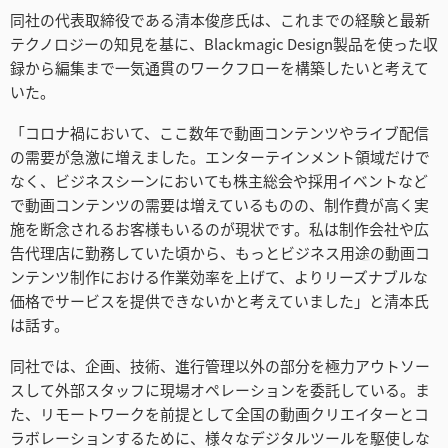
Netherlands
同社の代表取締役である清本俊彦氏は、これまでの経験と最新
テクノロジーの知見を基に、Blackmagic Design製品を使った収
New Zealand
録から編集まで一気通貫のワークフローを構築したいと考えて
いた。
Norway
「コロナ禍において、ここ数年で動画コンテンツやライブ配信
Poland
の需要が急激に増えました。エンターテインメント領域だけで
なく、ビジネスシーンにおいても株主総会や採用イベントなど
Portugal
で動画コンテンツの需要は増えているものの、制作費が高く実
施を断念されるお客様もいるのが現状です。私は制作会社や広
Singapore
告代理店に勤務していた頃から、もっとビジネス用途の動画コ
ンテンツ制作における作業効率を上げて、よりリーズナブルな
South Africa
価格でサービスを提供できないかと考えていました」と清本氏
Spain
は話す。
Sweden
同社では、企画、技術、進行管理以外の部分を極力アウトソー
スして外部スタッフに現場オペレーションを委託している。ま
Chinese Taipei
た、リモートワークを前提として全国の動画クリエイターとコ
ラボレーションするために、様々なデジタルツールを駆使しな