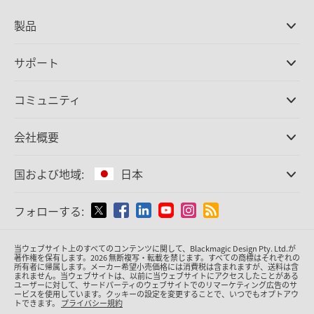
製品
プロ仕様カメラ
サポート
DaVinci Resolve/Fusion
ソフトウェア
取扱販社
コミュニティ
ATEMプロダクション
スイッチャー
サポートセンター
Ultimatte
お問い合わせ
Spliceコミュニティ
会社概要
ディスクレコーダー
キャプチャー・再生
オフィス
Cintel
フィルムスキャニング
国および地域:
日本
会社概要
スタンダード変換
パートナー
放送用コンバーター
国または地域から選択
フォローする:
メディア
モニタリング
ネットワークストレージ
Argentina
当ウェブサイト上のすべてのコンテンツに関して、Blackmagic Design Pty. Ltd.が
MultiView
著作権を保有
します。
2026 無断複写・転載を禁じます。すべての商標はそれぞれの
所有者に帰属します。
メーカー希望小売価格には消費税は含まれますが、送料は含
ルーティング＆分配
Australia
まれません。当ウェブサイトは、以前に当ウェブサイトにアクセスしたことがある
ユーザーに対して、サードパーティのウェブサイトでのリマーケティング広告のサ
配信＆エンコーディング
ービスを使用しています。クッキーの設定を変更することで、いつでもオプトアウ
トできます。
プライバシー規約
Austria