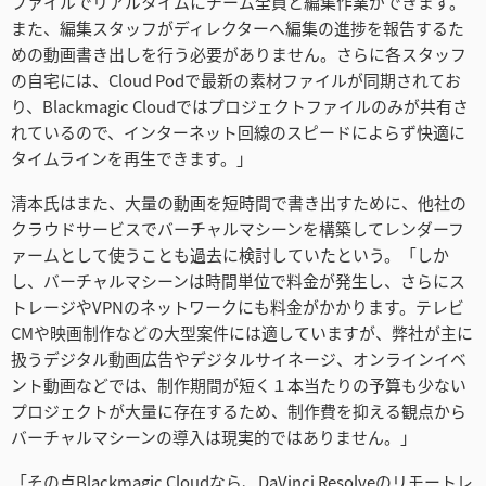
ファイルでリアルタイムにチーム全員と編集作業ができます。
また、編集スタッフがディレクターへ編集の進捗を報告するた
めの動画書き出しを行う必要がありません。さらに各スタッフ
の自宅には、Cloud Podで最新の素材ファイルが同期されてお
り、Blackmagic Cloudではプロジェクトファイルのみが共有さ
れているので、インターネット回線のスピードによらず快適に
タイムラインを再生できます。」
清本氏はまた、大量の動画を短時間で書き出すために、他社の
クラウドサービスでバーチャルマシーンを構築してレンダーフ
ァームとして使うことも過去に検討していたという。「しか
し、バーチャルマシーンは時間単位で料金が発生し、さらにス
トレージやVPNのネットワークにも料金がかかります。テレビ
CMや映画制作などの大型案件には適していますが、弊社が主に
扱うデジタル動画広告やデジタルサイネージ、オンラインイベ
ント動画などでは、制作期間が短く１本当たりの予算も少ない
プロジェクトが大量に存在するため、制作費を抑える観点から
バーチャルマシーンの導入は現実的ではありません。」
「その点Blackmagic Cloudなら、DaVinci Resolveのリモートレ