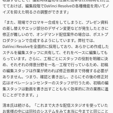
てておけば、編集段階でDaVinci Resolveの各種機能を用いてノ
イズを抑えた明るさの調整ができます」
「また、現場でクロマキー合成をしてしまうと、プレゼン資料
の差し替えやエッジ部分のデザイン変更などが発生したときに
修正が難しいので、オンデマンド配信案件の場合は、ポストプ
ロダクションで合成するようにしています。弊社では、
DaVinci Resolveを全面的に採用しており、あらかじめ作成した
スチルを編集スタッフに共有して、それをベースに編集しても
らっています。さらに、工程ごとにスタッフの役割を明確に決
め、それぞれの得意分野をー名―工程で行っているため、初稿
の編集スタッフは作業が終われば修正依頼まで待機する必要が
ありません。つまり、確認と書き出し、さらにその後の修正対
応はオペレーションセンターのスタッフが行うため、初稿の編
集スタッフは動画を書き出すこともなく効率的に次の業務に進
むことができます。」
清本氏は続ける。「これまで大きな配信スタジオを使っていた
お客様の中には同社のシステムをみて本当に今までと同じこと