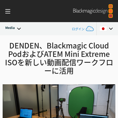
Media
ログイン
最新ニュース
DENDEN、Blackmagic Cloud
Argentina
Pod
および
ATEM Mini Extreme
Australia
ニュースアーカイブ
ISOを
新しい動画配信ワークフロ
Austria
ーに活用
プレスイメージ
Brazil
Canada
China
Denmark