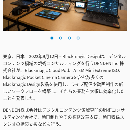
Finland
France
Germany
Hong Kong SAR, China
東京、日本 2022年9月12日 –
Blackmagic Designは、デジタル
India
コンテンツ領域の戦術コンサルティングを行うDENDEN Inc.株
式会社が、Blackmagic Cloud Pod、ATEM Mini Extreme ISO、
Italy
Blackmagic Pocket Cinema Cameraを含む数多くの
Japan
Blackmagic Design製品を使用し、ライブ配信や動画制作の新
しいワークフローを構築し、それらの業務を大幅に効率化した
Korea
ことを発表した。
Mexico
DENDEN株式会社はデジタルコンテンツ領域専門の戦術コンサ
ルティング会社で、動画制作やその業務改革支援、動画収録ス
Malaysia
タジオの構築支援なども行う。