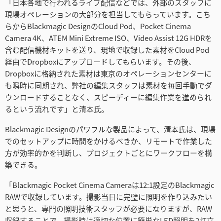
「日本各地で行われるライブ配信などでは、外部のスタッフに
現場オペレーションの大部分を担当してもらっています。こち
らからBlackmagic DesignのCloud Pod、Pocket Cinema
Camera 4K、ATEM Mini Extreme ISO、Video Assist 12G HDRを
含む配信機材キットを送り、現地で収録した素材をCloud Pod
経由でDropboxにアップロードしてもらいます。その後、
Dropboxに格納された素材は東京のオペレーションセンターに
も瞬時に同期され、弊社の編集スタッフは素材を毎回手動でダ
ウンロードすることなく、スピーディーに編集作業を進められ
るという流れです」と清本氏。
Blackmagic Designのパワフルな製品によって、清本氏は、現場
でのセットアップに時間をかけるべきか、リモートで作業した
方が効率的かを判断し、プロジェクトごとにワークフローを構
築できる。
「Blackmagic Pocket Cinema Cameraは12:1設定のBlackmagic
RAWで収録しています。撮影当日に完璧に照明を作り込みたい
と思うと、専門の照明技術スタッフが必要になりますが、RAW
収録することで、撮影時は適切な位置に簡単なLED照明を2灯立