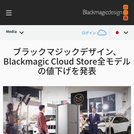
Media
ログイン
最新ニュース
ブラックマジックデザイン、
Argentina
Blackmagic Cloud Store
全モデル
Australia
ニュースアーカイブ
の値下げを発表
Austria
プレスイメージ
Brazil
Canada
China
Denmark