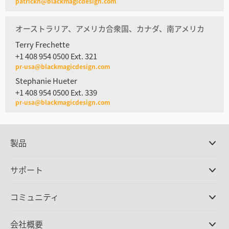
patrickh@blackmagicdesign.com
オーストラリア、アメリカ合衆国、カナダ、南アメリカ
Terry Frechette
+1 408 954 0500 Ext. 321
pr-usa@blackmagicdesign.com
Stephanie Hueter
+1 408 954 0500 Ext. 339
pr-usa@blackmagicdesign.com
製品
プロ仕様カメラ
サポート
DaVinci Resolve/Fusion
ソフトウェア
取扱販社
コミュニティ
ATEMプロダクション
スイッチャー
サポートセンター
Ultimatte
お問い合わせ
Spliceコミュニティ
会社概要
ディスクレコーダー