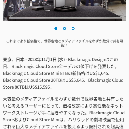
Finland
France
Germany
これまでより低価格で、世界各地とメディアファイルをわずか数分で共有可
能！
Hong Kong SAR, China
India
東京、日本 - 2023年11月1日 (水) -
Blackmagic Designはこの
日、Blackmagic Cloud Store全モデルの値下げを発表した。
Italy
Blackmagic Cloud Store Mini 8TBの新価格はUS$1,645、
Blackmagic Cloud Store 20TBはUS$5,645、Blackmagic Cloud
Japan
Store 80TBはUS$15,595。
Korea
大容量のメディアファイルをわずか数分で世界各地と共有した
いと考えるユーザーにとって、価格改定により高性能なネット
Mexico
ワークストレージが手に届きやすくなった。Blackmagic Cloud
StoreおよびCloud Store Miniは、ハリウッドの劇場映画で使用
Malaysia
される巨大なメディアファイルを扱えるよう設計された超高速