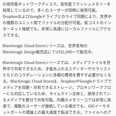
の高性能ネットワークディスク。高性能フラッシュメモリーを
Netherlands
採用しているので、多くのユーザーが同時に使用可能。
New Zealand
DropboxおよびGoogleドライブとのライブ同期により、世界中
の複数のユニット間でファイルの分配が可能。低コストのイン
Norway
ターネット接続でも、非常に高速にローカルファイルにアクセ
スできる。
Poland
Blackmagic Cloud Storeシリーズは、世界各地の
Portugal
Blackmagic Design販売店にてUS$1,645〜で販売中。
Singapore
Blackmagic Cloud Storeシリーズでは、メディアファイルを世
界中で共有できるため、才能あふれるエディターやカラリスト
South Africa
たちとのコラボレーションに多額の費用を費やす必要がなくな
る。Blackmagic Cloud Storeは、DropboxやGoogleドライブで
Spain
メディアを同期・共有できるストレージ。プロキシワークフロ
ーにも対応しているため、タイムライン全体と、使用されてい
Sweden
るメディアを数分で共有可能。内蔵のメモリーコアは非常に高
Chinese Taipei
速で、複数のユーザーが接続している場合でも、10Gイーサネ
ットポートの理論上の最大速度で転送できる。ファイルへのア