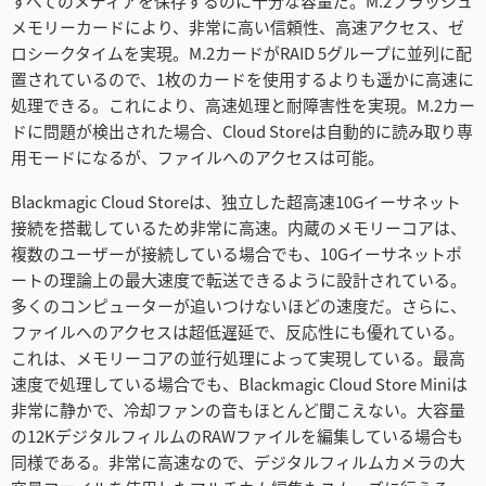
すべてのメディアを保存するのに十分な容量だ。M.2フラッシュ
メモリーカードにより、非常に高い信頼性、高速アクセス、ゼ
ロシークタイムを実現。M.2カードがRAID 5グループに並列に配
置されているので、1枚のカードを使用するよりも遥かに高速に
処理できる。これにより、高速処理と耐障害性を実現。M.2カー
ドに問題が検出された場合、Cloud Storeは自動的に読み取り専
用モードになるが、ファイルへのアクセスは可能。
Blackmagic Cloud Storeは、独立した超高速10Gイーサネット
接続を搭載しているため非常に高速。内蔵のメモリーコアは、
複数のユーザーが接続している場合でも、10Gイーサネットポ
ートの理論上の最大速度で転送できるように設計されている。
多くのコンピューターが追いつけないほどの速度だ。さらに、
ファイルへのアクセスは超低遅延で、反応性にも優れている。
これは、メモリーコアの並行処理によって実現している。最高
速度で処理している場合でも、Blackmagic Cloud Store Miniは
非常に静かで、冷却ファンの音もほとんど聞こえない。大容量
の12KデジタルフィルムのRAWファイルを編集している場合も
同様である。非常に高速なので、デジタルフィルムカメラの大