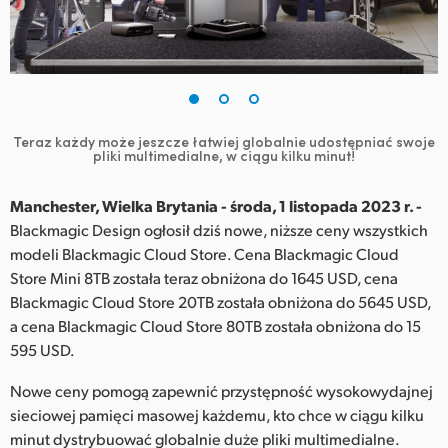
Finland
France
Germany
Teraz każdy może jeszcze łatwiej globalnie udostępniać swoje
Hong Kong SAR, China
pliki multimedialne, w ciągu kilku minut!
India
Manchester, Wielka Brytania - środa, 1 listopada 2023 r. -
Blackmagic Design ogłosił dziś nowe, niższe ceny wszystkich
Italy
modeli Blackmagic Cloud Store. Cena Blackmagic Cloud
Store Mini 8TB została teraz obniżona do 1645 USD, cena
Japan
Blackmagic Cloud Store 20TB została obniżona do 5645 USD,
Korea
a cena Blackmagic Cloud Store 80TB została obniżona do 15
595 USD.
Mexico
Nowe ceny pomogą zapewnić przystępność wysokowydajnej
Malaysia
sieciowej pamięci masowej każdemu, kto chce w ciągu kilku
minut dystrybuować globalnie duże pliki multimedialne.