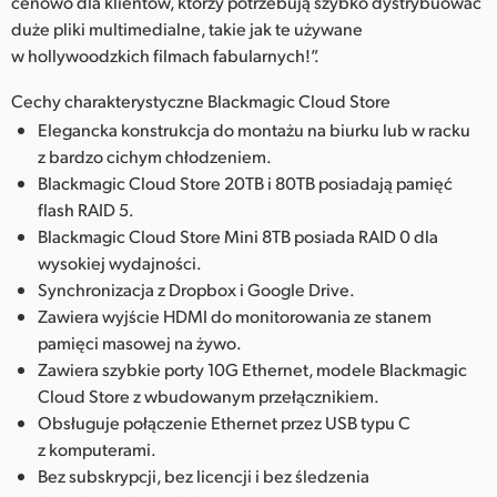
cenowo dla klientów, którzy potrzebują szybko dystrybuować
duże pliki multimedialne, takie jak te używane
w hollywoodzkich filmach fabularnych!”.
Cechy charakterystyczne Blackmagic Cloud Store
Elegancka konstrukcja do montażu na biurku lub w racku
z bardzo cichym chłodzeniem.
Blackmagic Cloud Store 20TB i 80TB posiadają pamięć
flash RAID 5.
Blackmagic Cloud Store Mini 8TB posiada RAID 0 dla
wysokiej wydajności.
Synchronizacja z Dropbox i Google Drive.
Zawiera wyjście HDMI do monitorowania ze stanem
pamięci masowej na żywo.
Zawiera szybkie porty 10G Ethernet, modele Blackmagic
Cloud Store z wbudowanym przełącznikiem.
Obsługuje połączenie Ethernet przez USB typu C
z komputerami.
Bez subskrypcji, bez licencji i bez śledzenia