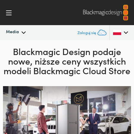
Media
Zaloguj się
Najnowsze wiadomości
Blackmagic Design
podaje
Argentina
nowe,
niższe ceny
wszystkich
Australia
Archiwum wiadomości
modeli Blackmagic Cloud Store
Austria
Zdjęcia prasowe
Brazil
Canada
China
Denmark