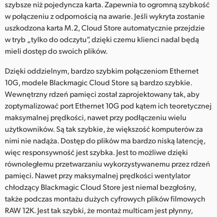
szybsze niż pojedyncza karta. Zapewnia to ogromną szybkość
w połączeniu z odpornością na awarie. Jeśli wykryta zostanie
uszkodzona karta M.2, Cloud Store automatycznie przejdzie
w tryb „tylko do odczytu”, dzięki czemu klienci nadal będą
mieli dostęp do swoich plików.
Dzięki oddzielnym, bardzo szybkim połączeniom Ethernet
10G, modele Blackmagic Cloud Store są bardzo szybkie.
Wewnętrzny rdzeń pamięci został zaprojektowany tak, aby
zoptymalizować port Ethernet 10G pod kątem ich teoretycznej
maksymalnej prędkości, nawet przy podłączeniu wielu
użytkowników. Są tak szybkie, że większość komputerów za
nimi nie nadąża. Dostęp do plików ma bardzo niską latencję,
więc responsywność jest szybka. Jest to możliwe dzięki
równoległemu przetwarzaniu wykorzystywanemu przez rdzeń
pamięci. Nawet przy maksymalnej prędkości wentylator
chłodzący Blackmagic Cloud Store jest niemal bezgłośny,
także podczas montażu dużych cyfrowych plików filmowych
RAW 12K. Jest tak szybki, że montaż multicam jest płynny,