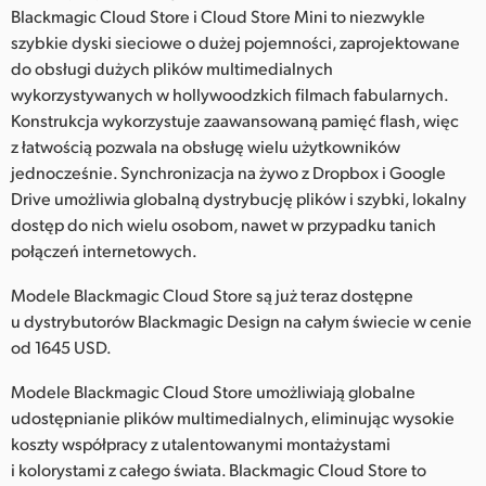
Netherlands
Blackmagic Cloud Store i Cloud Store Mini to niezwykle
szybkie dyski sieciowe o dużej pojemności, zaprojektowane
New Zealand
do obsługi dużych plików multimedialnych
wykorzystywanych w hollywoodzkich filmach fabularnych.
Norway
Konstrukcja wykorzystuje zaawansowaną pamięć flash, więc
Polska
z łatwością pozwala na obsługę wielu użytkowników
jednocześnie. Synchronizacja na żywo z Dropbox i Google
Portugal
Drive umożliwia globalną dystrybucję plików i szybki, lokalny
dostęp do nich wielu osobom, nawet w przypadku tanich
Singapore
połączeń internetowych.
South Africa
Modele Blackmagic Cloud Store są już teraz dostępne
u dystrybutorów Blackmagic Design na całym świecie w cenie
Spain
od 1645 USD.
Sweden
Modele Blackmagic Cloud Store umożliwiają globalne
udostępnianie plików multimedialnych, eliminując wysokie
Chinese Taipei
koszty współpracy z utalentowanymi montażystami
Turkey
i kolorystami z całego świata. Blackmagic Cloud Store to