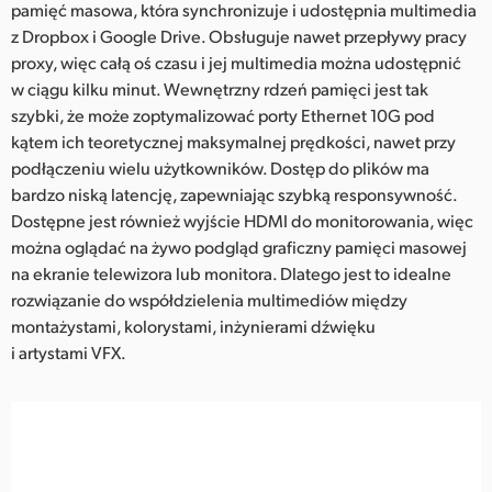
pamięć masowa, która synchronizuje i udostępnia multimedia
UAE
z Dropbox i Google Drive. Obsługuje nawet przepływy pracy
proxy, więc całą oś czasu i jej multimedia można udostępnić
Ukraine
w ciągu kilku minut. Wewnętrzny rdzeń pamięci jest tak
szybki, że może zoptymalizować porty Ethernet 10G pod
United Kingdom
kątem ich teoretycznej maksymalnej prędkości, nawet przy
podłączeniu wielu użytkowników. Dostęp do plików ma
United States
bardzo niską latencję, zapewniając szybką responsywność.
Dostępne jest również wyjście HDMI do monitorowania, więc
można oglądać na żywo podgląd graficzny pamięci masowej
na ekranie telewizora lub monitora. Dlatego jest to idealne
rozwiązanie do współdzielenia multimediów między
montażystami, kolorystami, inżynierami dźwięku
i artystami VFX.