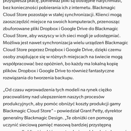
przyspiesza pracę, ponieważ pliki są dostępne natychmiast,
bez konieczności pobierania ich z internetu. Blackmagic
Cloud Store pozostaje w stałej synchronizacji. Klienci mogą
zaoszczędzić miejsce na swoich komputerach, przenosząc
zbuforowane pliki Dropbox i Google Drive do Blackmagic
Cloud Store, aby wszyscy w ich sieci mogli je udostępniać.
Możliwa jest nawet synchronizacja wielu urządzeń Blackmagic
Cloud Store poprzez Dropbox i Google Drive, dzięki czemu
osoby znajdujące się w różnych miejscach na świecie mogą
współpracować bez opóźnień, bo każdy ma lokalną kopię
plików. Dropbox i Google Drive to również fantastyczne
rozwiązania do tworzenia backupu.
„Od czasu wprowadzenia tych modeli na rynek ciężko
pracowaliśmy nad ulepszeniem naszych procesów
produkcyjnych, aby pomóc obniżyć koszty produkcji gamy
Blackmagic Cloud Store” – powiedział Grant Petty, dyrektor
generalny Blackmagic Design. „Te obniżki cen pomogą
uczynić sieciową pamięć masową bardziej przystępną