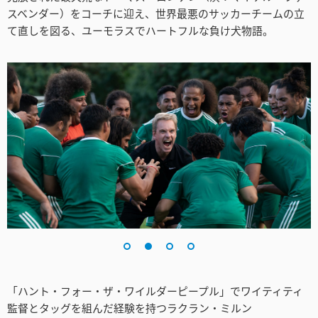
Netherlands
スベンダー）をコーチに迎え、世界最悪のサッカーチームの立
て直しを図る、ユーモラスでハートフルな負け犬物語。
New Zealand
Norway
Poland
Portugal
Singapore
South Africa
Spain
Sweden
Chinese Taipei
「ハント・フォー・ザ・ワイルダーピープル」でワイティティ
監督とタッグを組んだ経験を持つラクラン・ミルン