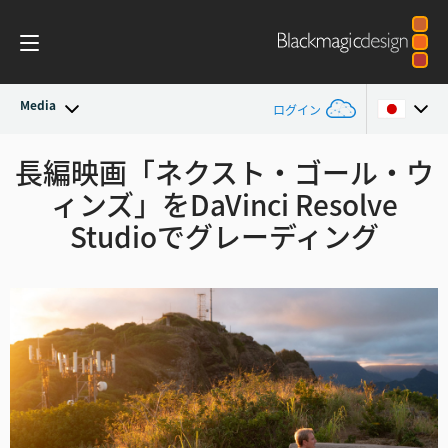
Media
ログイン
最新ニュース
長編映画「ネクスト・ゴール・ウ
Argentina
ィンズ」を
DaVinci Resolve
Australia
ニュースアーカイブ
Studioでグレーディング
Austria
プレスイメージ
Brazil
Canada
China
Denmark