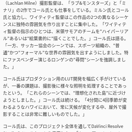
Turkey
（Lachlan Milne）撮影監督は、「ラブ&モンスターズ」と「ミ
ナリ」の2作でコール氏とも仕事をしている。ミルン氏とコール
UAE
氏と協力し、ワイティティ監督はこの作品の2つの異なるシーケ
ンスに独特の雰囲気を作り出すことに集中した。「ワイティテ
Ukraine
ィ監督の指示のひとつは、米領サモアのチームを"ハイパーリア
ル"あるいは"絵葉書的に"描くことでした。」コール氏は語る。
United Kingdom
「一方、サッカー協会のシーンでは、スポーツ組織の、"普
通"かつ"フォーマル"な世界の雰囲気を出すようにしました。特
United States
にファスベンダー演じるロンゲンの"尋問"シーンを強調しまし
た。」
コール氏はプロダクション用のLUT開発を幅広く手がけている
が、一番の課題は、撮影後に様々な照明を処理することであっ
たという。「これらのシーンでは、"理想化された島"に近づけ
ようとしました。」コール氏は続ける。「4分間に4回季節が変
わるようなハワイにおいて、常に天候が変化する中、屋外で撮
影することは非常に難しいものでした。」
コール氏は、このプロジェクト全体を通してDaVinci Resolve