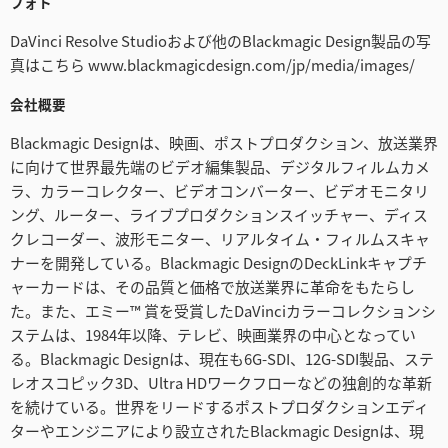
フォト
DaVinci Resolve Studioおよび他のBlackmagic Design製品の写
真はこちら www.blackmagicdesign.com/jp/media/images/
会社概要
Blackmagic Designは、映画、ポストプロダクション、放送業界
に向けて世界最先端のビデオ編集製品、デジタルフィルムカメ
ラ、カラーコレクター、ビデオコンバーター、ビデオモニタリ
ング、ルーター、ライブプロダクションスイッチャー、ディス
クレコーダー、波形モニター、リアルタイム・フィルムスキャ
ナーを開発している。Blackmagic DesignのDeckLinkキャプチ
ャーカードは、その品質と価格で放送業界に革命をもたらし
た。また、エミー™ 賞を受賞したDaVinciカラーコレクションシ
ステムは、1984年以降、テレビ、映画業界の中心となってい
る。Blackmagic Designは、現在も6G-SDI、12G-SDI製品、ステ
レオスコピック3D、Ultra HDワークフローなどの独創的な革新
を続けている。世界をリードするポストプロダクションエディ
ターやエンジニアにより設立されたBlackmagic Designは、現