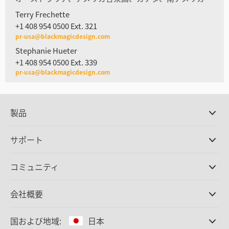
Terry Frechette
+1 408 954 0500 Ext. 321
pr-usa@blackmagicdesign.com
Stephanie Hueter
+1 408 954 0500 Ext. 339
pr-usa@blackmagicdesign.com
製品
プロ仕様カメラ
サポート
DaVinci Resolve/Fusion
ソフトウェア
取扱販社
コミュニティ
ATEMプロダクション
スイッチャー
サポートセンター
Ultimatte
お問い合わせ
Spliceコミュニティ
会社概要
ディスクレコーダー
キャプチャー・再生
オフィス
Cintel
フィルムスキャニング
国および地域:
日本
会社概要