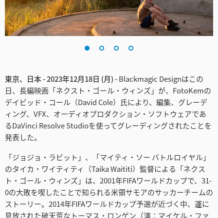
Finland
France
Germany
Hong Kong SAR, China
東京、日本 - 2023年12月18日 (月) -
Blackmagic Designはこの
日、長編映画「ネクスト・ゴール・ウィンズ」が、FotoKemの
India
デイビッド・コール（David Cole）氏により、編集、グレーデ
ィング、VFX、オーディオプロダクション・ソフトウェアであ
Italy
るDaVinci Resolve Studioを使ってグレーディングされたことを
発表した。
Japan
「ジョジョ・ラビット」、「マイティ・ソー バトルロイヤル」
Korea
のタイカ・ワイティティ（Taika Waititi）監督による「ネクス
ト・ゴール・ウィンズ」は、2001年FIFAワールドカップで、31-
Mexico
0の大敗を喫したことで知られる米領サモアのサッカーチームの
ストーリー。2014年FIFAワールドカップ予選が近づく中、運に
Malaysia
見放された破天荒なトーマス・ロンゲン（演：マイケル・ファ