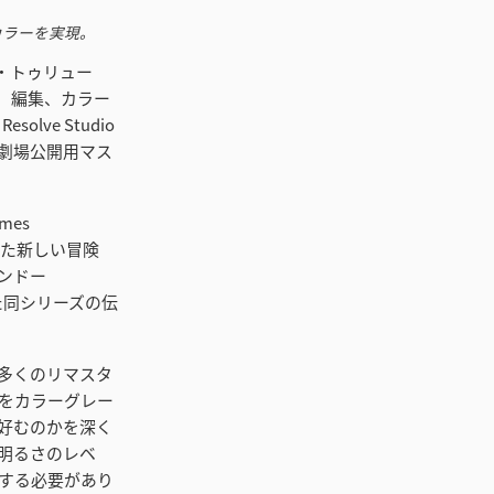
カラーを実現。
タシ・トゥリュー
て、編集、カラー
lve Studio
劇場公開用マス
es
した新しい冒険
ンドー
た同シリーズの伝
多くのリマスタ
をカラーグレー
好むのかを深く
明るさのレベ
する必要があり