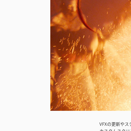
ダウンロード
VFXの更新やステ
カスタムスクリ