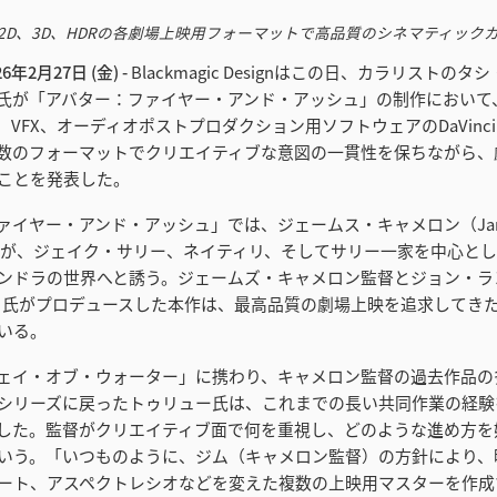
2D、3D、HDRの各劇場上映用フォーマットで高品質のシネマティック
6年2月27日 (金) -
Blackmagic Designはこの日、カラリストの
rieu）氏が「アバター：ファイヤー・アンド・アッシュ」の制作におい
FX、オーディオポストプロダクション用ソフトウェアのDaVinci Reso
数のフォーマットでクリエイティブな意図の一貫性を保ちながら、
ことを発表した。
ァイヤー・アンド・アッシュ」では、ジェームス・キャメロン（Jam
）監督が、ジェイク・サリー、ネイティリ、そしてサリー一家を中心と
ンドラの世界へと誘う。ジェームズ・キャメロン監督とジョン・ラ
ndau）氏がプロデュースした本作は、最高品質の劇場上映を追求してき
いる。
ェイ・オブ・ウォーター」に携わり、キャメロン監督の過去作品の
シリーズに戻ったトゥリュー氏は、これまでの長い共同作業の経験
した。監督がクリエイティブ面で何を重視し、どのような進め方を
いう。「いつものように、ジム（キャメロン監督）の方針により、
ート、アスペクトレシオなどを変えた複数の上映用マスターを作成