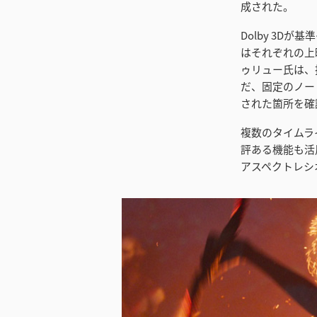
成された。
Dolby 3
はそれぞれの上
ゥリュー氏は、
だ、固定のノードツ
された箇所を確
複数のタイムライン
評ある機能も活
アスペクトレシ