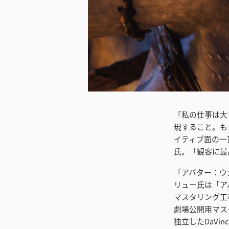
ダウンロード
「私の仕事は大
現すること。も
イティブ面の一
氏。「観客に最
「アバター：ウ
リュー氏は「ア
マスタリング工
劇場公開用マス
独立したDaVin