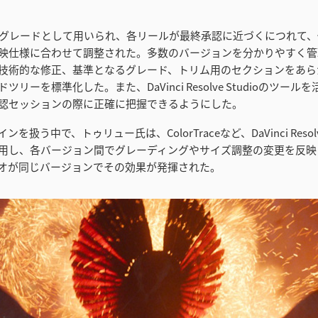
Dが基準グレードとして用いられ、各リールが最終承認に近づくにつれて
映仕様に合わせて調整された。多数のバージョンを分かりやすく管
技術的な修正、基準となるグレード、トリム用のセクションをあら
リーを標準化した。また、DaVinci Resolve Studioのツー
認セッションの際に正確に把握できるようにした。
を扱う中で、トゥリュー氏は、ColorTraceなど、DaVinci Resolve
用し、各バージョン間でグレーディングやサイズ調整の変更を反映
オが同じバージョンでその効果が発揮された。