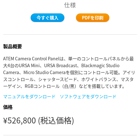
仕様
Finland
今すぐ購入
PDFを印刷
France
Germany
製品概要
Hong Kong SAR, China
ATEM Camera Control Panelは、単一のコントロールパネルから最
India
大4台のURSA Mini、URSA Broadcast、Blackmagic Studio
Camera、Micro Studio Cameraを個別にコントロール可能。アイリ
Italy
スコントロール、シャッタースピード、ホワイトバランス、マスタ
ーゲイン、RGBコントロール（白/黒）などを搭載しています。
Japan
マニュアルをダウンロード
ソフトウェアをダウンロード
Korea
価格
Mexico
¥526,800
(税込価格)
Malaysia