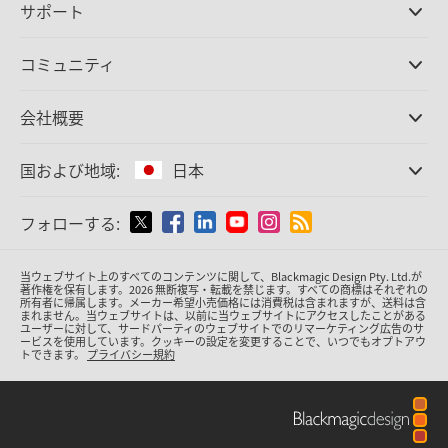
サポート
DaVinci Resolve/Fusion
ソフトウェア
取扱販社
コミュニティ
ATEMプロダクション
スイッチャー
サポートセンター
Ultimatte
お問い合わせ
Spliceコミュニティ
会社概要
ディスクレコーダー
キャプチャー・再生
オフィス
Cintel
フィルムスキャニング
国および地域:
日本
会社概要
スタンダード変換
パートナー
放送用コンバーター
国または地域から選択
フォローする:
メディア
モニタリング
ネットワークストレージ
Argentina
当ウェブサイト上のすべてのコンテンツに関して、Blackmagic Design Pty. Ltd.が
MultiView
著作権を保有
します。
2026 無断複写・転載を禁じます。すべての商標はそれぞれの
所有者に帰属します。
メーカー希望小売価格には消費税は含まれますが、送料は含
ルーティング＆分配
Australia
まれません。当ウェブサイトは、以前に当ウェブサイトにアクセスしたことがある
ユーザーに対して、サードパーティのウェブサイトでのリマーケティング広告のサ
配信＆エンコーディング
ービスを使用しています。クッキーの設定を変更することで、いつでもオプトアウ
トできます。
プライバシー規約
Austria
Brazil