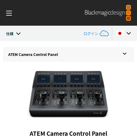
仕様
ログイン
ATEM Camera Control Panel
Argentina
ATEM Camera Control Panel
Australia
仕様
Austria
Brazil
Canada
China
Denmark
ATEM Camera Control Panel