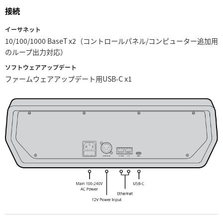
Netherlands
接続
New Zealand
イーサネット
10/100/1000 BaseT x2（コントロールパネル/コンピューター追加用
Norway
のループ出力対応）
Poland
ソフトウェアアップデート
ファームウェアアップデート用USB-C x1
Portugal
Singapore
South Africa
Spain
Sweden
Chinese Taipei
Turkey