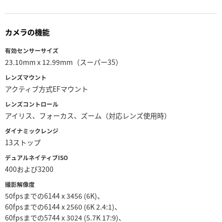
Netherlands
New Zealand
カメラの機能
Norway
有効センサーサイズ
23.10mm x 12.99mm（スーパー35）
Poland
レンズマウント
Portugal
アクティブ方式EFマウント
レンズコントロール
Singapore
アイリス、フォーカス、ズーム（対応レンズ使用時）
South Africa
ダイナミックレンジ
13ストップ
Spain
デュアルネイティブISO
400および3200
Sweden
撮影解像度
Chinese Taipei
50fpsまでの6144 x 3456 (6K)、
60fpsまでの6144 x 2560 (6K 2.4:1)、
Turkey
60fpsまでの5744 x 3024 (5.7K 17:9)、