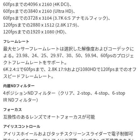
60fpsまでの4096 x 2160 (4K DCI)、
UAE
60fpsまでの3840 x 2160 (Ultra HD)、
60fpsまでの3728 x 3104 (3.7K 6:5 アナモルフィック)、
Ukraine
120fpsまでの2880 x 1512 (2.8K 17:9)、
120fpsまでの1920 x 1080 (HD)、
United Kingdom
フレームレート
最大センサーフレームレートは選択した解像度およびコーデックに
United States
よる。23.98、24、25、29.97、30、50、59.94、60fpsのプロジェ
クトフレームレートをサポート。
6K 2.4:1で60fpsまで、2.8K 17:9および1080HDで120fpsまでのオフ
スピードフレームレート。
内蔵NDフィルター
4ポジションNDフィルター（クリア、2-stop、4-stop、6-stop
IR NDフィルター）
フォーカス
互換性のあるレンズでオートフォーカスが可能
アイリスコントロール
アイリスホイールおよびタッチスクリーンスライダーで電子制御可