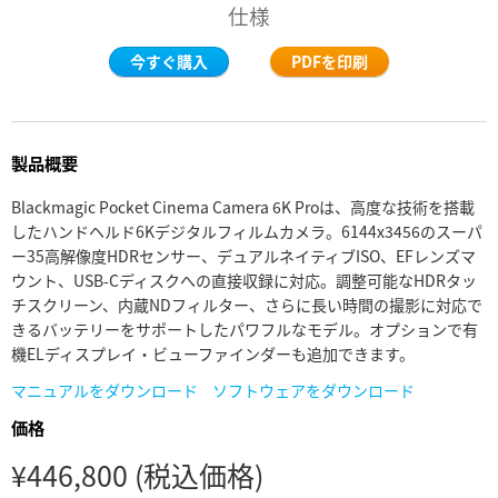
仕様
Finland
スタジオ
今すぐ購入
PDFを印刷
France
ギャラリー
Germany
仕様
製品概要
Hong Kong SAR, China
Blackmagic Pocket Cinema Camera 6K Proは、高度な技術を搭載
India
したハンドヘルド6Kデジタルフィルムカメラ。6144x3456のスーパ
ー35高解像度HDRセンサー、デュアルネイティブISO、EFレンズマ
Italy
ウント、USB-Cディスクへの直接収録に対応。調整可能なHDRタッ
チスクリーン、内蔵NDフィルター、さらに長い時間の撮影に対応で
Japan
きるバッテリーをサポートしたパワフルなモデル。オプションで有
機ELディスプレイ・ビューファインダーも追加できます。
Korea
マニュアルをダウンロード
ソフトウェアをダウンロード
Mexico
価格
Malaysia
¥446,800
(税込価格)