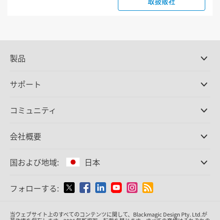
取扱販社
製品
プロ仕様カメラ
サポート
DaVinci Resolve/Fusion
ソフトウェア
取扱販社
コミュニティ
ATEMプロダクション
スイッチャー
サポートセンター
Ultimatte
お問い合わせ
Spliceコミュニティ
会社概要
ディスクレコーダー
キャプチャー・再生
オフィス
Cintel
フィルムスキャニング
国および地域:
日本
会社概要
スタンダード変換
パートナー
放送用コンバーター
国または地域から選択
フォローする:
メディア
モニタリング
ネットワークストレージ
Argentina
当ウェブサイト上のすべてのコンテンツに関して、Blackmagic Design Pty. Ltd.が
MultiView