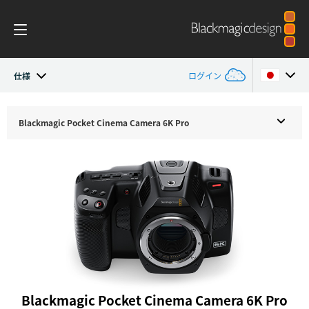
仕様
ログイン
Pocket Cinema Camera
Argentina
Blackmagic Pocket
Cinema Camera 6K Pro
Australia
ワークフロー
Austria
デザイン
Brazil
アクセサリ
Canada
Blackmagic OS
China
Blackmagic RAW
Denmark
Blackmagic Pocket Cinema Camera 6K Pro