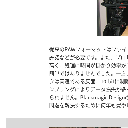
従来のRAWフォーマットはファ
クを作り出しました。このコーデ
許諾などが必要です。また、プロ
理の一部がコンピューターのCP
高く、処理に時間が掛かり効率が
した。その結果、エンコーディン
簡単ではありませんでした。一方
れたため、全く新しい高性能のR
クは高速である反面、10-bitに制
るはずです。Blackmagic RA
ンプリングによりデータ損失が多
ト深度、ダイナミックレンジ、操
られません。Blackmagic Des
れたパフォーマンスが得られ、
問題を解決するために何年も費や