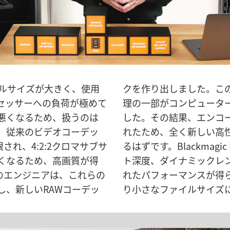
イルサイズが大きく、使用
ックでは、デモザイク処
セッサーへの負荷が極めて
Uからカメラ本体に移されま
悪くなるため、扱うのは
グの効率が劇的に向上さ
、従来のビデオコーデッ
AWであることが実感でき
限され、4:2:2クロマサブサ
Wでは、RAWと同じ画質、ビッ
くなるため、高画質が得
作性に加え、今までより優
ignのエンジニアは、これらの
従来のビデオコーデックよ
し、新しいRAWコーデッ
り小さなファイルサイズ