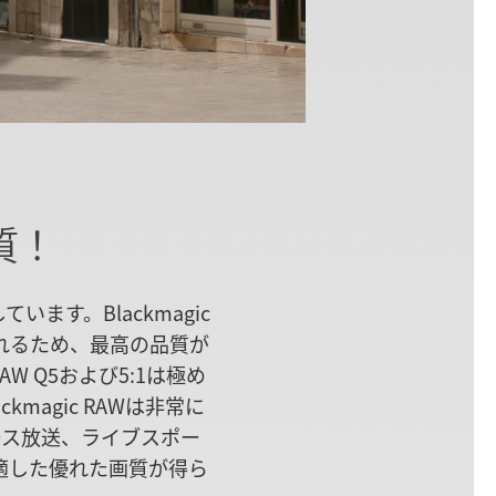
質！
います。Blackmagic
られるため、最高の品質が
W Q5および5:1は極め
agic RAWは非常に
ース放送、ライブスポー
適した優れた画質が得ら