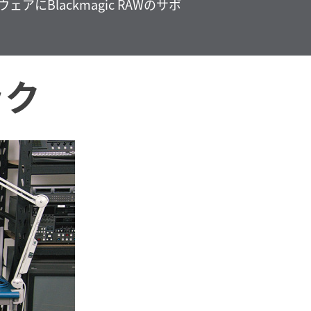
にBlackmagic RAWのサポ
ック