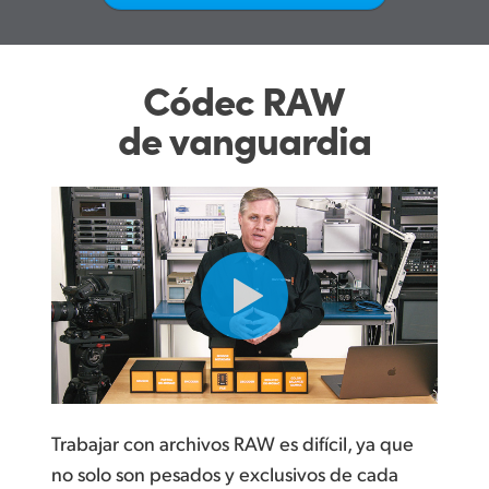
UAE
Ukraine
Códec RAW
de vanguardia
United Kingdom
United States
Trabajar con archivos RAW es difícil, ya que
no solo son pesados y exclusivos de cada