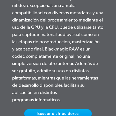
Netherlands
nitidez excepcional, una amplia
New Zealand
compatibilidad con diversos metadatos y una
dinamización del procesamiento mediante el
Norway
uso de la GPU y la CPU, puede utilizarse tanto
para capturar material audiovisual como en
Poland
las etapas de posproducción, masterización
Portugal
y acabado final. Blackmagic RAW es un
códec completamente original, no una
Singapore
simple versión de otro anterior. Además de
South Africa
ser gratuito, admite su uso en distintas
plataformas, mientras que las herramientas
España
de desarrollo disponibles facilitan su
Sweden
aplicación en
distintos
programas informáticos.
Chinese Taipei
Turkey
Buscar distribuidores