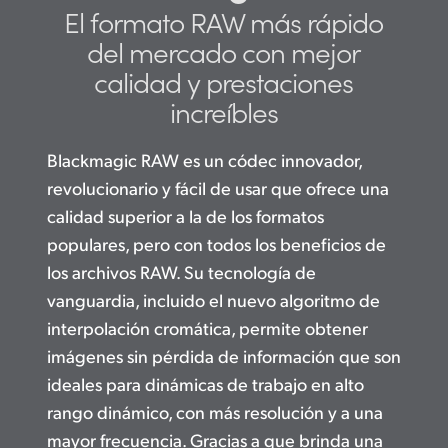
El formato RAW más
rápido
Finland
Studio
del mercado
con mejor
France
calidad
y prestaciones
Galería
increíbles
Germany
Especificaciones
Hong Kong SAR, China
Blackmagic RAW es un códec innovador,
revolucionario y fácil de usar que ofrece una
India
calidad superior a la de los formatos
Italy
populares, pero con todos los beneficios de
los archivos RAW. Su tecnología de
Japan
vanguardia, incluido el nuevo algoritmo de
Korea
interpolación cromática, permite obtener
imágenes sin pérdida de información que son
Mexico
ideales para dinámicas de trabajo en alto
Malaysia
rango dinámico, con más resolución y a una
mayor frecuencia. Gracias a que brinda una