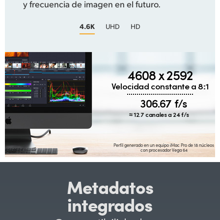
y frecuencia de imagen en el futuro.
4.6K
UHD
HD
4608 x 2592
Velocidad constante a 8:1
306.67 f/s
≈ 12.7 canales a 24 f/s
Perfil generado en un equipo iMac Pro de 18 núcleos
con procesador Vega 64
Metadatos
integrados