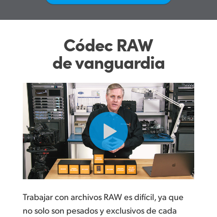
UAE
Ukraine
Códec RAW
de vanguardia
United Kingdom
United States
Trabajar con archivos RAW es difícil, ya que
no solo son pesados y exclusivos de cada