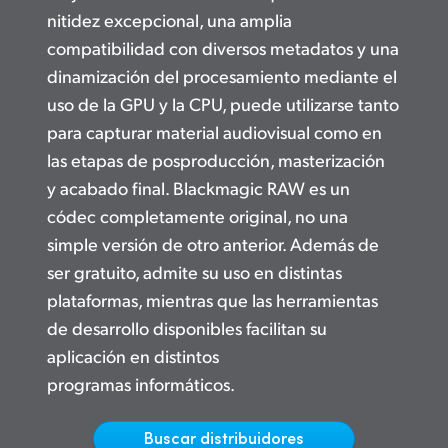
Netherlands
nitidez excepcional, una amplia
New Zealand
compatibilidad con diversos metadatos y una
dinamización del procesamiento mediante el
Norway
uso de la GPU y la CPU, puede utilizarse tanto
para capturar material audiovisual como en
Poland
las etapas de posproducción, masterización
Portugal
y acabado final. Blackmagic RAW es un
códec completamente original, no una
Singapore
simple versión de otro anterior. Además de
South Africa
ser gratuito, admite su uso en distintas
plataformas, mientras que las herramientas
España
de desarrollo disponibles facilitan su
Sweden
aplicación en
distintos
programas informáticos.
Chinese Taipei
Turkey
Buscar distribuidores