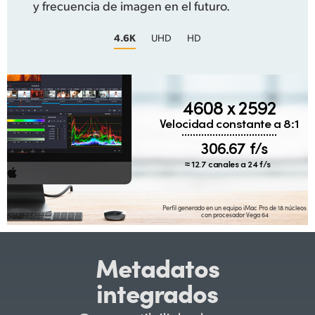
y frecuencia de imagen en el futuro.
4.6K
UHD
HD
4608 x 2592
Velocidad constante a 8:1
306.67 f/s
≈ 12.7 canales a 24 f/s
Perfil generado en un equipo iMac Pro de 18 núcleos
con procesador Vega 64
Metadatos
integrados