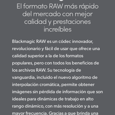
El formato RAW más
rápido
Finland
Studio
del mercado
con mejor
France
calidad
y prestaciones
Galería
increíbles
Germany
Especificaciones
Hong Kong SAR, China
Blackmagic RAW es un códec innovador,
revolucionario y fácil de usar que ofrece una
India
calidad superior a la de los formatos
Italy
populares, pero con todos los beneficios de
los archivos RAW. Su tecnología de
Japan
vanguardia, incluido el nuevo algoritmo de
Korea
interpolación cromática, permite obtener
imágenes sin pérdida de información que son
Mexico
ideales para dinámicas de trabajo en alto
Malaysia
rango dinámico, con más resolución y a una
mayor frecuencia. Gracias a que brinda una