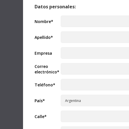
recomenda
Cloud.
Leer más
URSA Cine
Datos personales:
Mac OS
Linux
Leer má
Windows x86
Windows ARM
Nombre
*
Nota inf
Tarjet
Actualización
22 julio 2026
Apellido
*
el mode
Fusion Studio 21.0.3
Esta nota 
Esta actualización mejora la visualización de
recomenda
superposiciones en el visor, el procesamiento de
Empresa
PYXIS 12K.
archivos DRFX y los controles de herramientas
Krokodove. Requiere llave electrónica o código de
activación para Fusion Studio o DaVinci Resolve
Leer má
Correo
Studio.
Leer más
electrónico
*
Mac OS
Linux
Informaci
Teléfono
*
Guía de
Windows x86
Windows ARM
Resolve
Esta guía
País
*
de las nu
Actualización
09 julio 2026
ATEM Switchers 10.3
Descarg
Esta actualización brinda compatibilidad con el audio
Calle
*
digital transmitido a través de una salida USB en
mezcladores ATEM compatibles al usar el programa
Fairlight Live, incluidos los modelos ATEM Mini Pro,
Manual de