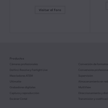
Manual de
Mac OS
Windows x86
ATEM M
Visitar el foro
Este manua
la config
Actualización
31 julio 2026
ATEM Mini
Blackmagic Camera 10.2.1
Descarg
Esta actualización incluye mejoras en la función de
grabación y reproducción en formato H.265 o H.264
para el modelo Blackmagic URSA Broadcast G2.
Leer más
Manual de
ATEM S
Mac OS
Windows x86
Este manua
la config
ATEM SDI.
Productos
Actualización
28 julio 2026
Desktop Video 16.2
Cámaras profesionales
Conversión de formato
Descarg
Esta actualización brinda compatibilidad con los
DaVinci Resolve
y Fairlight Live
Conversores profesiona
nuevos modelos UltraStudio Mini Monitor 12G,
Mezcladores ATEM
Supervisión
UltraStudio Mini Recorder 12G y UltraStudio Mini
Manual de
Replay 12G.
Leer más
Ultimatte
Almacenamiento en red
Fairligh
Grabadores digitales
Mac OS
Windows x86
Linux
MultiView
Este manua
interfaz d
Captura y reproducción
Direccionamiento y dis
de ofrece
funcionam
Escáner Cintel
Transmisión y codificac
Actualización
22 julio 2026
DaVinci Resolve 21.0.3
Descarg