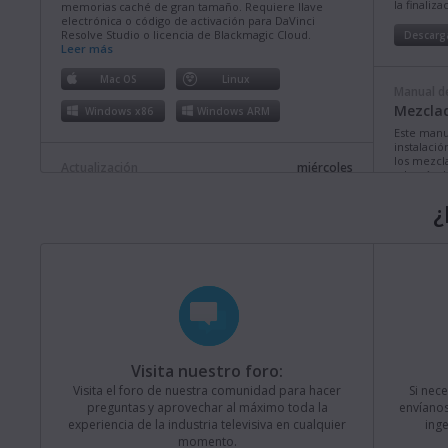
la finaliz
memorias caché de gran tamaño. Requiere llave
electrónica o código de activación para DaVinci
Resolve Studio o licencia de Blackmagic Cloud.
Descarg
Leer más
Mac OS
Linux
Manual de
Mezclad
Windows x86
Windows ARM
Este manu
instalació
los mezcl
Actualización
miércoles
además de
Fusion Studio 21.0.4
comprende
¿
Esta actualización brinda más compatibilidad con
Descarg
rutas de acceso largas en Windows, así como mejoras
en la estabilidad y el funcionamiento. Requiere llave
electrónica o código de activación para Fusion Studio
o DaVinci Resolve Studio.
Leer más
Manual de
Mezclad
Mac OS
Linux
Este manua
Windows x86
Windows ARM
instalació
los model
Televisio
Visita nuestro foro:
prestacio
Actualización
lunes
Visita el foro de nuestra comunidad para hacer
Si nec
Blackmagic Converters 12.3
Descarg
preguntas y aprovechar al máximo toda la
envíanos
experiencia de la industria televisiva en cualquier
ing
Esta actualización brinda compatibilidad con el nuevo
modelo Blackmagic SDI Expander 8x12G.
Leer más
momento.