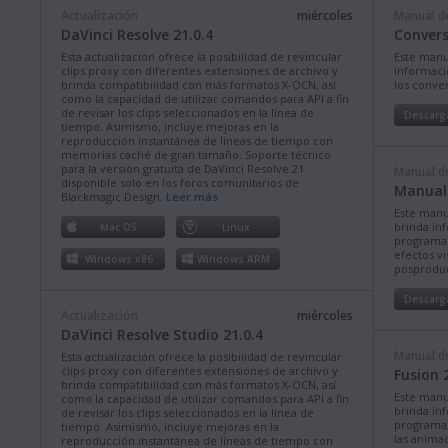
Actualización
miércoles
Manual de
DaVinci Resolve 21.0.4
Convers
Esta actualización ofrece la posibilidad de revincular
Este manu
clips proxy con diferentes extensiones de archivo y
informació
brinda compatibilidad con más formatos X-OCN, así
los conve
como la capacidad de utilizar comandos para API a fin
de revisar los clips seleccionados en la línea de
Descarg
tiempo. Asimismo, incluye mejoras en la
reproducción instantánea de líneas de tiempo con
memorias caché de gran tamaño. Soporte técnico
para la versión gratuita de DaVinci Resolve 21
Manual de
disponible solo en los foros comunitarios de
Manual 
Blackmagic Design.
Leer más
Este manu
brinda in
Mac OS
Linux
programa p
efectos vi
Windows x86
Windows ARM
posproduc
Descarg
Actualización
miércoles
DaVinci Resolve Studio 21.0.4
Manual de
Esta actualización ofrece la posibilidad de revincular
clips proxy con diferentes extensiones de archivo y
Fusion 
brinda compatibilidad con más formatos X-OCN, así
Este manu
como la capacidad de utilizar comandos para API a fin
brinda in
de revisar los clips seleccionados en la línea de
programa, 
tiempo. Asimismo, incluye mejoras en la
las animac
reproducción instantánea de líneas de tiempo con