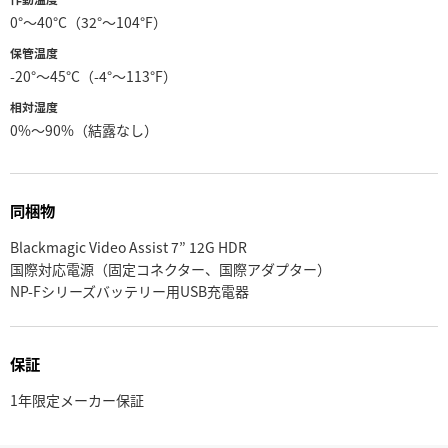
0°〜40°C（32°〜104°F）
保管温度
-20°〜45°C（-4°〜113°F）
相対湿度
0%〜90%（結露なし）
同梱物
Blackmagic Video Assist 7” 12G HDR
国際対応電源（固定コネクター、国際アダプター）
NP-Fシリーズバッテリー用USB充電器
保証
1年限定メーカー保証