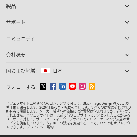
製品
プロ仕様カメラ
サポート
DaVinci Resolve/Fusion
ソフトウェア
取扱販社
コミュニティ
ATEMプロダクション
スイッチャー
サポートセンター
Ultimatte
お問い合わせ
Spliceコミュニティ
会社概要
ディスクレコーダー
キャプチャー・再生
オフィス
Cintel
フィルムスキャニング
国および地域:
日本
会社概要
スタンダード変換
パートナー
放送用コンバーター
国または地域から選択
フォローする:
メディア
モニタリング
ネットワークストレージ
Argentina
当ウェブサイト上のすべてのコンテンツに関して、Blackmagic Design Pty. Ltd.が
MultiView
著作権を保有
します。
2026 無断複写・転載を禁じます。すべての商標はそれぞれの
所有者に帰属します。
メーカー希望小売価格には消費税は含まれますが、送料は含
ルーティング＆分配
Australia
まれません。当ウェブサイトは、以前に当ウェブサイトにアクセスしたことがある
ユーザーに対して、サードパーティのウェブサイトでのリマーケティング広告のサ
配信＆エンコーディング
ービスを使用しています。クッキーの設定を変更することで、いつでもオプトアウ
トできます。
プライバシー規約
Austria