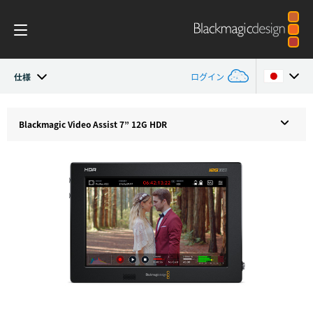
仕様
ログイン
Blackmagic Video Assist
Argentina
Blackmagic
Video Assist 7” 12G HDR
Australia
デザイン
Austria
Blackmagic OS
Brazil
スコープ
Canada
仕様
China
Denmark