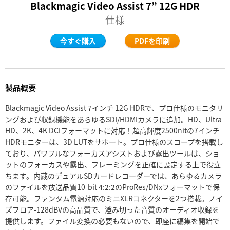
Blackmagic Video Assist 7” 12G HDR
Finland
仕様
France
今すぐ購入
PDFを印刷
Germany
Hong Kong SAR, China
製品概要
India
Blackmagic Video Assist 7インチ 12G HDRで、プロ仕様のモニタリ
ングおよび収録機能をあらゆるSDI/HDMIカメラに追加。HD、Ultra
Italy
HD、2K、4K DCIフォーマットに対応！超高輝度2500nitの7インチ
HDRモニターは、3D LUTをサポート。プロ仕様のスコープを搭載し
Japan
ており、パワフルなフォーカスアシストおよび露出ツールは、ショ
ットのフォーカスや露出、フレーミングを正確に設定する上で役立
Korea
ちます。内蔵のデュアルSDカードレコーダーでは、あらゆるカメラ
のファイルを放送品質10-bit 4:2:2のProRes/DNxフォーマットで保
Mexico
存可能。ファンタム電源対応のミニXLRコネクターを2つ搭載。ノイ
ズフロア-128dBVの高品質で、澄み切った音質のオーディオ収録を
Malaysia
提供します。ファイル変換の必要もないので、即座に編集を開始で