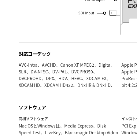
対応コーデック
AVC-Intra、AVCHD、Canon XF MPEG2、Digital
Apple ProRes 4444、Apple ProRes 422 HQ、
SLR、DV-NTSC、DV-PAL、DVCPRO50、
Apple ProRes 422、Apple ProRes 422 LT、Apple
DVCPROHD、DPX、HDV、HEVC、XDCAM EX、
ProRes 422 Proxy、非圧縮8-bit 4:2:2、非圧縮10-
XDCAM HD、XDCAM HD422、DNxHR & DNxHD、
bit 4:
ソフトウェア
同梱ソフトウェア
インスト
Mac OSとWindowsは、Media Express、Disk
PCI E
Speed Test、LiveKey、Blackmagic Desktop Video
Windo