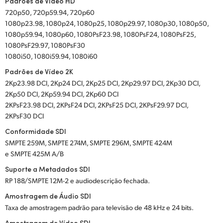
Padrões de Vídeo HD
720p50, 720p59.94, 720p60
1080p23.98, 1080p24, 1080p25, 1080p29.97, 1080p30, 1080p50,
1080p59.94, 1080p60, 1080PsF23.98, 1080PsF24, 1080PsF25,
1080PsF29.97, 1080PsF30
1080i50, 1080i59.94, 1080i60
Padrões de Vídeo 2K
2Kp23.98 DCI, 2Kp24 DCI, 2Kp25 DCI, 2Kp29.97 DCI, 2Kp30 DCI,
2Kp50 DCI, 2Kp59.94 DCI, 2Kp60 DCI
2KPsF23.98 DCI, 2KPsF24 DCI, 2KPsF25 DCI, 2KPsF29.97 DCI,
2KPsF30 DCI
Conformidade SDI
SMPTE 259M, SMPTE 274M, SMPTE 296M, SMPTE 424M
e SMPTE 425M A/B
Suporte a Metadados SDI
RP 188/SMPTE 12M-2 e audiodescrição fechada.
Amostragem de Áudio SDI
Taxa de amostragem padrão para televisão de 48 kHz e 24 bits.
Amostragem de Vídeo SDI