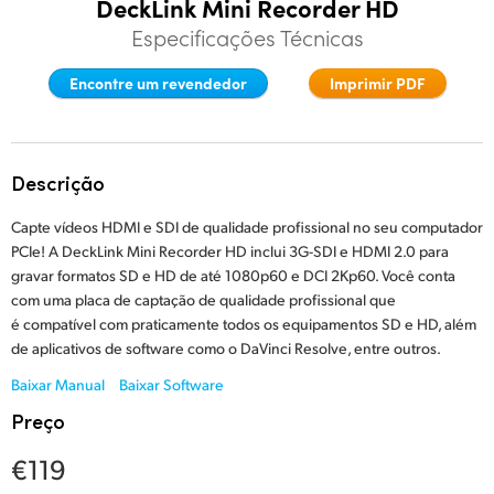
DeckLink Mini Recorder HD
Finland
Especificações Técnicas
Especificações
France
Encontre um revendedor
Imprimir PDF
Germany
Hong Kong SAR, China
Descrição
India
Capte vídeos HDMI e SDI de qualidade profissional no seu computador
PCIe! A DeckLink Mini Recorder HD inclui 3G-SDI e HDMI 2.0 para
Italy
gravar formatos SD e HD de até 1080p60 e DCI 2Kp60. Você conta
com uma placa de captação de qualidade profissional que
Japan
é compatível com praticamente todos os equipamentos SD e HD, além
de aplicativos de software como o DaVinci Resolve, entre outros.
Korea
Baixar Manual
Baixar Software
Mexico
Preço
Malaysia
€119