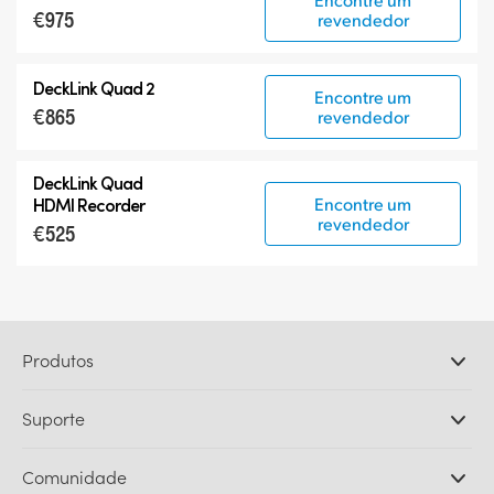
€975
revendedor
DeckLink Quad 2
Encontre um
€865
revendedor
DeckLink Quad
Encontre um
HDMI Recorder
revendedor
€525
Produtos
Câmeras Profissionais
Suporte
DaVinci Resolve e Fusion
Switchers de Produção ATEM
Revendedores
Comunidade
Ultimatte
Central de Suporte Técnico