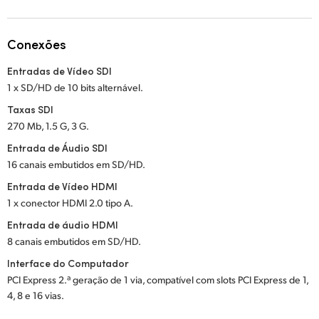
Netherlands
New Zealand
Conexões
Norway
Entradas de Vídeo SDI
1 x SD/HD de 10 bits alternável.
Poland
Taxas SDI
Portugal
270 Mb, 1.5 G, 3 G.
Entrada de Áudio SDI
Singapore
16 canais embutidos em SD/HD.
South Africa
Entrada de Vídeo HDMI
1 x conector HDMI 2.0 tipo A.
Spain
Entrada de áudio HDMI
8 canais embutidos em SD/HD.
Sweden
Interface do Computador
Chinese Taipei
PCI Express 2.ª geração de 1 via, compatível com slots PCI Express de 1,
4, 8 e 16 vias.
Turkey