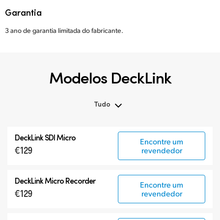
Garantia
3 ano de garantia limitada do fabricante.
Modelos DeckLink
Tudo
Tudo
DeckLink SDI Micro
Encontre um
DeckLink 12G-SDI
€129
revendedor
DeckLink 6G-SDI
Modelos Especializados
DeckLink Micro Recorder
Encontre um
€129
revendedor