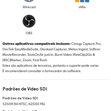
Wirecast
vMix
OBS
Outros aplicativos compatíveis incluem:
Cinegy Capture Pro,
DevTek EasyMediaSuite, Glookast Capturer, Metus Ingest, Softron
MovieRecorder, ToolsOnAir just:in, Burst Video WebClip2Go &
[REC]Marker, Zoom, First Rush.
Estes são aplicativos de terceiros, portanto o suporte pode variar.
É recomendável consultar o fornecedor do software.
Padrões de Vídeo SDI
Padrões de Vídeo SDI
525i59.94 NTSC, 625i50 PAL