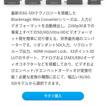
3G-SDI HDモデル
Finland
複数のオーディオ接続
最新の6G-SDIテクノロジーを搭載した
France
Blackmagic Mini Converterシリーズは、入力ビ
リダンダントSDI入力
デオフォーマットを自動検出し、2160p30までの
Germany
高度なビデオテクノロジー
事実上すべてのSD/HD/Ultra HDビデオフォーマ
Hong Kong SAR, China
ット間を簡単に切り替える、世界最先端のコンバ
HDMI Instant Lock
ーターです。リダンダントSDI入力、リクロック
India
33ポイント3D LUTのサポート
ループ出力、HDMI Instant Lock、33ポイント3D
Italy
LUTのサポート、アナログおよびAES/EBUオーデ
手頃な価格の光ファイバー
ィオコネクターなどを搭載しており、ビデオおよ
Japan
コントロールが簡単
びエンベッド/デエンベッドオーディオが変換可
能！必要な変換の種類に応じて、幅広い3G/6G-
Korea
SDIモデルから選択できます。
Mexico
今すぐ購入
Malaysia