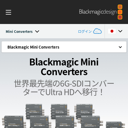
Mini Converters
ログイン
Mini Converters
Blackmagic Mini Converters
Blackmagic Mini Converters
Argentina
Blackmagic Mini
新登場の2機種の6G-SDIモデルで高度なHDMI変換！
Australia
ワークフロー
Converters
Mini Converter UpDownCross HD
Austria
モデル
世界最先端の6G-SDI
コンバー
Mini Converter Optical Fiber 12G
Brazil
ターでUltra HDへ移行！
仕様
多様な変換
Canada
シンプル、コンパクト、堅牢なデザイン
China
6G-SDI Ultra HDモデル
Denmark