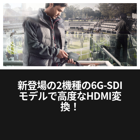
Netherlands
New Zealand
Norway
Poland
Portugal
Singapore
新登場の2機種の6G-SDI
South Africa
モデルで高度なHDMI変
Spain
換！
Sweden
Chinese Taipei
Turkey