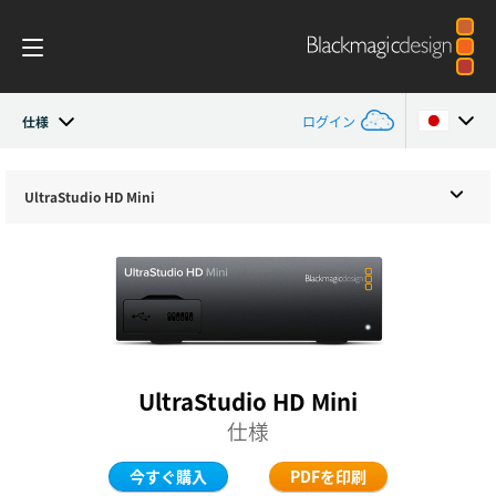
仕様
ログイン
UltraStudio
Argentina
UltraStudio
HD Mini
Australia
デザイン
Austria
ワークフロー
Brazil
ソフトウェア
Canada
UltraStudio HD Mini
インストール
China
仕様
仕様
Denmark
今すぐ購入
PDFを印刷