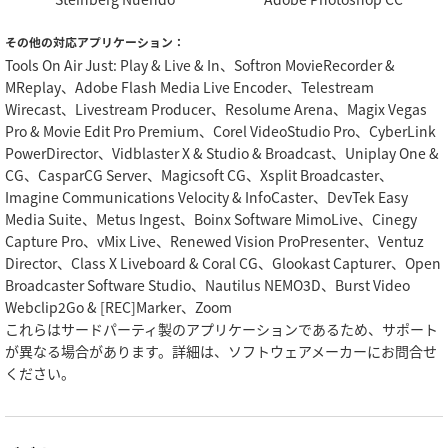
その他の対応アプリケーション：
Tools On Air Just: Play & Live & In、Softron MovieRecorder &
MReplay、Adobe Flash Media Live Encoder、Telestream
Wirecast、Livestream Producer、Resolume Arena、Magix Vegas
Pro & Movie Edit Pro Premium、Corel VideoStudio Pro、CyberLink
PowerDirector、Vidblaster X & Studio & Broadcast、Uniplay One &
CG、CasparCG Server、Magicsoft CG、Xsplit Broadcaster、
Imagine Communications Velocity & InfoCaster、DevTek Easy
Media Suite、Metus Ingest、Boinx Software MimoLive、Cinegy
Capture Pro、vMix Live、Renewed Vision ProPresenter、Ventuz
Director、Class X Liveboard & Coral CG、Glookast Capturer、Open
Broadcaster Software Studio、Nautilus NEMO3D、Burst Video
Webclip2Go & [REC]Marker、Zoom
これらはサードパーティ製のアプリケーションであるため、サポート
が異なる場合があります。詳細は、ソフトウェアメーカーにお問合せ
ください。