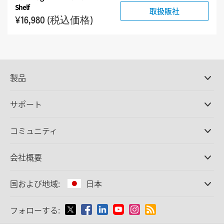
Shelf
取扱販社
¥16,980
(税込価格)
製品
プロ仕様カメラ
サポート
DaVinci Resolve/Fusion
ソフトウェア
取扱販社
コミュニティ
ATEMプロダクション
スイッチャー
サポートセンター
Ultimatte
お問い合わせ
Spliceコミュニティ
会社概要
ディスクレコーダー
キャプチャー・再生
オフィス
Cintel
フィルムスキャニング
国および地域:
日本
会社概要
スタンダード変換
パートナー
放送用コンバーター
国または地域から選択
フォローする:
メディア
モニタリング