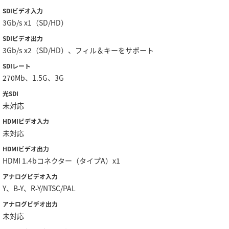
Netherlands
SDIビデオ入力
3Gb/s x1（SD/HD）
New Zealand
SDIビデオ出力
Norway
3Gb/s x2（SD/HD）、フィル＆キーをサポート
SDIレート
Poland
270Mb、1.5G、3G
Portugal
光SDI
未対応
Singapore
HDMIビデオ入力
未対応
South Africa
HDMIビデオ出力
Spain
HDMI 1.4bコネクター（タイプA）x1
アナログビデオ入力
Sweden
Y、B-Y、R-Y/NTSC/PAL
Chinese Taipei
アナログビデオ出力
未対応
Turkey