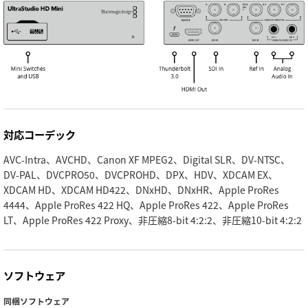
対応コーデック
AVC-Intra、AVCHD、Canon XF MPEG2、Digital SLR、DV-NTSC、
DV-PAL、DVCPRO50、DVCPROHD、DPX、HDV、XDCAM EX、
XDCAM HD、XDCAM HD422、DNxHD、DNxHR、Apple ProRes
4444、Apple ProRes 422 HQ、Apple ProRes 422、Apple ProRes
LT、Apple ProRes 422 Proxy、非圧縮8-bit 4:2:2、非圧縮10-bit 4:2:2
ソフトウェア
同梱ソフトウェア