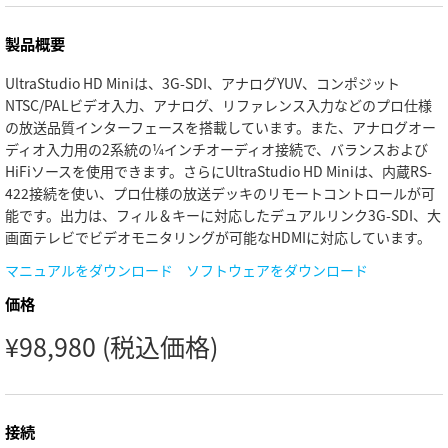
Finland
製品概要
France
UltraStudio HD Miniは、3G-SDI、アナログYUV、コンポジット
NTSC/PALビデオ入力、アナログ、リファレンス入力などのプロ仕様
Germany
の放送品質インターフェースを搭載しています。また、アナログオー
ディオ入力用の2系統の¼インチオーディオ接続で、バランスおよび
Hong Kong SAR, China
HiFiソースを使用できます。さらにUltraStudio HD Miniは、内蔵RS-
422接続を使い、プロ仕様の放送デッキのリモートコントロールが可
India
能です。出力は、フィル＆キーに対応したデュアルリンク3G-SDI、大
Italy
画面テレビでビデオモニタリングが可能なHDMIに対応しています。
マニュアルをダウンロード
ソフトウェアをダウンロード
Japan
価格
Korea
¥98,980
(税込価格)
Mexico
Malaysia
接続