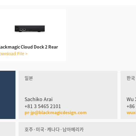
lackmagic Cloud Dock 2 Rear
ownload File >
일본
한국
Sachiko Arai
Wu 
+81 3 5465 2101
+86
pr-jp@blackmagicdesign.com
wux
호주·미국·캐나다·남아메리카