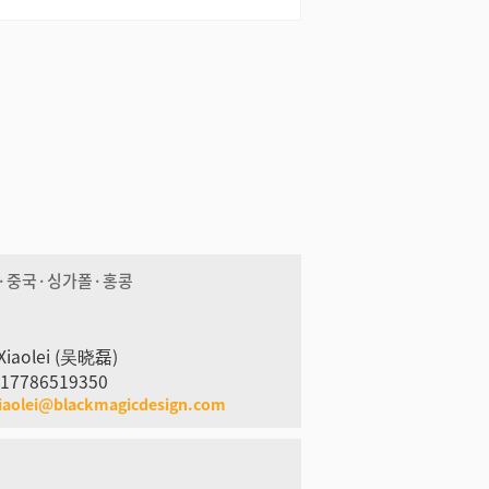
·중국·싱가폴·홍콩
Xiaolei (吴晓磊)
 17786519350
iaolei@blackmagicdesign.com