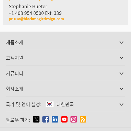
Stephanie Hueter
+1 408 954 0500 Ext. 339
pr-usa@blackmagicdesign.com
제품소개
전문가용 카메라
고객지원
DaVinci Resolve와 Fusion 소프트웨어
ATEM 제작 스위처
판매처
커뮤니티
Ultimatte
고객지원 센터
디스크 레코더
문의하기
Splice Community
회사소개
캡쳐 및 재생
Cintel 필름 스캐닝
사무실
표준 변환
국가 및 언어 설정:
대한민국
회사 소개
방송용 컨버터
제휴 업체
모니터링
국가 및 언어를 설정하세요
팔로우 하기:
미디어
네트워크 스토리지
MultiView