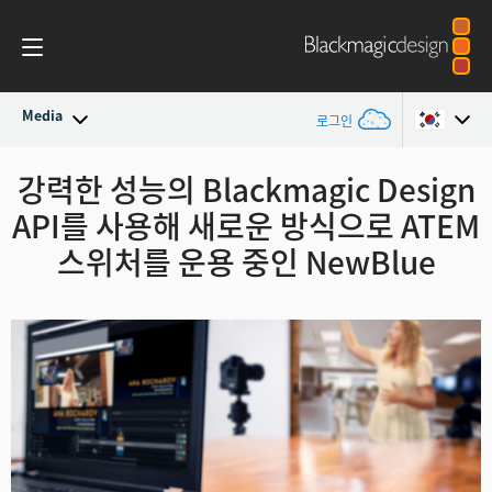
Media
로그인
최신 소식
강력한 성능의 Blackmagic Design
Argentina
API를 사용해
새로운 방식으로 ATEM
Australia
뉴스 아카이브
스위처를 운용 중인 NewBlue
Austria
보도 이미지
Brazil
Canada
China
Denmark