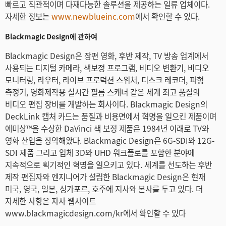
빠르고 직관적이며 다재다능한 솔루션을 제공하는 일류 업체이다.
자세한 정보는
www.newblueinc.com
에서 확인할 수 있다.
Blackmagic Design에 관하여
Blackmagic Design은 장편 영화, 후반 제작, TV 방송 업계에서
사용되는 디지털 카메라, 색보정 프로그램, 비디오 변환기, 비디오
모니터링, 라우터, 라이브 프로덕션 스위처, 디스크 레코더, 파형
측정기, 영화제작용 실시간 필름 스캐너 같은 세계 최고 품질의
비디오 편집 장비를 개발하는 회사이다. Blackmagic Design의
DeckLink 캡처 카드는 품질과 비용면에서 혁명을 일으킨 제품이며
에미상™을 수상한 DaVinci 색 보정 제품은 1984년 이래로 TV와
영화 산업을 장악해왔다. Blackmagic Design은 6G-SDI와 12G-
SDI 제품 그리고 입체 3D와 UHD 워크플로를 포함한 분야에
지속적으로 획기적인 혁명을 일으키고 있다. 세계를 선도하는 후반
제작 편집자와 엔지니어가 설립한 Blackmagic Design은 현재
미국, 영국, 일본, 싱가포르, 호주에 지사와 본사를 두고 있다. 더
자세한 사항은 자사 웹사이트
www.blackmagicdesign.com/kr에서 확인할 수 있다