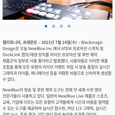
Finland
France
Germany
Hong Kong SAR, China
캘리포니아, 프레몬트 – 2021년 7월 14일(수) –
Blackmagic
Design은 오늘 NewBlue Inc.에서 ATEM 프로덕션 스위처 및
India
DeckLink 캡처/재생 장치를 라이브 프로덕션 및 후반 제작
제품군의 일부로 사용 중이라고 발표했다. 사용자들은 이러한 제품
Italy
조합을 통해 모든 유형의 라이브 이벤트 작업 시 방송 품질의 실시간
그래픽과 타이틀, 애니메이션 등을 저렴한 비용으로 신속하게 생성할
Japan
수 있다.
Korea
NewBlue의 방송 및 후반 제작 도구는 현재 전 세계 수천 명의
전문가들이 사용하고 있다. 일련의 NewBlue Live 제품은 스포츠,
Mexico
교육, 기업에 이르는 모든 유형의 고객들에게 시간과 비용을 절약할
Malaysia
수 있는 도구를 제공하여 실시간 점수판, 하단 1/3 그래픽, 실시간
자막 뉴스, 투표 결과, 삽입 영상 등의 놀라운 효과를 라이브