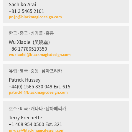
Sachiko Arai
+81 3 5465 2101
pr-jp@blackmagicdesign.com
한국·중국·싱가폴·홍콩
Wu Xiaolei (吴晓磊)
+86 17786519350
wuxiaolei@blackmagicdesign.com
유럽·영국·중동·남아프리카
Patrick Hussey
+44(0) 1565 830 049 Ext. 615
patrickh@blackmagicdesign.com
호주·미국·캐나다·남아메리카
Terry Frechette
+1 408 954 0500 Ext. 321
pr-usa@blackmagicdesign.com