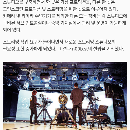
스튜디오를 구축하면서 한 곳은 가상 프로덕션을, 다른 한 곳은
Netherlands
그린스크린 프로덕션 및 스트리밍을 위한 곳으로 이루어져 있다.
카메라 및 카메라 주변기기를 제외한 다른 모든 장비는 각 스튜디오에
New Zealand
구비된 서브 컨트롤실이나 중앙 기계실에서 관리 및 운영이 가능하게
되어 있다.
Norway
스트리밍 작업 요구가 늘어나면서 새로운 스트리밍 스튜디오의
Poland
필요성 또한 증가하게 되었다. 그 결과 n00b.st의 설립을 기획했다.
Portugal
Singapore
South Africa
Spain
Sweden
Chinese Taipei