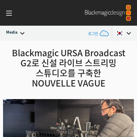
Media
로그인
최신 소식
Blackmagic URSA Broadcast
Argentina
G2로 신설 라이브
스트리밍
Australia
뉴스 아카이브
스튜디오를 구축한
Austria
NOUVELLE VAGUE
보도 이미지
Brazil
Canada
China
Denmark