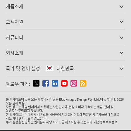
제품소개
전문가용 카메라
고객지원
DaVinci Resolve와 Fusion 소프트웨어
ATEM 제작 스위처
판매처
커뮤니티
Ultimatte
고객지원 센터
디스크 레코더
문의하기
Splice Community
회사소개
캡쳐 및 재생
Cintel 필름 스캐닝
사무실
표준 변환
국가 및 언어 설정:
대한민국
회사 소개
방송용 컨버터
제휴 업체
모니터링
국가 및 언어를 설정하세요
팔로우 하기:
미디어
네트워크 스토리지
MultiView
Argentina
본 웹사이트에 있는 모든 제품의 저작권은 Blackmagic Design Pty. Ltd.에 있습니다. 2026
라우팅 및 분배
모든 권리 보유.
모든 상표는 해당 업체에서 소유하는 자산입니다. 권장 소비자 가격에는 세금, 관세 및
스트리밍·인코딩
Australia
운송료가 포함되지 않습니다.
본 웹사이트는 리마케팅 서비스를 사용하여 저희 웹사이트에 방문한 방문자들을 대상으로
서드 파티 웹사이트를 광고합니다.
쿠키 설정을 변경하면 언제든지 해당 서비스를 취소하실 수 있습니다.
개인정보보호정책
Austria