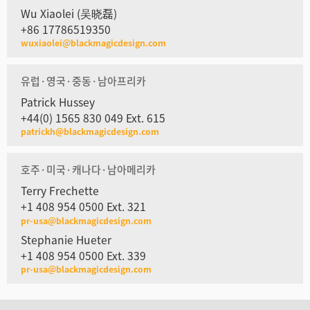
Wu Xiaolei (吴晓磊)
+86 17786519350
wuxiaolei@blackmagicdesign.com
유럽·영국·중동·남아프리카
Patrick Hussey
+44(0) 1565 830 049 Ext. 615
patrickh@blackmagicdesign.com
호주·미국·캐나다·남아메리카
Terry Frechette
+1 408 954 0500 Ext. 321
pr-usa@blackmagicdesign.com
Stephanie Hueter
+1 408 954 0500 Ext. 339
pr-usa@blackmagicdesign.com