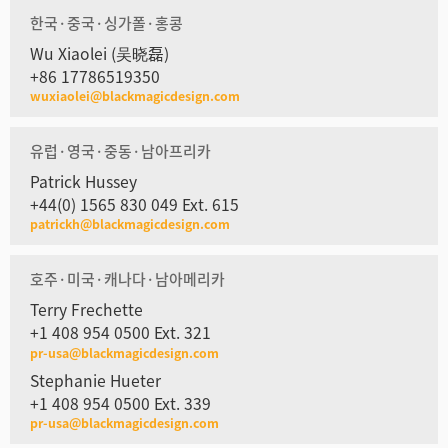
한국·중국·싱가폴·홍콩
Wu Xiaolei (吴晓磊)
+86 17786519350
wuxiaolei@blackmagicdesign.com
유럽·영국·중동·남아프리카
Patrick Hussey
+44(0) 1565 830 049 Ext. 615
patrickh@blackmagicdesign.com
호주·미국·캐나다·남아메리카
Terry Frechette
+1 408 954 0500 Ext. 321
pr-usa@blackmagicdesign.com
Stephanie Hueter
+1 408 954 0500 Ext. 339
pr-usa@blackmagicdesign.com