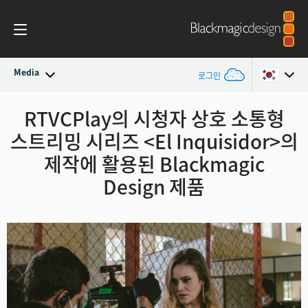
Media
로그인
최신 소식
RTVCPlay의 시청자 상호 소통형
Argentina
스트리밍 시리즈 <El Inquisidor>의
Australia
뉴스 아카이브
제작에 활용된 Blackmagic
Austria
Design 제품
보도 이미지
Brazil
Canada
China
Denmark