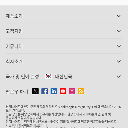
제품소개
전문가용 카메라
고객지원
DaVinci Resolve와 Fusion 소프트웨어
ATEM 제작 스위처
판매처
커뮤니티
Ultimatte
고객지원 센터
디스크 레코더
문의하기
Splice Community
회사소개
캡쳐 및 재생
Cintel 필름 스캐닝
사무실
표준 변환
국가 및 언어 설정:
대한민국
회사 소개
방송용 컨버터
제휴 업체
모니터링
국가 및 언어를 설정하세요
팔로우 하기:
미디어
네트워크 스토리지
MultiView
Argentina
본 웹사이트에 있는 모든 제품의 저작권은 Blackmagic Design Pty. Ltd.에 있습니다. 2026
라우팅 및 분배
모든 권리 보유.
모든 상표는 해당 업체에서 소유하는 자산입니다. 권장 소비자 가격에는 세금, 관세 및
스트리밍·인코딩
Australia
운송료가 포함되지 않습니다.
본 웹사이트는 리마케팅 서비스를 사용하여 저희 웹사이트에 방문한 방문자들을 대상으로
서드 파티 웹사이트를 광고합니다.