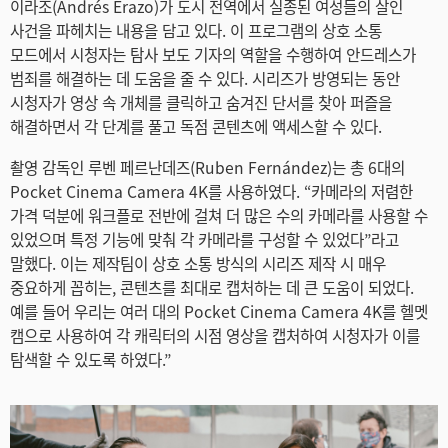
이라조(Andrés Erazo)가 도시 전역에서 실종된 여성들의 살인
Netherlands
사건을 파헤치는 내용을 담고 있다. 이 프로그램의 상호 소통
모드에서 시청자는 탐사 보도 기자의 역할을 수행하여 안드레스가
New Zealand
범죄를 해결하는 데 도움을 줄 수 있다. 시리즈가 방영되는 동안
시청자가 영상 속 개체를 클릭하고 숨겨진 단서를 찾아 퍼즐을
Norway
해결하면서 각 단계를 풀고 독점 콘텐츠에 액세스할 수 있다.
Poland
촬영 감독인 루벤 페르난데즈(Ruben Fernández)는 총 6대의
Portugal
Pocket Cinema Camera 4K를 사용하였다. “카메라의 저렴한
가격 덕분에 워크플로 전반에 걸쳐 더 많은 수의 카메라를 사용할 수
Singapore
있었으며 특정 기능에 맞춰 각 카메라를 구성할 수 있었다”라고
말했다. 이는 제작팀이 상호 소통 방식의 시리즈 제작 시 매우
South Africa
중요하게 꼽히는, 콘텐츠를 최대로 캡처하는 데 큰 도움이 되었다.
예를 들어 우리는 여러 대의 Pocket Cinema Camera 4K를 헬멧
Spain
캠으로 사용하여 각 캐릭터의 시점 영상을 캡처하여 시청자가 이를
탐색할 수 있도록 하였다.”
Sweden
Chinese Taipei