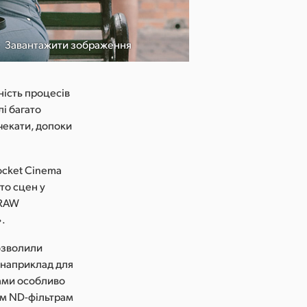
Завантажити зображення
ність процесів
і багато
чекати, допоки
ocket Cinema
то сцен у
 RAW
».
дозволили
, наприклад для
нами особливо
им ND-фільтрам