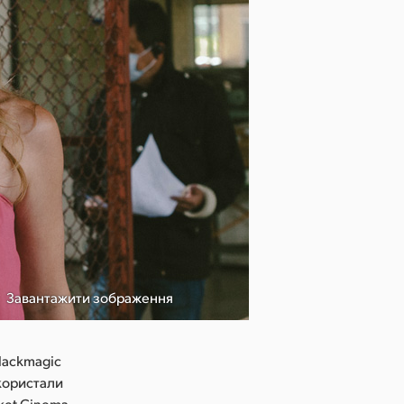
Завантажити зображення
lackmagic
икористали
cket Cinema