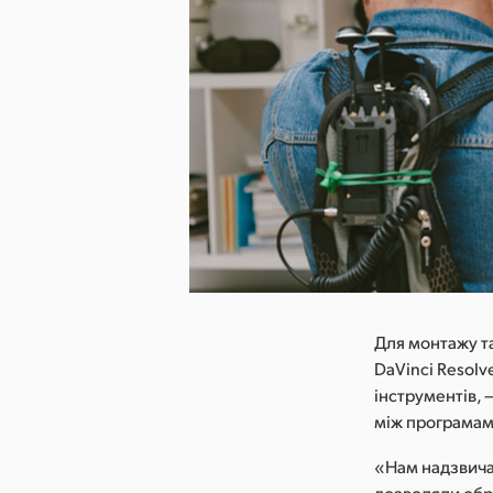
 зображення
Для монтажу та
DaVinci Resolv
інструментів,
між програма
«Нам надзвича
дозволяли обр