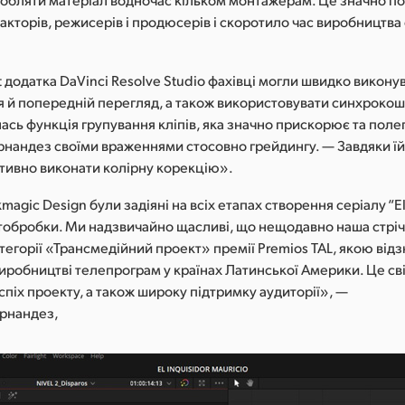
кторів, режисерів і продюсерів і скоротило час виробництва
.
t додатка DaVinci Resolve Studio фахівці могли швидко виконув
 й попередній перегляд, а також використовувати синхроко
сь функція групування кліпів, яка значно прискорює та поле
рнандез своїми враженнями стосовно грейдингу. — Завдяки ї
тивно виконати колірну корекцію».
agic Design були задіяні на всіх етапах створення серіалу “El I
тобробки. Ми надзвичайно щасливі, що нещодавно наша стрі
тегорії «Трансмедійний проект» премії Premios TAL, якою від
иробництві телепрограм у країнах Латинської Америки. Це св
піх проекту, а також широку підтримку аудиторії», —
рнандез,