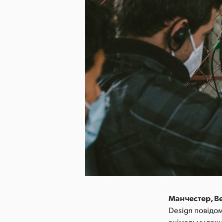
Манчестер, Ве
Design повідом
знімальну техн