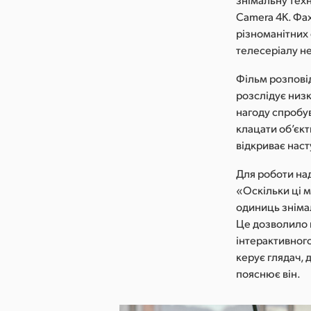
Camera 4K. Фах
різноманітних
телесеріалу не
Фільм розповід
розслідує низ
нагоду спробув
клацати об’єкт
відкриває наст
Для роботи на
«Оскільки ці м
одиниць знімал
Це дозволило 
інтерактивног
керує глядач,
пояснює він.