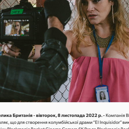
лика Британія - вівторок, 8 листопада 2022 р. -
Компанія B
ляє, що для створення колумбійської драми “El Inquisidor” в
іку Blackmagic Pocket Cinema Camera 6K Pro та Blackmagic Po