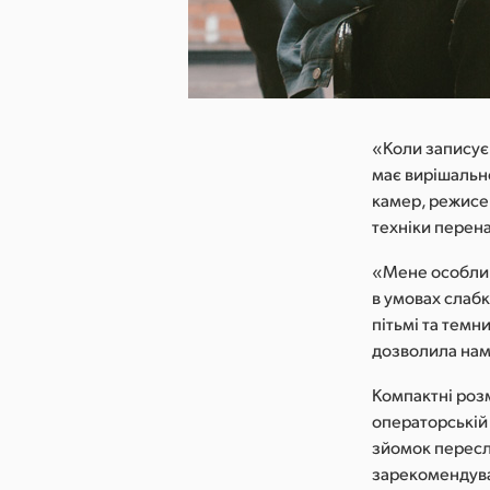
 зображення
«Коли записуєш
має вирішальн
камер, режисе
техніки перен
«Мене особлив
в умовах слабк
пітьмі та темн
дозволила нам
Компактні роз
операторській 
зйомок пересл
зарекомендува