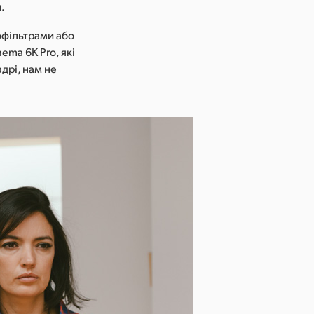
.
офільтрами або
ma 6K Pro, які
дрі, нам не