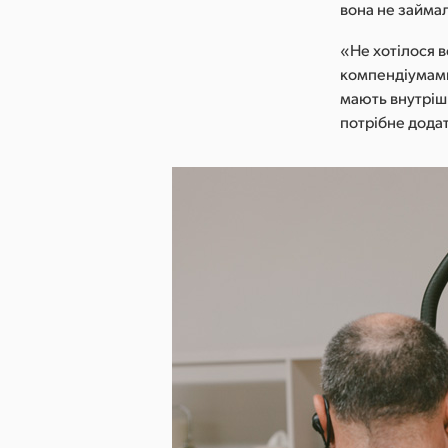
вона не займал
«Не хотілося 
компендіумами
мають внутрішн
потрібне дода