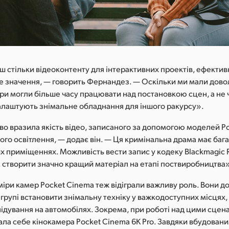
 стільки відеоконтенту для інтерактивних проектів, ефектив
е значення, — говорить Фернандез. — Оскільки ми мали довол
ри могли більше часу працювати над постановкою сцен, а не 
алаштують знімальне обладнання для іншого ракурсу».
о вразила якість відео, записаного за допомогою моделей P
ого освітлення, — додає він. — Ця кримінальна драма має бага
их приміщеннях. Можливість вести запис у кодеку Blackmagic
 створити значно кращий матеріал на етапі поствиробництва
міри камер Pocket Cinema теж відіграли важливу роль. Вони 
групі встановити знімальну техніку у важкодоступних місцях
ідування на автомобілях. Зокрема, при роботі над цими сце
ла себе кінокамера Pocket Cinema 6K Pro. Завдяки вбудован