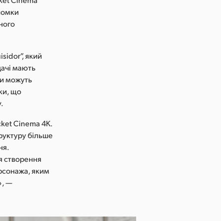
зйомки
ного
sidor”, який
дачі мають
ни можуть
ки, що
.
ket Cinema 4K.
труктуру більше
ня.
я створення
рсонажа, яким
», —