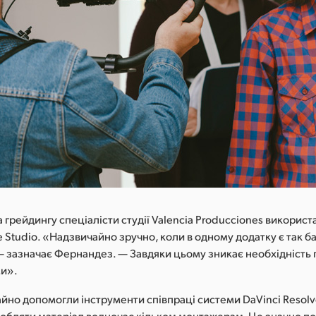
 грейдингу спеціалісти студії Valencia Producciones використ
e Studio. «Надзвичайно зручно, коли в одному додатку є так б
 — зазначає Фернандез. — Завдяки цьому зникає необхідніст
ми».
йно допомогли інструменти співпраці системи DaVinci Resolve
обляти матеріал водночас кільком монтажерам. Це значно п