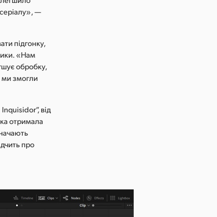
 серіалу», —
ати підгонку,
шики. «Нам
гшує обробку,
й ми змогли
nquisidor”, від
чка отримала
значають
ідчить про