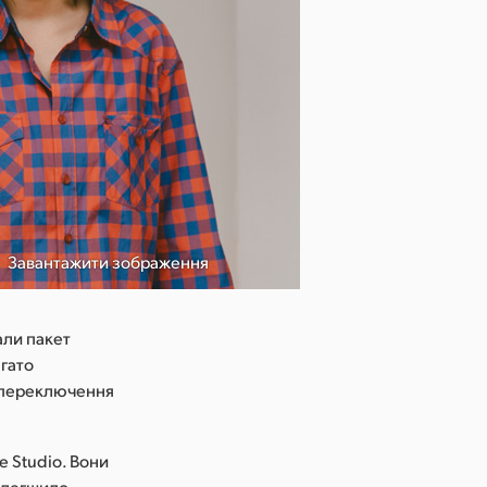
Завантажити зображення
али пакет
агато
ь переключення
 Studio. Вони
олегшило