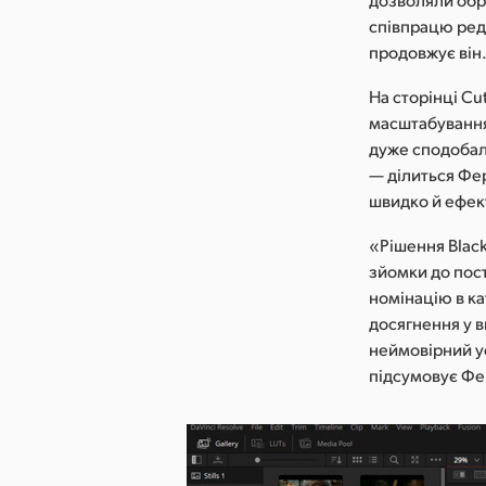
співпрацю реда
продовжує він
На сторінці Cu
масштабування
дуже сподобала
— ділиться Фе
швидко й ефек
«Рішення Blackm
зйомки до пос
номінацію в ка
досягнення у в
неймовірний ус
підсумовує Фе