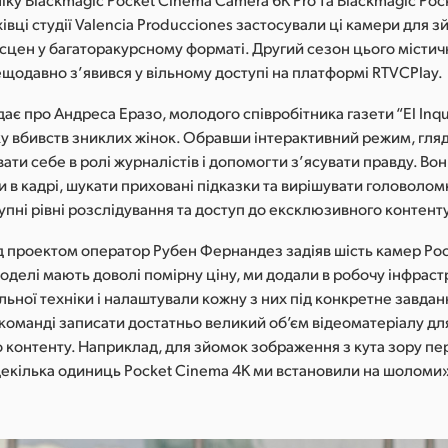
івці студії Valencia Producciones застосували ці камери для 
 сцен у багаторакурсному форматі. Другий сезон цього містич
щодавно з’явився у вільному доступі на платформі RTVCPlay.
ає про Андреса Еразо, молодого співробітника газети “El Inqui
ку вбивств зниклих жінок. Обравши інтерактивний режим, гля
ати себе в ролі журналістів і допомогти з’ясувати правду. Во
и в кадрі, шукати приховані підказки та вирішувати головолом
упні рівні розслідування та доступ до ексклюзивного контенту
д проектом оператор Рубен Фернандез задіяв шість камер Poc
оделі мають доволі помірну ціну, ми додали в робочу інфрас
ьної техніки і налаштували кожну з них під конкретне завдан
команді записати достатньо великий об’єм відеоматеріалу дл
о контенту. Наприклад, для зйомок зображення з кута зору пе
 декілька одиниць Pocket Cinema 4K ми встановили на шоломи