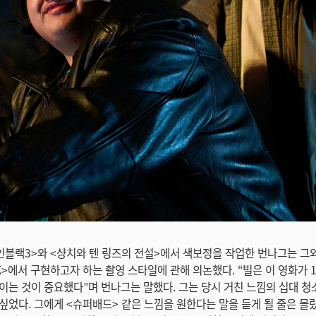
인블랙3>와 <샹치와 텐 링즈의 전설>에서 색보정을 작업한 번나그는 그
K>에서 구현하고자 하는 촬영 스타일에 관해 의논했다. “빌은 이 영화가 
이는 것이 중요했다”며 번나그는 말했다. 그는 당시 거친 느낌의 십대 청
싶었다. 그에게 <슈퍼배드> 같은 느낌을 원한다는 말을 듣게 될 줄은 몰