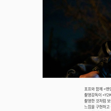
미지 다운로드
포프와 함께 <맨
촬영감독이 <Y2
촬영한 것처럼 보
느낌을 구현하고 