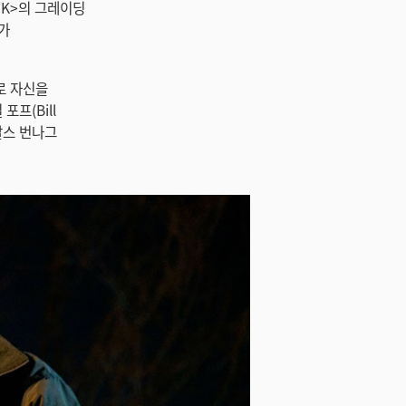
Y2K>의 그레이딩
어가
로 자신을
포프(Bill
 찰스 번나그