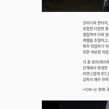
미지 다운로드
코미디와 판타지,
포함한 다양한 종
결합하여 더욱 일
레벨을 조절하고,
특히 작업하기 어
위한 색보정 작업
극 중 로라(레이체
단계에서 변경한 
자연스럽게 만드는 
감독이 매우 만족
<Y2K>는 현재 