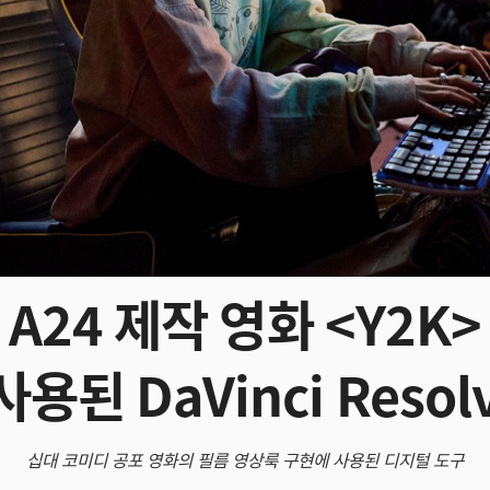
A24 제작 영화 <Y2K>
된 DaVinci Resolv
십대 코미디 공포 영화의 필름 영상룩 구현에 사용된 디지털 도구