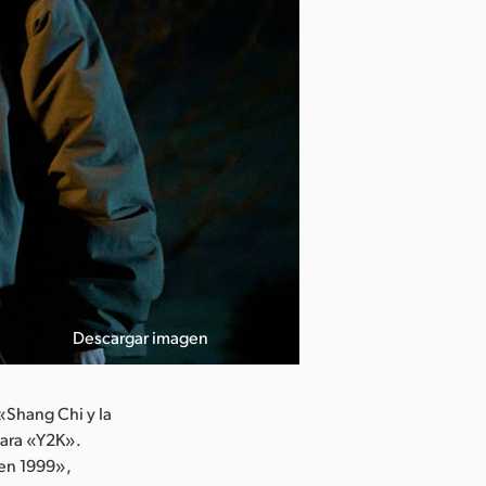
Descargar imagen
«Shang Chi y la
para «Y2K».
 en 1999»,