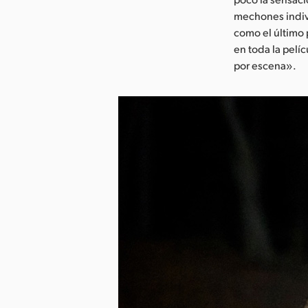
mechones indivi
como el último 
en toda la pelíc
por escena».