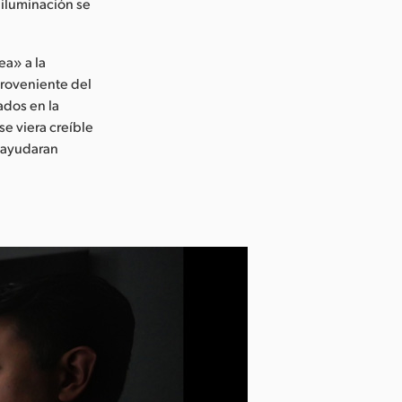
 iluminación se
ea» a la
proveniente del
ados en la
se viera creíble
e ayudaran