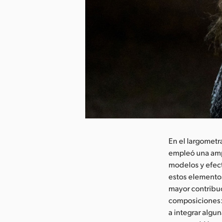
argar imagen
En el largometr
empleó una ampl
modelos y efec
estos elementos
mayor contribuc
composiciones: 
a integrar algu