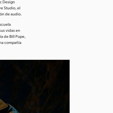
c Design
e Studio, el
ión de audio.
escuela
sus vidas en
a de Bill Pope,
 una compañía