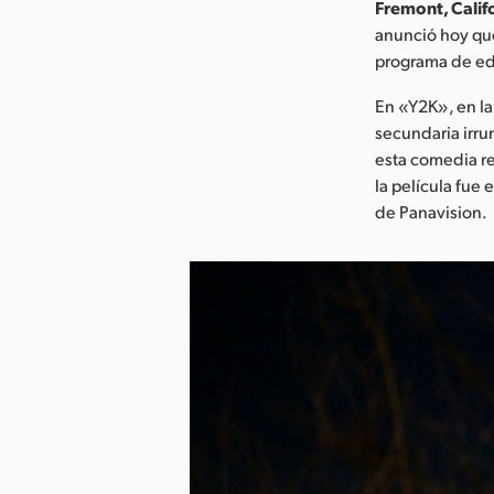
Fremont, Califo
anunció hoy que
programa de edi
En «Y2K», en la
secundaria irru
esta comedia re
la película fue
de Panavision.