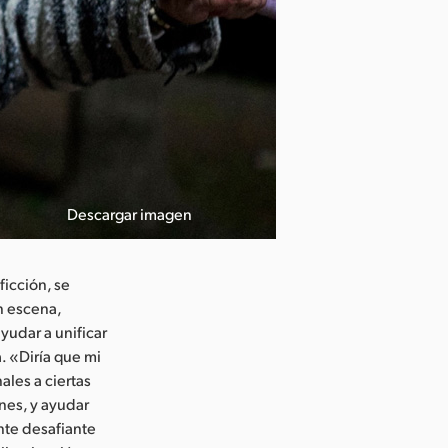
Descargar imagen
ficción, se
n escena,
udar a unificar
. «Diría que mi
ales a ciertas
ones, y ayudar
nte desafiante