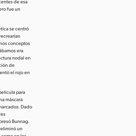
scentes de esa
ero fue un
ética se centró
recrearían
unos conceptos
dábamos era
uctura nodal en
ción de
ntó el rojo en
elícula para
una máscara
 marcados. Dado
des
xpresó Bunnag.
 eliminó un
, como en los