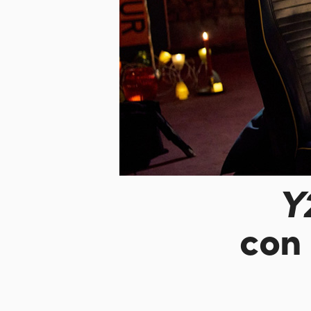
Y
con 