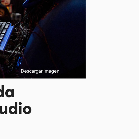
Descargar imagen
da
tudio