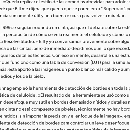
 «Quería replicar el estilo de las comedias atrevidas para adole
ré que Bill me dijera que quería que se pareciera a “ Superbad”, p
ncia sumamente útil y una buena excusa para volver a mirarla».
n 1999 se seguían rodando en cinta, así que el debate sobre la est
la percepción de cómo se veía realmente el celuloide y cómo lo 
ci Resolve Studio. «Bill y yo conversamos brevemente sobre alg
rca de las cintas, pero de inmediato decidimos que lo que recor
que los detalles técnicos. Con eso en mente, desarrollé una estr
 que funcionó como una tabla de conversión (LUT) para la simula
ás, esta aportó a las imágenes un punto blanco más cálido y aume
edios y los de la piel».
Bunnag empleó la herramienta de detección de bordes en toda la p
tética de celuloide. «El resultado de la herramienta se usó como 
un desenfoque muy sutil en bordes demasiado nítidos y detalles
 en cinta no está compuesto de pixeles, técnicamente no hay bor
nítidos, sin importar la precisión y el enfoque de la imagen», e
ienta de detección de bordes para controlar un leve desenfoque
ón digital que puede surgir en las partes más nítidas de la imagen