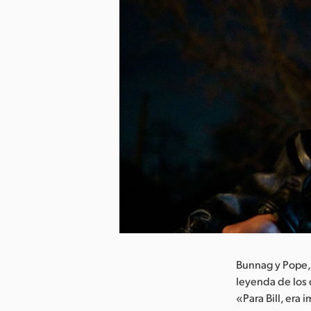
argar imagen
Bunnag y Pope,
leyenda de los 
«Para Bill, era