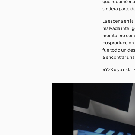
que requirió mu
sintiera parte d
La escena en la
malvada intelig
monitor no coin
posproducción. 
fue todo un des
a encontrar una
«Y2K» ya está e