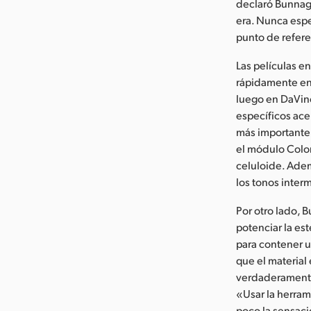
declaró Bunnag.
era. Nunca espe
punto de refere
Las películas e
rápidamente en 
luego en DaVin
específicos ace
más importante 
el módulo Color
celuloide. Adem
los tonos interm
Por otro lado, 
potenciar la es
para contener 
que el material
verdaderamente 
«Usar la herram
poco la sensaci