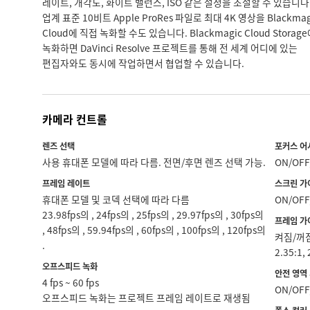
레이트, 개각도, 화이트 밸런스, ISO 같은 설정을 조절할 수 있습니다
업계 표준 10비트 Apple ProRes 파일로 최대 4K 영상을 Blackmag
Cloud에 직접 녹화할 수도 있습니다. Blackmagic Cloud Storag
녹화하면 DaVinci Resolve 프로젝트를 통해 전 세계 어디에 있는
편집자와도 동시에 작업하면서 협업할 수 있습니다.
카메라 컨트롤
렌즈 선택
포커스 어
사용 휴대폰 모델에 따라 다름. 전면/후면 렌즈 선택 가능.
ON/OFF
프레임 레이트
스크린 가
휴대폰 모델 및 코덱 선택에 따라 다름
ON/OF
23.98fps의 , 24fps의 , 25fps의 , 29.97fps의 , 30fps의
프레임 가
, 48fps의 , 59.94fps의 , 60fps의 , 100fps의 , 120fps의
켜짐/꺼짐, 
.
2.35:1,
오프스피드 녹화
안전 영역
4 fps ~ 60 fps
ON/OFF
오프스피드 녹화는 프로젝트 프레임 레이트로 재생됨