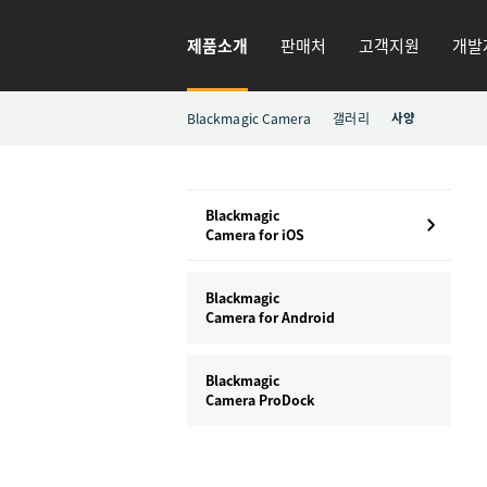
제품소개
판매처
고객지원
개발
Blackmagic Camera
갤러리
사양
Blackmagic
Camera for iOS
Blackmagic
Camera for Android
Blackmagic
Camera ProDock