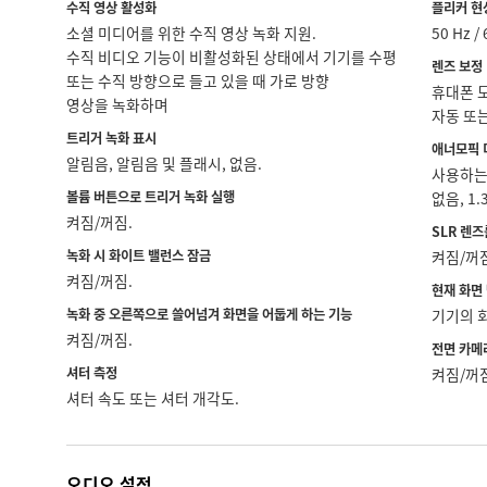
수직 영상 활성화
플리커 현
소셜 미디어를 위한 수직 영상 녹화 지원.
50 Hz / 
수직 비디오 기능이 비활성화된 상태에서 기기를 수평
렌즈 보정
또는 수직 방향으로 들고 있을 때 가로 방향
휴대폰 
영상을 녹화하며
자동 또는
트리거 녹화 표시
애너모픽 
알림음, 알림음 및 플래시, 없음.
사용하는
볼륨 버튼으로 트리거 녹화 실행
없음, 1.3
켜짐/꺼짐.
SLR 렌
녹화 시 화이트 밸런스 잠금
켜짐/꺼
켜짐/꺼짐.
현재 화면
녹화 중 오른쪽으로 쓸어넘겨 화면을 어둡게 하는 기능
기기의 
켜짐/꺼짐.
전면 카메
셔터 측정
켜짐/꺼
셔터 속도 또는 셔터 개각도.
오디오 설정