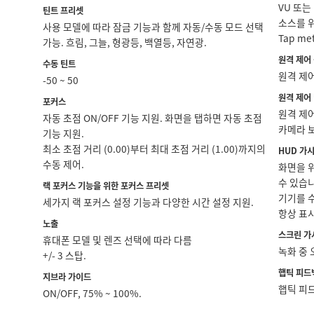
VU 또는
틴트 프리셋
소스를 위
사용 모델에 따라 잠금 기능과 함께 자동/수동 모드 선택
Tap mete
가능. 흐림, 그늘, 형광등, 백열등, 자연광.
원격 제어
수동 틴트
원격 제어
-50 ~ 50
원격 제어
포커스
원격 제
자동 초점 ON/OFF 기능 지원. 화면을 탭하면 자동 초점
카메라 
기능 지원.
최소 초점 거리 (0.00)부터 최대 초점 거리 (1.00)까지의
HUD 가
수동 제어.
화면을 
수 있습
랙 포커스 기능을 위한 포커스 프리셋
기기를 
세가지 랙 포커스 설정 기능과 다양한 시간 설정 지원.
항상 표
노출
스크린 가
휴대폰 모델 및 렌즈 선택에 따라 다름
녹화 중
+/- 3 스탑.
햅틱 피드
지브라 가이드
햅틱 피
ON/OFF, 75% ~ 100%.