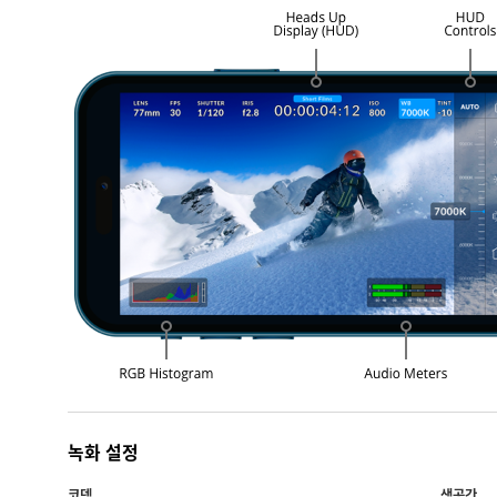
녹화 설정
코덱
색공간