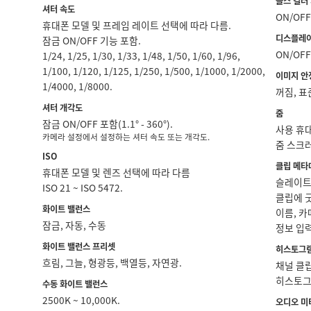
폴스 컬러
셔터 속도
ON/OFF
휴대폰 모델 및 프레임 레이트 선택에 따라 다름.
디스플레이
잠금 ON/OFF 기능 포함.
ON/OFF
1/24, 1/25, 1/30, 1/33, 1/48, 1/50, 1/60, 1/96,
1/100, 1/120, 1/125, 1/250, 1/500, 1/1000, 1/2000,
이미지 안
1/4000, 1/8000.
꺼짐, 표
셔터 개각도
줌
잠금 ON/OFF 포함(1.1° ‑ 360°).
사용 휴대
카메라 설정에서 설정하는 셔터 속도 또는 개각도.
줌 스크러
ISO
클립 메타
휴대폰 모델 및 렌즈 선택에 따라 다름
슬레이트명
ISO 21 ~ ISO 5472.
클립에 굿
화이트 밸런스
이름, 카
잠금, 자동, 수동
정보 입력
화이트 밸런스 프리셋
히스토그
흐림, 그늘, 형광등, 백열등, 자연광.
채널 클립
히스토그
수동 화이트 밸런스
2500K ~ 10,000K.
오디오 미