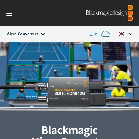
Micro Converters
로그인
Micro Converters
Argentina
Australia
사양
Austria
Brazil
Canada
China
Blackmagic
Denmark