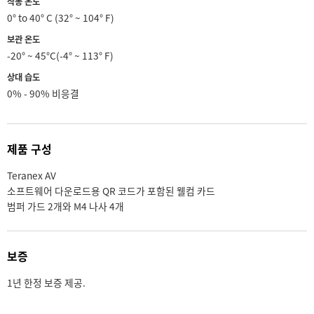
작동 온도
0° to 40° C (32° ~ 104° F)
보관 온도
-20° ~ 45°C(-4° ~ 113° F)
상대 습도
0% - 90% 비응결
제품 구성
Teranex AV
소프트웨어 다운로드용 QR 코드가 포함된 웰컴 카드
범퍼 가드 2개와 M4 나사 4개
보증
1년 한정 보증 제공.