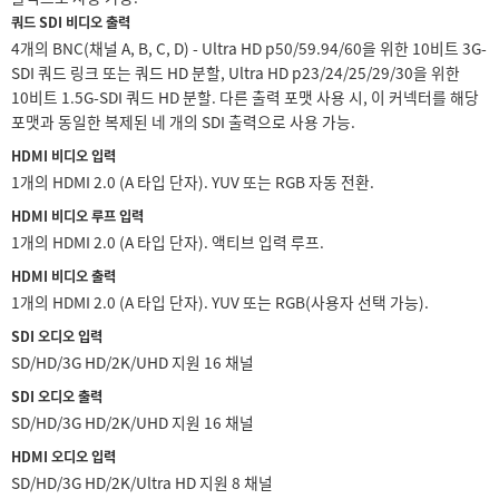
쿼드 SDI 비디오 출력
UAE
4개의 BNC(채널 A, B, C, D) - Ultra HD p50/59.94/60을 위한 10비트 3G-
SDI 쿼드 링크 또는 쿼드 HD 분할, Ultra HD p23/24/25/29/30을 위한
Ukraine
10비트 1.5G-SDI 쿼드 HD 분할. 다른 출력 포맷 사용 시, 이 커넥터를 해당
포맷과 동일한 복제된 네 개의 SDI 출력으로 사용 가능.
United Kingdom
HDMI 비디오 입력
United States
1개의 HDMI 2.0 (A 타입 단자). YUV 또는 RGB 자동 전환.
HDMI 비디오 루프 입력
1개의 HDMI 2.0 (A 타입 단자). 액티브 입력 루프.
HDMI 비디오 출력
1개의 HDMI 2.0 (A 타입 단자). YUV 또는 RGB(사용자 선택 가능).
SDI 오디오 입력
SD/HD/3G HD/2K/UHD 지원 16 채널
SDI 오디오 출력
SD/HD/3G HD/2K/UHD 지원 16 채널
HDMI 오디오 입력
SD/HD/3G HD/2K/Ultra HD 지원 8 채널