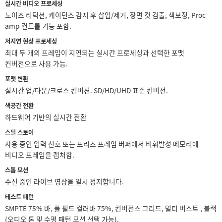
실시간 비디오 프로세싱
노이즈 리덕션, 케이던스 감지 후 삽입/제거, 장면 컷 검출, 색보정, Proc
amp 컨트롤 기능 포함.
저지연 현상 프로세싱
최대 두 개의 프레임이 지연되는 실시간 프로세싱과 선택한 포맷
컨버전으로 사용 가능.
포맷 변환
실시간 업/다운/크로스 컨버젼. SD/HD/UHD 표준 컨버전.
색공간 전환
하드웨어 기반의 실시간 전환
스틸 스토어
사용 중인 입력 신호 또는 프리즈 프레임 버퍼에서 비휘발성 메모리에
비디오 프레임을 캡처함.
스톱 모션
수신 중인 라이브 영상을 일시 정지합니다.
테스트 패턴
SMPTE 75% 바, 풀 필드 컬러바 75%, 컨버전스 그리드, 멀티 버스트 , 블랙
(오디오 톤 및 수평 패턴 모션 선택 가능).