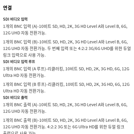
Netherlands
연결
New Zealand
SDI 비디오 입력
1개의 BNC 입력 (A)-10비트 SD, HD, 2K, 3G HD Level A와 Level B, 6G,
Norway
12G UHD 자동 전환가능.
Poland
1개의 BNC 입력 (B)-10비트 SD, HD, 2K, 3G HD Level A와 Level B, 6G,
12G UHD 자동 전환가능. 두 번째 입력 또는 4:2:2 3G/6G UHD를 위한 듀얼
Portugal
링크 입력으로 사용 가능.
SDI 비디오 입력 루프
Singapore
1개의 BNC 입력 (A 루프)-리클러킹, 10비트 SD, HD, 2K, 3G HD, 6G, 12G
Ultra HD 자동 전환가능.
South Africa
1개의 BNC 입력 (B 루프)-리클러킹, 10비트 SD, HD, 2K, 3G HD, 6G, 12G
Ultra HD 자동 전환가능.
Spain
SDI 비디오 출력
Sweden
1개의 BNC 출력 (A)-10비트 SD, HD, 2K, 3G HD Level A와 Level B, 6G,
12G UHD 자동 전환가능.
Chinese Taipei
1개의 BNC 출력 (B)-10비트 SD, HD, 2K, 3G HD Level A와 Level B, 6G,
12G UHD 자동 전환가능. 4:2:2 3G 또는 6G Ultra HD를 위한 듀얼 링크
Turkey
출력으로 사용 가능.