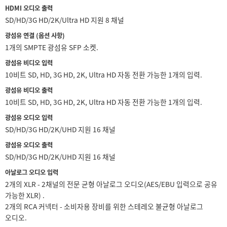
HDMI 오디오 출력
SD/HD/3G HD/2K/Ultra HD 지원 8 채널
광섬유 연결 (옵션 사항)
1개의 SMPTE 광섬유 SFP 소켓.
광섬유 비디오 입력
10비트 SD, HD, 3G HD, 2K, Ultra HD 자동 전환 가능한 1개의 입력.
광섬유 비디오 출력
10비트 SD, HD, 3G HD, 2K, Ultra HD 자동 전환 가능한 1개의 입력.
광섬유 오디오 입력
SD/HD/3G HD/2K/UHD 지원 16 채널
광섬유 오디오 출력
SD/HD/3G HD/2K/UHD 지원 16 채널
아날로그 오디오 입력
2개의 XLR - 2채널의 전문 균형 아날로그 오디오(AES/EBU 입력으로 공유
가능한 XLR) .
2개의 RCA 커넥터 - 소비자용 장비를 위한 스테레오 불균형 아날로그
오디오.