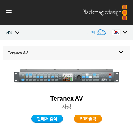
사양
로그인
Teranex Standards Converters
Argentina
Teranex AV
Australia
워크플로
Austria
컨버전
Brazil
디자인
Teranex AV
Canada
사양
기술
China
판매처 검색
PDF 출력
Denmark
사양