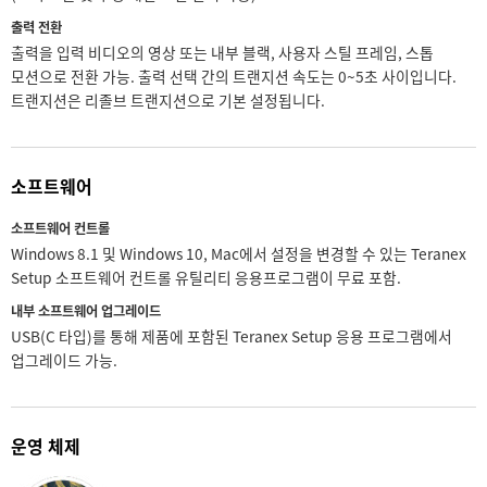
출력 전환
출력을 입력 비디오의 영상 또는 내부 블랙, 사용자 스틸 프레임, 스톱
모션으로 전환 가능. 출력 선택 간의 트랜지션 속도는 0~5초 사이입니다.
트랜지션은 리졸브 트랜지션으로 기본 설정됩니다.
소프트웨어
소프트웨어 컨트롤
Windows 8.1 및 Windows 10, Mac에서 설정을 변경할 수 있는 Teranex
Setup 소프트웨어 컨트롤 유틸리티 응용프로그램이 무료 포함.
내부 소프트웨어 업그레이드
USB(C 타입)를 통해 제품에 포함된 Teranex Setup 응용 프로그램에서
업그레이드 가능.
운영 체제