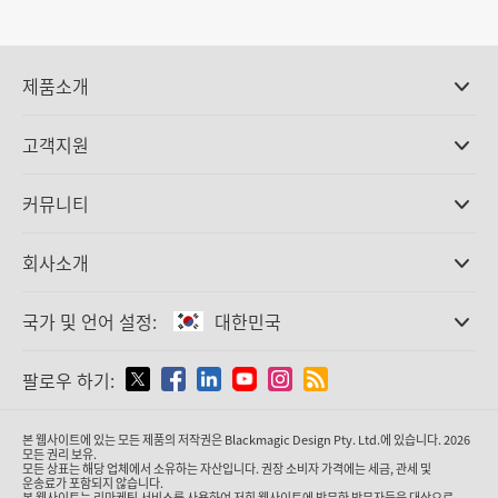
제품소개
전문가용 카메라
고객지원
DaVinci Resolve와 Fusion 소프트웨어
ATEM 제작 스위처
판매처
커뮤니티
Ultimatte
고객지원 센터
디스크 레코더
문의하기
Splice Community
회사소개
캡쳐 및 재생
Cintel 필름 스캐닝
사무실
표준 변환
국가 및 언어 설정:
대한민국
회사 소개
방송용 컨버터
제휴 업체
모니터링
국가 및 언어를 설정하세요
팔로우 하기:
미디어
네트워크 스토리지
MultiView
Argentina
본 웹사이트에 있는 모든 제품의 저작권은 Blackmagic Design Pty. Ltd.에 있습니다. 2026
라우팅 및 분배
모든 권리 보유.
모든 상표는 해당 업체에서 소유하는 자산입니다. 권장 소비자 가격에는 세금, 관세 및
스트리밍·인코딩
Australia
운송료가 포함되지 않습니다.
본 웹사이트는 리마케팅 서비스를 사용하여 저희 웹사이트에 방문한 방문자들을 대상으로