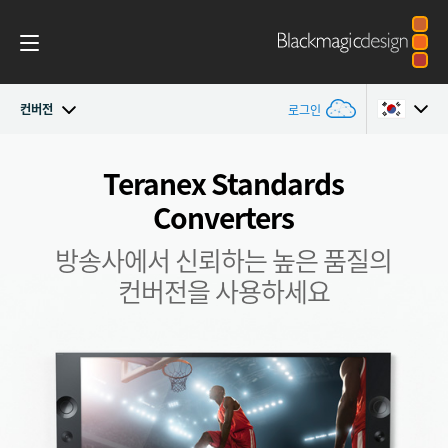
컨버전
로그인
Teranex Standards Converters
Argentina
Teranex Standards
Converters
Australia
워크플로
방송사에서 신뢰하는 높은 품질의
Austria
컨버전
컨버전을 사용하세요
Brazil
디자인
Canada
기술
China
사양
Denmark