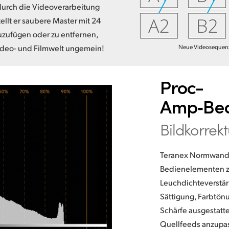
durch die Videoverarbeitung
tellt er saubere Master mit 24
zuzufügen oder zu entfernen,
ideo- und Filmwelt ungemein!
Neue Videosequenz
Proc-
Amp‑Bed
Bildkorrekt
Teranex Normwandl
Bedienelementen z
Leuchdichteverstä
Sättigung, Farbtön
Schärfe ausgestatte
Quellfeeds anzupa