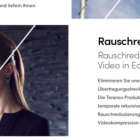
nd liefern Ihnen
Rauschr
Rauschred
Video in Ec
Eliminieren Sie u
Übertragungsstrec
Die Teranex Produkt
temporale rekursiv
Rauschreduzierung 
Videokompression b