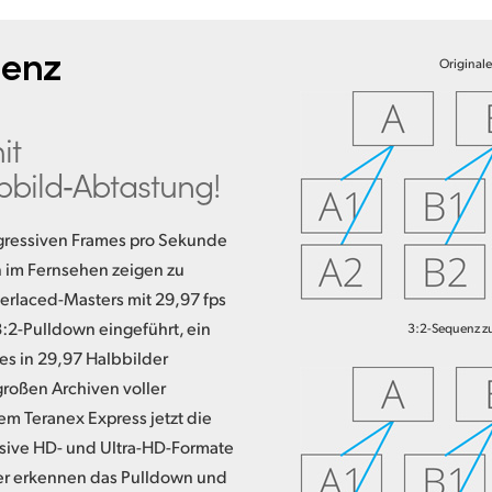
denz
Original
it
bbild‑Abtastung!
rogressiven Frames pro Sekunde
n im Fernsehen zeigen zu
erlaced-Masters mit 29,97 fps
:2-Pulldown eingeführt, ein
3:2-Sequenz zu
es in 29,97 Halbbilder
roßen Archiven voller
m Teranex Express jetzt die
ssive HD- und Ultra-HD-Formate
r erkennen das Pulldown und