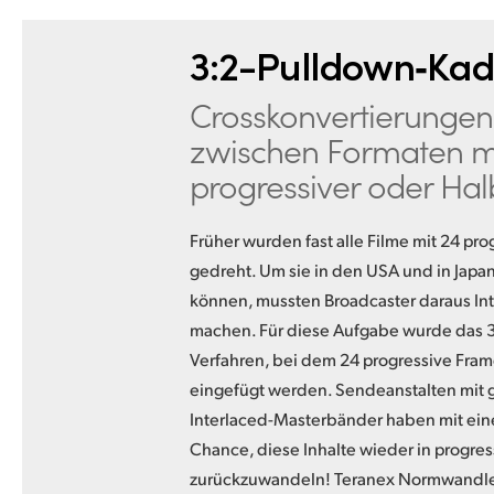
3:2-Pulldown‑Ka
Crosskonvertierungen
zwischen Formaten m
progressiver oder Hal
Früher wurden fast alle Filme mit 24 p
gedreht. Um sie in den USA und in Japa
können, mussten Broadcaster daraus Int
machen. Für diese Aufgabe wurde das 3
Verfahren, bei dem 24 progressive Fram
eingefügt werden. Sendeanstalten mit g
Interlaced-Masterbänder haben mit eine
Chance, diese Inhalte wieder in progre
zurückzuwandeln! Teranex Normwandle