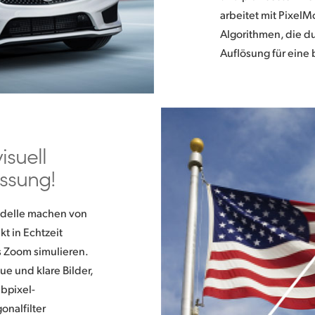
arbeitet mit PixelM
Algorithmen, die d
Auflösung für eine 
isuell
ssung!
odelle machen von
t in Echtzeit
es Zoom simulieren.
ue und klare Bilder,
ubpixel-
onalfilter