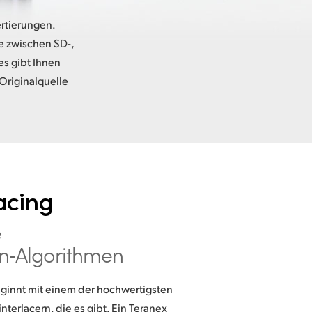
rtierungen.
ie zwischen SD-,
es gibt Ihnen
Originalquelle
acing
e
on‑Algorithmen
eginnt mit einem der hochwertigsten
nterlacern, die es gibt. Ein Teranex