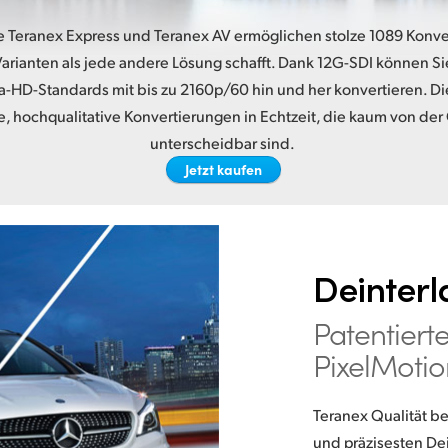
e Teranex Express und Teranex AV ermöglichen stolze 1089 Konve
arianten als jede andere Lösung schafft. Dank 12G-SDI können S
a-HD-Standards mit bis zu 2160p/60 hin und her konvertieren. Di
 hochqualitative Konvertierungen in Echtzeit, die kaum von der 
unterscheidbar sind.
Jetzt kaufen
Deinterl
Patentiert
PixelMoti
Teranex Qualität b
und präzisesten Dei