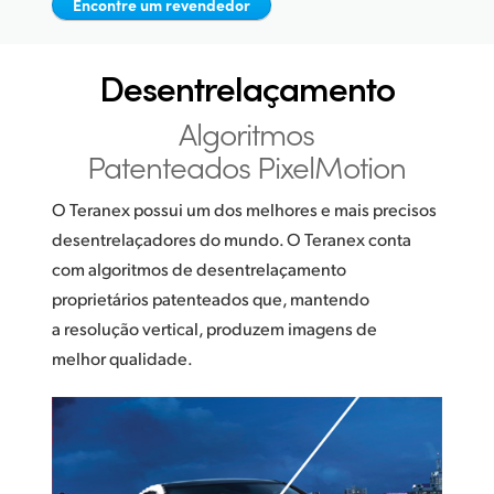
Netherlands
Encontre um revendedor
New Zealand
Desentrelaçamento
Norway
Algoritmos
Poland
Patenteados PixelMotion
Portugal
O Teranex possui um dos melhores e mais precisos
desentrelaçadores do mundo. O Teranex conta
Singapore
com algoritmos de desentrelaçamento
South Africa
proprietários patenteados que, mantendo
a resolução vertical, produzem imagens de
Spain
melhor qualidade.
Sweden
Chinese Taipei
Turkey