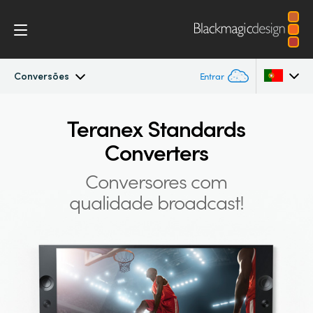
Conversões
Entrar
Teranex Standards Converters
Argentina
Teranex Standards
Converters
Australia
Workflow
Conversores com
Austria
Conversões
qualidade broadcast!
Brazil
Design
Canada
Tecnologia
China
Denmark
Especificações