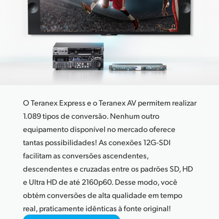
Finland
France
Germany
Hong Kong SAR, China
India
O Teranex Express e o Teranex AV permitem realizar
Italy
1.089 tipos de conversão. Nenhum outro
equipamento disponível no mercado oferece
Japan
tantas possibilidades! As conexões 12G-SDI
facilitam as conversões ascendentes,
Korea
descendentes e cruzadas entre os padrões SD, HD
Mexico
e Ultra HD de até 2160p60. Desse modo, você
obtém conversões de alta qualidade em tempo
Malaysia
real, praticamente idênticas à fonte original!