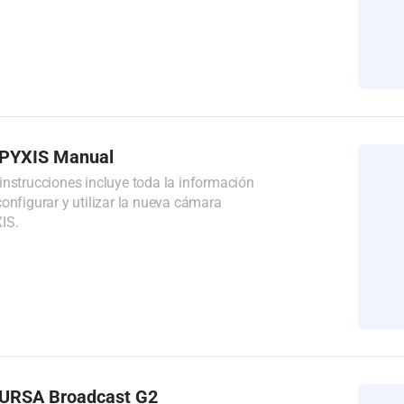
 PYXIS Manual
instrucciones incluye toda la información
onfigurar y utilizar la nueva cámara
IS.
 URSA Broadcast G2