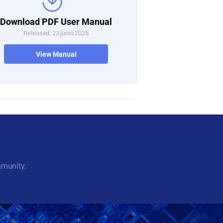
Download PDF User Manual
Released: 23 junio 2025
View Manual
mmunity.