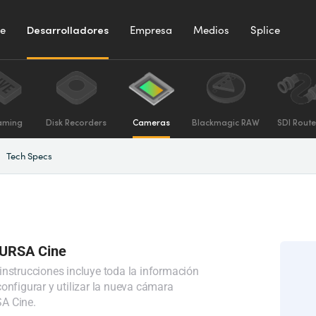
te
Desarrolladores
Empresa
Medios
Splice
aming
Disk Recorders
Cameras
Blackmagic RAW
SDI Route
Tech Specs
 URSA Cine
instrucciones incluye toda la información
onfigurar y utilizar la nueva cámara
A Cine.