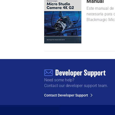
Manual
Este manual de 
necesaria para c
Blackmagic Mic
Developer Support
Need some help?
Contact our developer support team.
Contact Developer Support