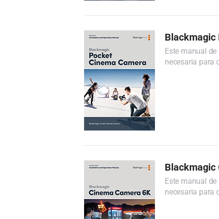
Blackmagic
Este manual de 
necesaria para c
Blackmagic
Este manual de 
necesaria para c