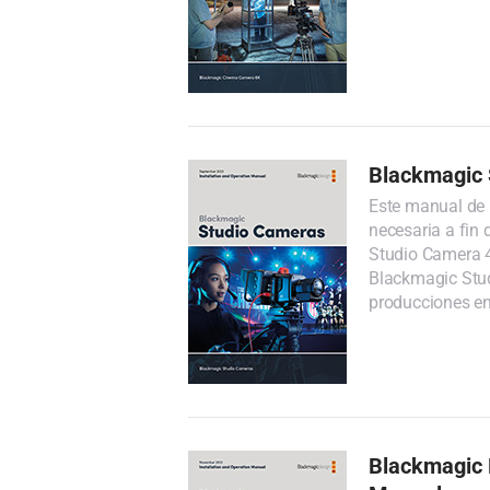
Blackmagic 
Este manual de 
necesaria a fin
Studio Camera 4
Blackmagic Stud
producciones en
Blackmagic 