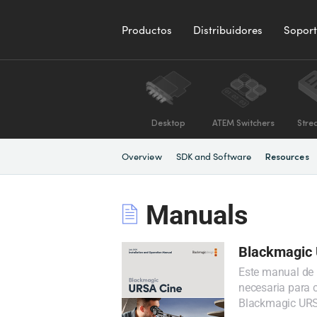
Productos
Distribuidores
Sopor
Desktop
ATEM Switchers
Stre
Overview
SDK and Software
Resources
Manuals
Blackmagic
Este manual de 
necesaria para c
Blackmagic URS