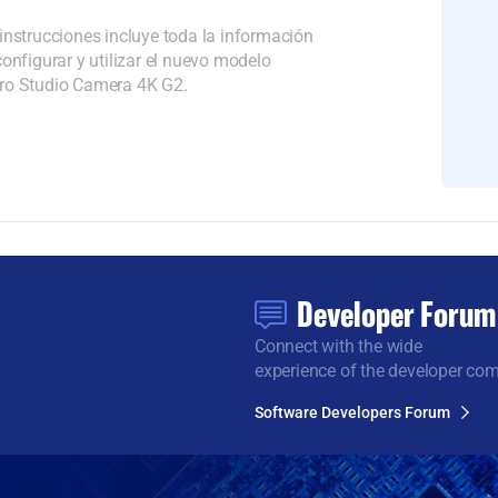
instrucciones incluye toda la información
onfigurar y utilizar el nuevo modelo
ro Studio Camera 4K G2.
Developer Forum
Connect with the wide
experience of the developer co
Software Developers Forum