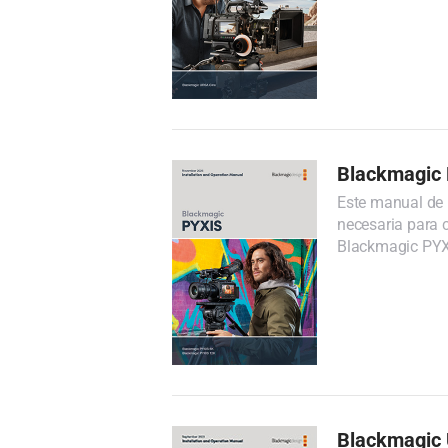
Blackmagic
Este manual de 
necesaria para c
Blackmagic PYX
Blackmagic