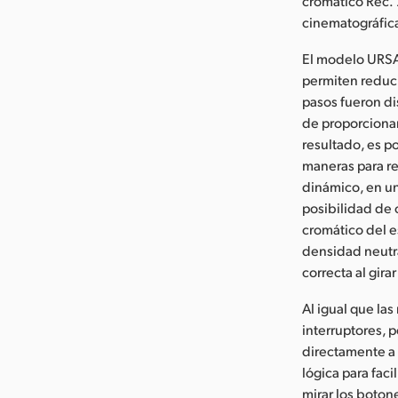
cromático Rec.
cinematográfica
El modelo URSA 
permiten reducir
pasos fueron di
de proporcionar
resultado, es p
maneras para r
dinámico, en un
posibilidad de 
cromático del e
densidad neutr
correcta al girar
Al igual que la
interruptores, p
directamente a 
lógica para fac
mirar los boton