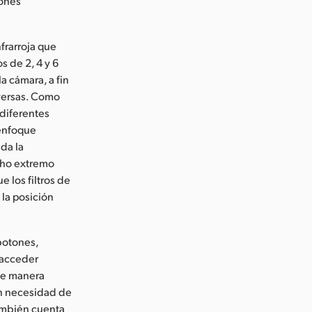
ones
frarroja que
s de 2, 4 y 6
a cámara, a fin
dversas. Como
 diferentes
senfoque
nda la
cho extremo
 los filtros de
la posición
botones,
n acceder
 de manera
sin necesidad de
también cuenta