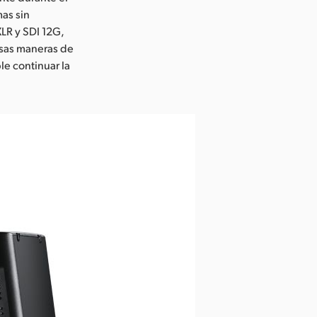
mas sin
LR y SDI 12G,
rsas maneras de
le continuar la