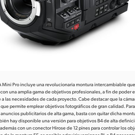
 Mini Pro incluye una revolucionaria montura intercambiable que
con una amplia gama de objetivos profesionales, a fin de poder 
 a las necesidades de cada proyecto. Cabe destacar que la cáma
que permite emplear objetivos fotográficos de gran calidad. Para
 anuncios publicitarios de alta gama, basta con quitar dicha montur
bién hay disponible una versión para objetivos B4 de alta definici
demás con un conector Hirose de 12 pines para controlar los obj
e de la montura EF, es posible adquirir versiones PL o B4 por sep