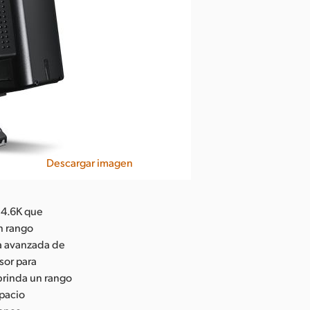
Descargar imagen
 4.6K que
n rango
ía avanzada de
sor para
 brinda un rango
spacio