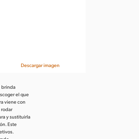
Descargar imagen
 brinda
escoger el que
ra viene con
 rodar
a y sustituirla
ón. Este
etivos.
arado.