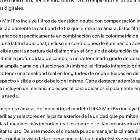
 709 como con la recomendación BT.2020 empleada en producci
s digitales.
Mini Pro incluye filtros de densidad neutra con compensación in
 rápidamente la cantidad de luz que entra a la cámara. Estos filtro
señados específicamente en combinación con la colorimetría de l
 una latitud adicional, incluso en condiciones de iluminación a
osible usar la apertura del diafragma y el ángulo de obturación de
educir la profundidad de campo, o un determinado grado de de
a amplia gama de situaciones. Asimismo, el filtrado infrarrojo bri
obtener una tonalidad real en longitudes de onda situadas en di
spectro visible o por debajo del mismo. Cabe destacar además que
a incluyen un mecanismo especial para ubicarlos rápidamente en 
 la rueda.
s mejores cámaras del mercado, el modelo URSA Mini Pro incluye 
erillas y selectores en la parte exterior de la unidad que permite
las funciones más importantes. Los controles están organizados
ilitar su uso. De este modo, el cineasta puede manejar la cámara 
es o quitar la vista de la escena que está grabando. Esta versión 