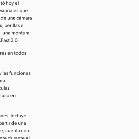
tó hoy el
esionales que
s de una cámara
, perillas e
a, una montura
CFast 2.0.
res en todos
y las funciones
ara
culas
cluso en
ones. Incluye
artir de una
te, cuenta con
ante durante el