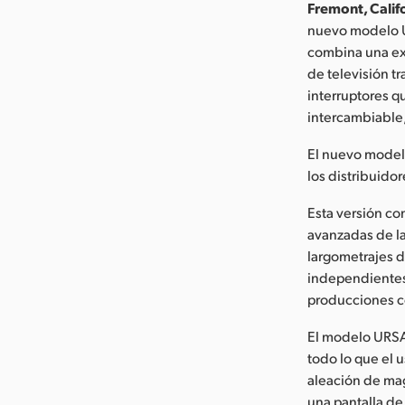
Fremont, Califo
nuevo modelo UR
combina una exc
de televisión t
interruptores q
intercambiable,
El nuevo modelo
los distribuido
Esta versión co
avanzadas de las
largometrajes d
independientes 
producciones c
El modelo URSA 
todo lo que el 
aleación de mag
una pantalla de