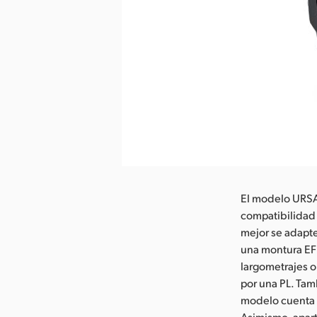
argar imagen
El modelo URSA
compatibilidad 
mejor se adapte
una montura EF 
largometrajes o
por una PL. Tam
modelo cuenta a
Asimismo, apart