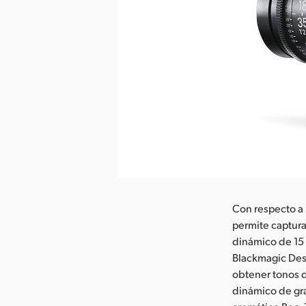
argar imagen
Con respecto a 
permite captura
dinámico de 15
Blackmagic Desi
obtener tonos d
dinámico de gra