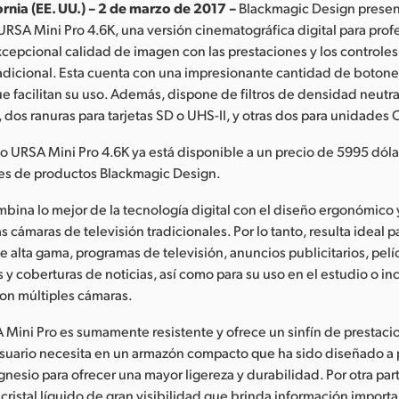
rnia (EE. UU.) – 2 de marzo de 2017 –
Blackmagic Design presen
SA Mini Pro 4.6K, una versión cinematográfica digital para prof
epcional calidad de imagen con las prestaciones y los controle
radicional. Esta cuenta con una impresionante cantidad de botones
ue facilitan su uso. Además, dispone de filtros de densidad neutr
 dos ranuras para tarjetas SD o UHS-II, y otras dos para unidades 
 URSA Mini Pro 4.6K ya está disponible a un precio de 5995 dóla
res de productos Blackmagic Design.
mbina lo mejor de la tecnología digital con el diseño ergonómico 
 cámaras de televisión tradicionales. Por lo tanto, resulta ideal p
e alta gama, programas de televisión, anuncios publicitarios, pelí
y coberturas de noticias, así como para su uso en el estudio o in
on múltiples cámaras.
Mini Pro es sumamente resistente y ofrece un sinfín de prestaci
usuario necesita en un armazón compacto que ha sido diseñado a p
nesio para ofrecer una mayor ligereza y durabilidad. Por otra par
 cristal líquido de gran visibilidad que brinda información import