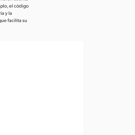
plo, el código
ía y la
ue facilita su