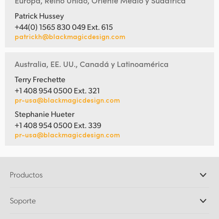
Europa, Reino Unido, Oriente Medio y Sudáfrica
Patrick Hussey
+44(0) 1565 830 049 Ext. 615
patrickh@blackmagicdesign.com
Australia, EE. UU., Canadá y Latinoamérica
Terry Frechette
+1 408 954 0500 Ext. 321
pr-usa@blackmagicdesign.com
Stephanie Hueter
+1 408 954 0500 Ext. 339
pr-usa@blackmagicdesign.com
Productos
Cámaras profesionales
Soporte
DaVinci Resolve y Fusion
Mezcladores ATEM
Distribuidores