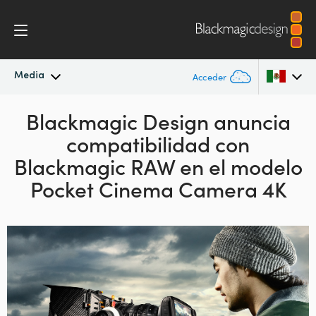
Media
Acceder
Novedades
Blackmagic Design anuncia
Argentina
compatibilidad
con
Australia
Archivo
Blackmagic RAW en el modelo
Austria
Pocket Cinema Camera 4K
Imágenes
Brazil
Canada
China
Denmark