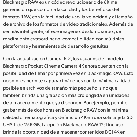
Netherlands
Blackmagic RAW es un códec revolucionario de última
generación que combina la calidad y los beneficios del
New Zealand
formato RAW, con la facilidad de uso, la velocidad y el tamaño
de archivo de los formatos de video tradicionales. Además de
Norway
ser más inteligente, ofrece imágenes deslumbrantes, un
rendimiento extraordinario, compatibilidad con múltiples
Poland
plataformas y herramientas de desarrollo gratuitas.
Portugal
Con la actualización Camera 6.2, los usuarios del modelo
Blackmagic Pocket Cinema Camera 4K ahora cuentan con la
Singapore
posibilidad de filmar por primera vez en Blackmagic RAW. Esto
South Africa
no solo les permite capturar imágenes con la máxima calidad
posible en archivos de tamaño más pequeño, sino que
España
también brinda una grabación más prolongada en unidades
de almacenamiento que ya disponen. Por ejemplo, permite
Sweden
grabar más de dos horas en Blackmagic RAW con la máxima
calidad cinematográfica y definición 4K en una sola tarjeta SD
Chinese Taipei
UHS-II de 256 GB. La opción Blackmagic RAW 12:1 incluso
brinda la oportunidad de almacenar contenidos DCI 4K en
Turkey