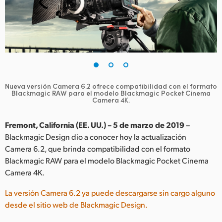
Finland
France
Germany
Hong Kong SAR, China
Nueva versión Camera 6.2 ofrece compatibilidad con el formato
Blackmagic RAW para el modelo Blackmagic Pocket Cinema
India
Camera 4K.
Italy
Fremont, California (EE. UU.) – 5 de marzo de 2019
–
Blackmagic Design dio a conocer hoy la actualización
Japan
Camera 6.2, que brinda compatibilidad con el formato
Korea
Blackmagic RAW para el modelo Blackmagic Pocket Cinema
Camera 4K.
Mexico
La versión Camera 6.2 ya puede descargarse sin cargo alguno
Malaysia
desde el sitio web de Blackmagic Design.