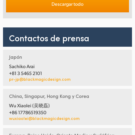
Descargar todo
Contactos de prensa
Japón
Sachiko Arai
+81 3 5465 2101
pr-jp@blackmagicdesign.com
China, Singapur, Hong Kong y Corea
Wu Xiaolei (吴晓磊)
+86 17786519350
wuxiaolei@blackmagicdesign.com