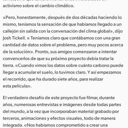
Netherlands
activismo sobre el cambio climático.
New Zealand
«Pero, honestamente, después de dos décadas haciendo lo
mismo, teníamos la sensación de que habíamos llegado a un
Norway
callejón sin salida con la conversación del clima global», dijo
Poland
Josh Tickell. « Teníamos claro que contábamos con una gran
cantidad de datos sobre el problema, pero muy pocos acerca
Portugal
de la solución». Pronto, sus amigos comenzaron a intentar
convencerlos de que su próximo proyecto debía tratar la
Singapore
tierra. «Cuando vimos los datos sobre cuánto carbono puede
llegar a acumular el suelo, lo tuvimos claro. Y así empezamos
South Africa
el recorrido, que ha durado siete años, para realizar
esta película».
España
El verdadero desafío de este proyecto fue filmar, durante
Sweden
años, numerosas entrevistas e imágenes desde todas partes
del mundo, a la vez que incorporaban material grabado por
Chinese Taipei
terceros, animaciones y efectos visuales, todo de manera
Turkey
integrada. «Nos habíamos comprometido a crear una