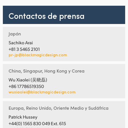
Contactos de prensa
Japón
Sachiko Arai
+81 3 5465 2101
pr-jp@blackmagicdesign.com
China, Singapur, Hong Kong y Corea
Wu Xiaolei (吴晓磊)
+86 17786519350
wuxiaolei@blackmagicdesign.com
Europa, Reino Unido, Oriente Medio y Sudáfrica
Patrick Hussey
+44(0) 1565 830 049 Ext. 615