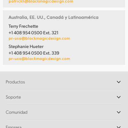
patrickh@blackmagicdesign.com
Australia, EE. UU., Canadá y Latinoamérica
Terry Frechette
+1 408 954 0500 Ext. 321
pr-usa@blackmagicdesign.com
Stephanie Hueter
+1 408 954 0500 Ext. 339
pr-usa@blackmagicdesign.com
Productos
Cámaras profesionales
Soporte
DaVinci Resolve y Fusion
Mezcladores ATEM
Distribuidores
Comunidad
Ultimatte
Centro de soporte técnico
Grabadores digitales
Contáctanos
Comunidad Splice
Empresa
Captura y reproducción