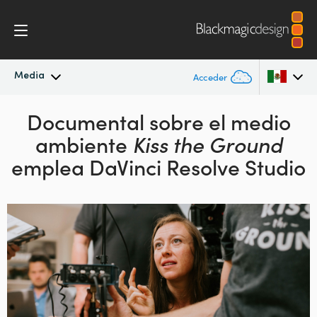
Media
Acceder
Novedades
Documental sobre el medio
Argentina
ambiente
Kiss the Ground
Australia
Archivo
emplea DaVinci Resolve Studio
Austria
Imágenes
Brazil
Canada
China
Denmark