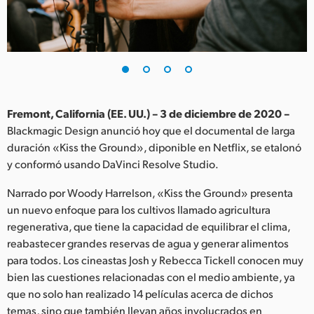
Finland
France
Germany
Hong Kong SAR, China
Fremont, California (EE. UU.) – 3 de diciembre de 2020 –
Blackmagic Design anunció hoy que el documental de larga
India
duración «Kiss the Ground», diponible en Netflix, se etalonó
y conformó usando DaVinci Resolve Studio.
Italy
Narrado por Woody Harrelson, «Kiss the Ground» presenta
Japan
un nuevo enfoque para los cultivos llamado agricultura
Korea
regenerativa, que tiene la capacidad de equilibrar el clima,
reabastecer grandes reservas de agua y generar alimentos
Mexico
para todos. Los cineastas Josh y Rebecca Tickell conocen muy
bien las cuestiones relacionadas con el medio ambiente, ya
Malaysia
que no solo han realizado 14 películas acerca de dichos
temas, sino que también llevan años involucrados en