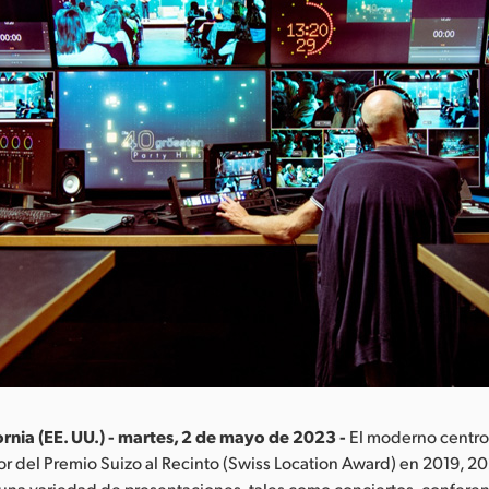
ornia (EE. UU.) - martes, 2 de mayo de 2023 -
El moderno centr
or del Premio Suizo al Recinto (Swiss Location Award) en 2019, 20
 una variedad de presentaciones, tales como conciertos, confere