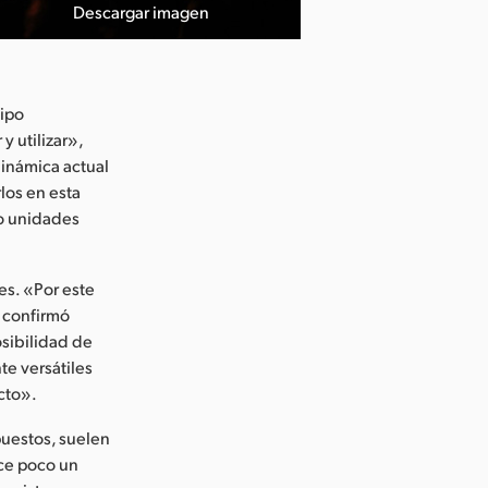
Descargar imagen
uipo
y utilizar»,
dinámica actual
los en esta
do unidades
es. «Por este
 confirmó
osibilidad de
te versátiles
cto».
puestos, suelen
ace poco un