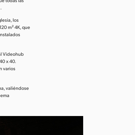
e todas las
.
lesia, los
 120 m² 4K, que
instalados
sal Videohub
40 x 40.
n varios
ana, valiéndose
inema