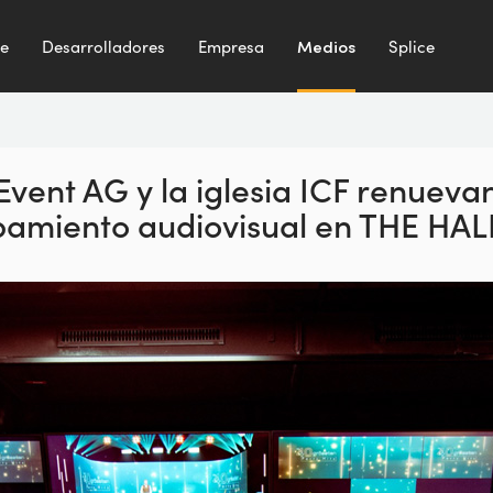
te
Desarrolladores
Empresa
Medios
Splice
Event AG y la iglesia ICF
renueva
ipamiento
audiovisual en THE HALL