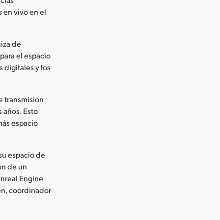
 en vivo en el
uiza de
 para el espacio
 digitales y los
e transmisión
 años. Esto
 más espacio
 su espacio de
ión de un
Unreal Engine
en, coordinador