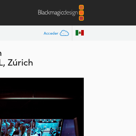
Acceder
n
, Zúrich