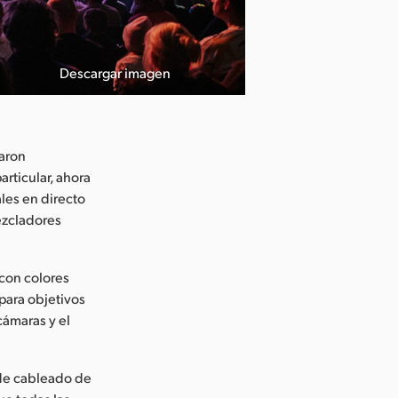
Descargar imagen
caron
articular, ahora
les en directo
mezcladores
con colores
para objetivos
cámaras y el
 de cableado de