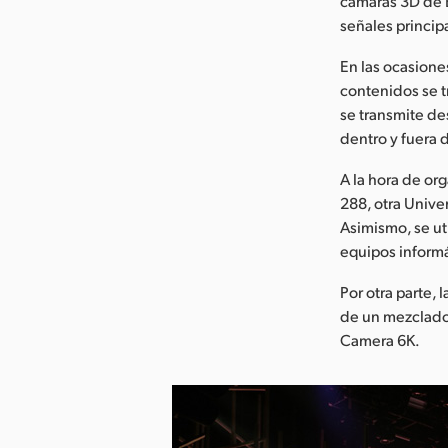
cámaras 3D de 
señales princip
En las ocasione
contenidos se t
se transmite de
dentro y fuera 
A la hora de or
288, otra Univ
Asimismo, se ut
equipos informát
Por otra parte,
de un mezclado
Camera 6K.