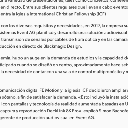
en directo. Entre sus clientes regulares que llevan a cabo eventos
entra la iglesia International Christian Fellowship (ICF)
r con los diversos requisitos y necesidades, en 2017, la empresa s
sistemas Event AG planificó y desarrolló una solución audiovisual
 transmisión de señales por cables de fibra óptica y en las cámaras
ducción en directo de Blackmagic Design.
demia, hubo un auge en la demanda de estudios y la capacidad d
nticipado cuando se diseñó en centro, aproximadamente hace seis
 la necesidad de contar con una sala de control multipropósito y
omunicación digital FE Motion y la iglesia ICF decidieron ampliar
 sótano, a fin de satisfacer la demanda. «Esto incluyó la instalac
al con pantallas y tecnología de realidad aumentada basadas en 
de captura y reproducción DeckLink 8K Pro», explicó Simon Bachof
 gerente de producción audiovisual en Event AG.