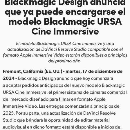
Blackmagic Design anuncia
Finland
que ya puede encargarse el
modelo Blackmagic URSA
France
Cine Immersive
Germany
El modelo Blackmagic URSA Cine Immersive y una
Hong Kong SAR, China
actualización de DaVinci Resolve Studio
compatible con el
formato
Apple Immersive Video estarán disponibles a principios
India
del próximo año.
Italy
Fremont, California (EE. UU.) - martes, 17 de diciembre de
2024 -
Blackmagic Design anunció que hoy comenzará
Japan
a aceptar pedidos anticipados del nuevo modelo Blackmagic
URSA Cine Immersive, el primer sistema de cámaras comercial
Korea
del mercado diseñado para filmar en formato Apple
Mexico
Immersive Video. Las entregas comenzarán a principios de
2025. Por su parte, una actualización de DaVinci Resolve
Malaysia
Studio que brindará la oportunidad de editar material
audiovisual en dicho formato estará disponible a inicios del