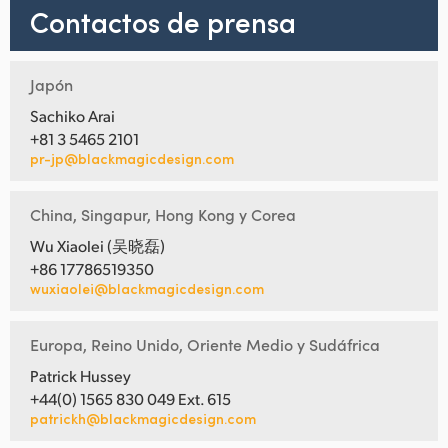
Contactos de prensa
Japón
Sachiko Arai
+81 3 5465 2101
pr-jp@blackmagicdesign.com
China, Singapur, Hong Kong y Corea
Wu Xiaolei (吴晓磊)
+86 17786519350
wuxiaolei@blackmagicdesign.com
Europa, Reino Unido, Oriente Medio y Sudáfrica
Patrick Hussey
+44(0) 1565 830 049 Ext. 615
patrickh@blackmagicdesign.com