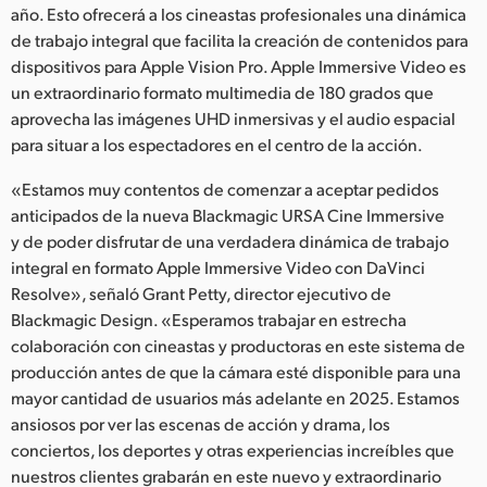
Netherlands
año. Esto ofrecerá a los cineastas profesionales una dinámica
de trabajo integral que facilita la creación de contenidos para
New Zealand
dispositivos para Apple Vision Pro. Apple Immersive Video es
un extraordinario formato multimedia de 180 grados que
Norway
aprovecha las imágenes UHD inmersivas y el audio espacial
Poland
para situar a los espectadores en el centro de la acción.
«Estamos muy contentos de comenzar a aceptar pedidos
Portugal
anticipados de la nueva Blackmagic URSA Cine Immersive
Singapore
y de poder disfrutar de una verdadera dinámica de trabajo
integral en formato Apple Immersive Video con DaVinci
South Africa
Resolve», señaló Grant Petty, director ejecutivo de
Blackmagic Design. «Esperamos trabajar en estrecha
España
colaboración con cineastas y productoras en este sistema de
producción antes de que la cámara esté disponible para una
Sweden
mayor cantidad de usuarios más adelante en 2025. Estamos
Chinese Taipei
ansiosos por ver las escenas de acción y drama, los
conciertos, los deportes y otras experiencias increíbles que
Turkey
nuestros clientes grabarán en este nuevo y extraordinario