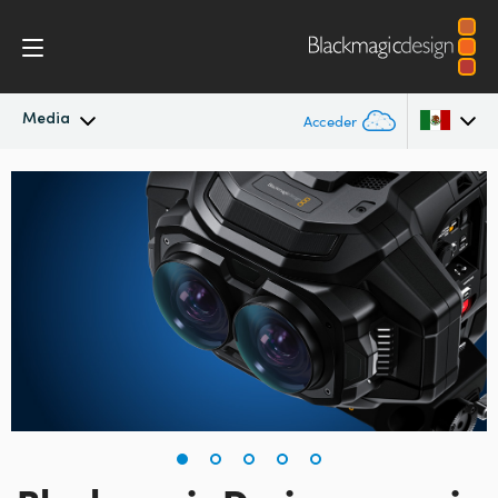
Media
Acceder
Novedades
Argentina
Australia
Archivo
Austria
Imágenes
Brazil
Canada
China
Denmark