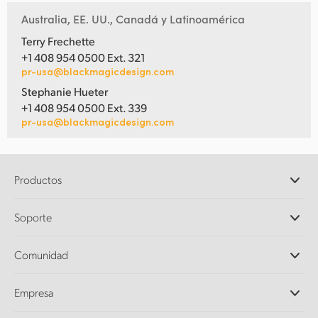
Australia, EE. UU., Canadá y Latinoamérica
Terry Frechette
+1 408 954 0500 Ext. 321
pr-usa@blackmagicdesign.com
Stephanie Hueter
+1 408 954 0500 Ext. 339
pr-usa@blackmagicdesign.com
Productos
Cámaras profesionales
Soporte
DaVinci Resolve y Fusion
Mezcladores ATEM
Distribuidores
Comunidad
Ultimatte
Centro de soporte técnico
Grabadores digitales
Contáctanos
Comunidad Splice
Empresa
Captura y reproducción
Escáner Cintel