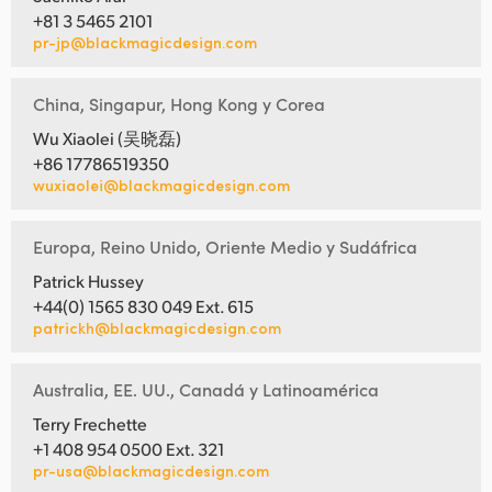
+81 3 5465 2101
pr-jp@blackmagicdesign.com
China, Singapur, Hong Kong y Corea
Wu Xiaolei (吴晓磊)
+86 17786519350
wuxiaolei@blackmagicdesign.com
Europa, Reino Unido, Oriente Medio y Sudáfrica
Patrick Hussey
+44(0) 1565 830 049 Ext. 615
patrickh@blackmagicdesign.com
Australia, EE. UU., Canadá y Latinoamérica
Terry Frechette
+1 408 954 0500 Ext. 321
pr-usa@blackmagicdesign.com