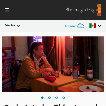
Media
Acceder
Novedades
Argentina
Australia
Archivo
Austria
Imágenes
Brazil
Canada
China
Denmark