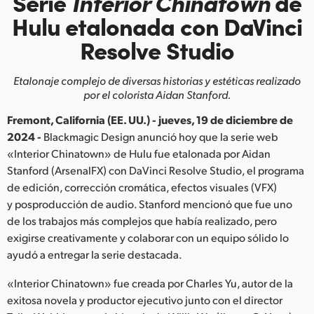
Serie
Interior Chinatown
de
Finland
Hulu
etalonada con DaVinci
Resolve Studio
France
Germany
Etalonaje complejo de diversas historias y estéticas realizado
por el colorista Aidan Stanford.
Hong Kong SAR, China
Fremont, California (EE. UU.) - jueves, 19 de diciembre de
India
2024 -
Blackmagic Design anunció hoy que la serie web
«Interior Chinatown» de Hulu fue etalonada por Aidan
Italy
Stanford (ArsenalFX) con DaVinci Resolve Studio, el programa
de edición, corrección cromática, efectos visuales (VFX)
Japan
y posproducción de audio. Stanford mencionó que fue uno
de los trabajos más complejos que había realizado, pero
Korea
exigirse creativamente y colaborar con un equipo sólido lo
ayudó a entregar la serie destacada.
Mexico
«Interior Chinatown» fue creada por Charles Yu, autor de la
Malaysia
exitosa novela y productor ejecutivo junto con el director