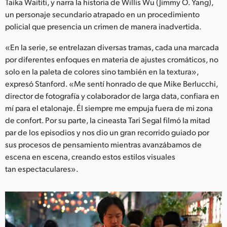
Netherlands
Taika Waititi, y narra la historia de Willis Wu (Jimmy O. Yang),
un personaje secundario atrapado en un procedimiento
New Zealand
policial que presencia un crimen de manera inadvertida.
Norway
«En la serie, se entrelazan diversas tramas, cada una marcada
por diferentes enfoques en materia de ajustes cromáticos, no
Poland
solo en la paleta de colores sino también en la textura»,
expresó Stanford. «Me sentí honrado de que Mike Berlucchi,
Portugal
director de fotografía y colaborador de larga data, confiara en
mí para el etalonaje. Él siempre me empuja fuera de mi zona
Singapore
de confort. Por su parte, la cineasta Tari Segal filmó la mitad
South Africa
par de los episodios y nos dio un gran recorrido guiado por
sus procesos de pensamiento mientras avanzábamos de
España
escena en escena, creando estos estilos visuales
tan espectaculares».
Sweden
Chinese Taipei
Turkey