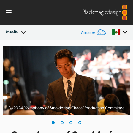
Media
Acceder
Novedades
Argentina
Australia
Archivo
Austria
Imágenes
Brazil
Canada
Ⓒ2024 "Symphony of Smoldering Chaos" Production Committee
China
Denmark