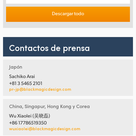
Descargar todo
Contactos de prensa
Japón
Sachiko Arai
+81 3 5465 2101
pr-jp@blackmagicdesign.com
China, Singapur, Hong Kong y Corea
Wu Xiaolei (吴晓磊)
+86 17786519350
wuxiaolei@blackmagicdesign.com