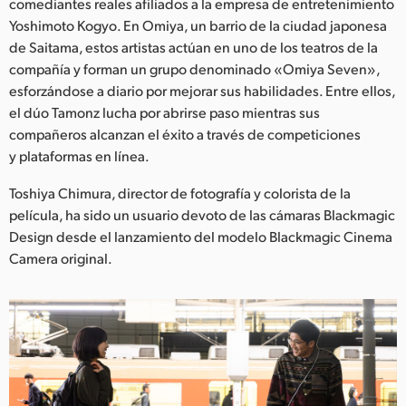
Netherlands
comediantes reales afiliados a la empresa de entretenimiento
Yoshimoto Kogyo. En Omiya, un barrio de la ciudad japonesa
New Zealand
de Saitama, estos artistas actúan en uno de los teatros de la
compañía y forman un grupo denominado «Omiya Seven»,
Norway
esforzándose a diario por mejorar sus habilidades. Entre ellos,
el dúo Tamonz lucha por abrirse paso mientras sus
Poland
compañeros alcanzan el éxito a través de competiciones
y plataformas en línea.
Portugal
Toshiya Chimura, director de fotografía y colorista de la
Singapore
película, ha sido un usuario devoto de las cámaras Blackmagic
South Africa
Design desde el lanzamiento del modelo Blackmagic Cinema
Camera original.
España
Sweden
Chinese Taipei
Turkey