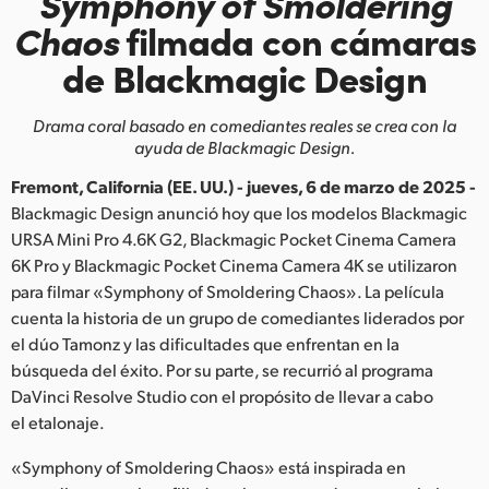
Symphony of
Smoldering
Finland
Chaos
filmada
con cámaras
de Blackmagic Design
France
Germany
Drama coral basado en comediantes reales se crea con la
ayuda de Blackmagic Design.
Hong Kong SAR, China
Fremont, California (EE. UU.) - jueves, 6 de marzo de 2025 -
India
Blackmagic Design anunció hoy que los modelos Blackmagic
URSA Mini Pro 4.6K G2, Blackmagic Pocket Cinema Camera
Italy
6K Pro y Blackmagic Pocket Cinema Camera 4K se utilizaron
para filmar «Symphony of Smoldering Chaos». La película
Japan
cuenta la historia de un grupo de comediantes liderados por
el dúo Tamonz y las dificultades que enfrentan en la
Korea
búsqueda del éxito. Por su parte, se recurrió al programa
DaVinci Resolve Studio con el propósito de llevar a cabo
Mexico
el etalonaje.
Malaysia
«Symphony of Smoldering Chaos» está inspirada en