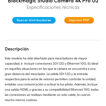
Blackmagic Studio Camera 4K Pro G2
Finland
Especificaciones técnicas
Especificaciones
France
Buscar distribuidores
Imprimir PDF
Germany
Hong Kong SAR, China
India
Descripción
Italy
Este modelo ha sido diseñado para mezcladores de mayor
capacidad, e incluye conexiones SDI 12G y Ethernet 10G. Es ideal
Japan
en aquellas situaciones en las que la cámara se encuentra a una
gran distancia del mezclador. La salida SDI 12G y la entrada
Korea
respectiva para la señal de retorno permiten controlar la unidad,
entablar una comunicación o activar la luz piloto. Además, incluye
Mexico
una salida HDMI, y gracias a su compatibilidad Ethernet 10G, todas
las conexiones se realizan mediante un solo cable, lo cual es
Malaysia
mucho menos costoso.