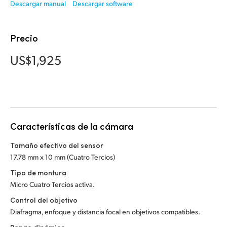
Netherlands
Descargar manual
Descargar software
New Zealand
Precio
Norway
US$1,925
Poland
Portugal
Singapore
Características de la cámara
South Africa
Tamaño efectivo del sensor
España
17.78 mm x 10 mm (Cuatro Tercios)
Tipo de montura
Sweden
Micro Cuatro Tercios activa.
Chinese Taipei
Control del objetivo
Diafragma, enfoque y distancia focal en objetivos compatibles.
Turkey