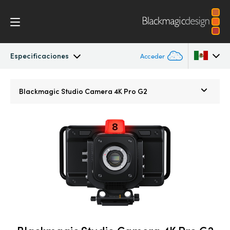
Especificaciones
Acceder
Blackmagic Studio Camera
Argentina
Blackmagic
Studio Camera 4K Pro G2
Australia
Modelos
Austria
Procesos
Brazil
Accesorios
Canada
Blackmagic OS
China
Denmark
Blackmagic RAW