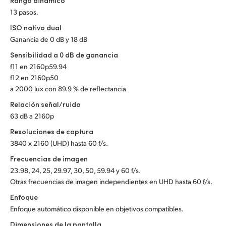
Rango dinámico
13 pasos.
UAE
ISO nativo dual
Ukraine
Ganancia de 0 dB y 18 dB
Sensibilidad a 0 dB de ganancia
United Kingdom
f11 en 2160p59.94
f12 en 2160p50
United States
a 2000 lux con 89.9 % de reflectancia
Relación señal/ruido
63 dB a 2160p
Resoluciones de captura
3840 x 2160 (UHD) hasta 60 f/s.
Frecuencias de imagen
23.98, 24, 25, 29.97, 30, 50, 59.94 y 60 f/s.
Otras frecuencias de imagen independientes en UHD hasta 60 f/s.
Enfoque
Enfoque automático disponible en objetivos compatibles.
Dimensiones de la pantalla