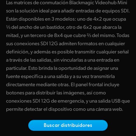
C
onexiones de emergencia en el panel frontal
Las matrices de conmutación Blackmagic Videohub Mini
Finland
son la solución ideal para añadir entradas de equipos SDI.
Puerto USB para programas informáticos
Están disponibles en 3 modelos: uno de 4x2 que ocupa
France
⅓ del ancho de un bastidor, otro de 6x2 que abarca la
Paneles de control externos
Germany
mitad, y un tercero de 8x4 que cubre ⅔ del mismo. Todas
C
ontrol mediante equipos Mac o Windows y dispositivos iPad
sus conexiones SDI 12G admiten formatos en cualquier
Hong Kong SAR, China
definición, y además es posible transmitir cualquier señal
Incluye programa utilitario
India
a través de las salidas, sin vincularlas a una entrada en
Mejor calidad de imagen
particular. Esto brinda la oportunidad de asignar una
Italy
fuente específica a una salida y a su vez transmitirla
Interfaz en 13 idiomas
directamente mediante otras. El panel frontal incluye
Japan
H
erramientas de desarrollo para un control personalizado
botones para distribuir las imágenes, así como
Korea
conexiones SDI 12G de emergencia, y una salida USB que
Alimentación flexible y a prueba de fallos
permite detectar el dispositivo como una cámara web.
Mexico
Malaysia
Buscar distribuidores