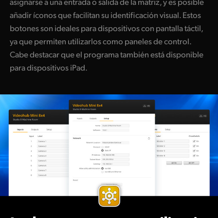
asignarse a una entrada o salida de la matriz, y es posible
añadir íconos que facilitan su identificación visual. Estos
botones son ideales para dispositivos con pantalla táctil,
ya que permiten utilizarlos como paneles de control.
Cabe destacar que el programa también está disponible
para dispositivos iPad.