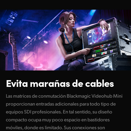
Netherlands
New Zealand
Norway
Poland
Portugal
Singapore
South Africa
Evita marañas de cables
España
Las matrices de conmutación Blackmagic Videohub Mini
Sweden
proporcionan entradas adicionales para todo tipo de
equipos SDI profesionales. En tal sentido, su diseño
Chinese Taipei
compacto ocupa muy poco espacio en bastidores
Turkey
móviles, donde es limitado.
Sus conexiones
son