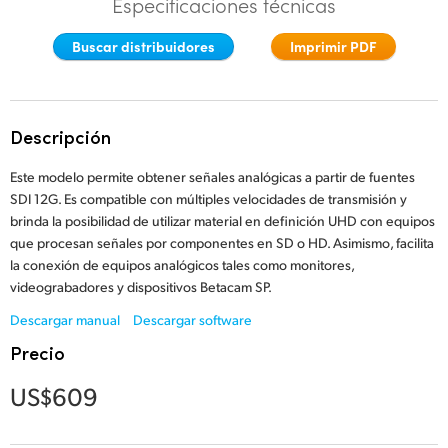
Especificaciones técnicas
Finland
Buscar distribuidores
Imprimir PDF
France
Germany
Descripción
Hong Kong SAR, China
Este modelo permite obtener señales analógicas a partir de fuentes
India
SDI 12G. Es compatible con múltiples velocidades de transmisión y
brinda la posibilidad de utilizar material en definición UHD con equipos
Italy
que procesan señales por componentes en SD o HD. Asimismo, facilita
la conexión de equipos analógicos tales como monitores,
Japan
videograbadores y dispositivos Betacam SP.
Korea
Descargar manual
Descargar software
Precio
Mexico
US$609
Malaysia