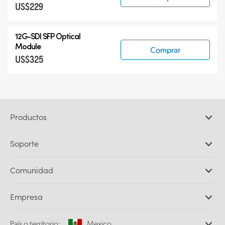
US$229
12G-SDI SFP Optical
Module
Comprar
US$325
Productos
Cámaras profesionales
Soporte
DaVinci Resolve y Fusion
Mezcladores ATEM
Distribuidores
Comunidad
Ultimatte
Centro de soporte técnico
Grabadores digitales
Contáctanos
Comunidad Splice
Empresa
Captura y reproducción
Escáner Cintel
Oficinas
Conversión de formatos
País o territorio:
Mexico