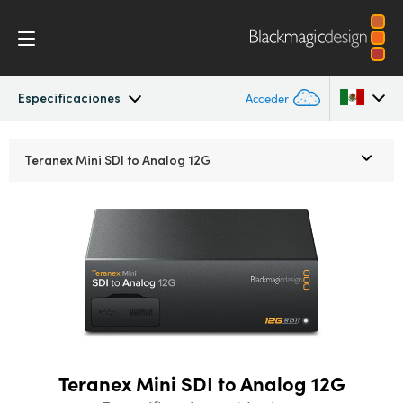
Especificaciones
Acceder
Teranex Mini
Argentina
Teranex Mini
SDI to Analog 12G
Australia
Procesos
Austria
Modelos
Brazil
Especificaciones
Canada
China
Teranex Mini SDI to Analog 12G
Denmark