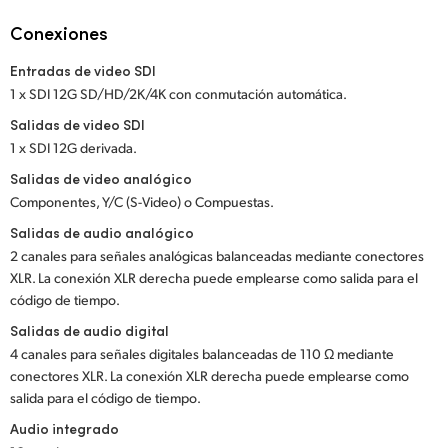
Netherlands
Conexiones
New Zealand
Entradas de video SDI
Norway
1 x SDI 12G SD/HD/2K/4K con conmutación automática.
Salidas de video SDI
Poland
1 x SDI 12G derivada.
Portugal
Salidas de video analógico
Componentes, Y/C (S-Video) o Compuestas.
Singapore
Salidas de audio analógico
2 canales para señales analógicas balanceadas mediante conectores
South Africa
XLR. La conexión XLR derecha puede emplearse como salida para el
código de tiempo.
España
Salidas de audio digital
Sweden
4 canales para señales digitales balanceadas de 110 Ω mediante
conectores XLR. La conexión XLR derecha puede emplearse como
Chinese Taipei
salida para el código de tiempo.
Audio integrado
Turkey