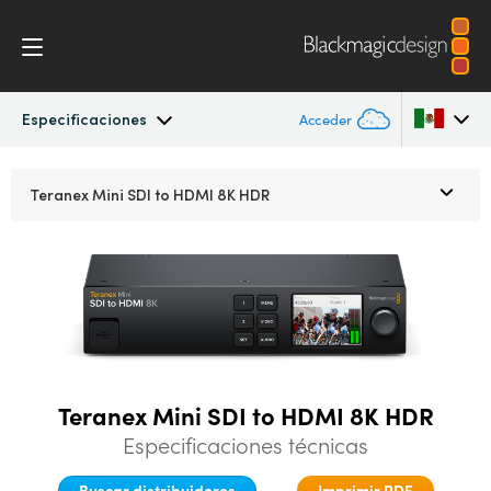
Especificaciones
Acceder
Teranex Mini 8K
Argentina
Teranex Mini
SDI to HDMI 8K HDR
Australia
Representaciones gráficas
Austria
Especificaciones
Brazil
Canada
Teranex Mini SDI to HDMI 8K HDR
China
Especificaciones técnicas
Denmark
Buscar distribuidores
Imprimir PDF