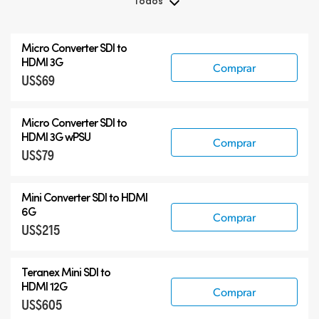
Todos
Todos
Micro Converter
SDI to
Teranex Mini 8K HDR
HDMI 3G
Comprar
US$69
Teranex SDI to HDMI
Accesorios
Micro Converter
SDI to
HDMI 3G wPSU
Comprar
US$79
Mini Converter SDI to HDMI
6G
Comprar
US$215
Teranex Mini SDI to
HDMI 12G
Comprar
US$605