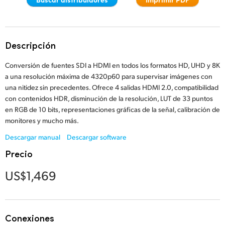
Finland
France
Descripción
Germany
Conversión de fuentes SDI a HDMI en todos los formatos HD, UHD y 8K
Hong Kong SAR, China
a una resolución máxima de 4320p60 para supervisar imágenes con
una nitidez sin precedentes. Ofrece 4 salidas HDMI 2.0, compatibilidad
India
con contenidos HDR, disminución de la resolución, LUT de 33 puntos
en RGB de 10 bits, representaciones gráficas de la señal, calibración de
Italy
monitores y mucho más.
Descargar manual
Descargar software
Japan
Precio
Korea
US$1,469
Mexico
Malaysia
Conexiones