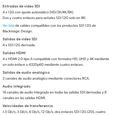
Netherlands
Entradas de video SDI
New Zealand
4 x 12G con ajuste automático (HD/2K/4K/8K).
Dos y cuatro enlaces para señales SDI 12G solo en 8K.
Norway
Ver lista
de cables compatibles con los productos SDI 12G de
Blackmagic Design.
Poland
Salidas de video SDI
Portugal
4 x SDI 12G derivada.
Salidas HDMI
Singapore
4 x HDMI 2.0 tipo A compatible con formatos HD, UHD y 4K mediante
un solo enlace o 4320p60 mediante cuatro enlaces.
South Africa
Salidas de audio analógico
España
2 canales de audio analógico mediante conectores RCA.
Audio integrado
Sweden
16 canales de audio integrado en todas las salidas SDI derivadas y 8
canales en las salidas HDMI.
Chinese Taipei
Velocidades de transferencia
Turkey
1.5 Gb/s, 3 Gb/s, 6 Gb/s, 12 Gb/s, dos enlaces SDI 12G (2SI), cuatro