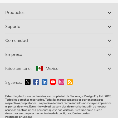
Productos
Cámaras profesionales
Soporte
DaVinci Resolve y Fusion
Mezcladores ATEM
Distribuidores
Comunidad
Ultimatte
Centro de soporte técnico
Grabadores digitales
Contáctanos
Comunidad Splice
Empresa
Captura y reproducción
Escáner Cintel
Oficinas
Conversión de formatos
País o territorio:
Mexico
Perfil empresarial
Conversores profesionales
Colaboradores
Supervisión
Selecciona un país o territorio
Síguenos:
Medios
Almacenamiento en redes
MultiView
Argentina
Este sitio y todos sus contenidos son propiedad de Blackmagic Design Pty. Ltd. 2026.
Direccionamiento y distribución
Todos los derechos reservados. Todas las marcas comerciales pertenecen a sus
respectivos propietarios. Los precios de venta recomendados no incluyen impuestos
Transmisión y codificación
Australia
ni portes de envío. Este sitio web utiliza servicios de remarketing a fin de mostrar
anuncios en otros sitios a personas que ya nos visitaron. Esta función se puede
desactivar en cualquier momento desde la configuración de cookies.
Política de privacidad
Austria