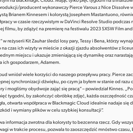
produkcji/producent wykonawczy Pierce Varous z Nice Dissolve 
żystą Brianem Kinnesem i kolorystą Josephem Mastantuono, równi
łpracy w czasie rzeczywistym w DaVinci Resolve Studio podczas
ej filmu, by zdążyć na premierę na festiwalu 2023 SXSW Film and
 w reżyserii Kit Zauhar śledzi losy pary, Tessy i Bena, którzy wyna
na czas ich wizyty w mieście z okazji zjazdu absolwentów z liceu
jednym miejscu i ukazuje zmieniającą się dynamikę oraz narastaj
 a ich gospodarzem, Adamem.
ud wniósł wiele korzyści do naszego przepływu pracy. Pierce zac
nej synchronizacji dźwięku, po czym ja byłem w stanie od razu o
ry i mogliśmy obydwoje zająć się pracą” – powiedział Kinnes. „P
pięć tygodni, by zakończyć obróbkę zdjęć, każda oszczędność cz
gła, otwarta współpraca w Blackmagic Cloud idealnie nadaje się 
kód i wymiany plików w celu szybkiej konsultacji”.
a informacja zwrotna dla kolorysty to bezcenna rzecz. Gdy wsz
wagi w trakcie procesu, pozwala to zaoszczędzić mnóstwo czasu, 