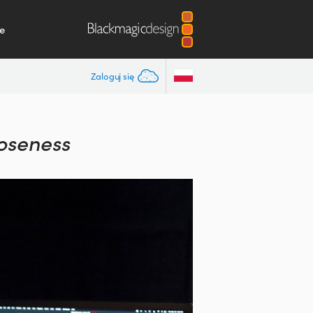
e
Zaloguj się
loseness