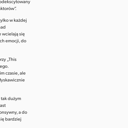
 podekscytowany
aktorów”.
tylko w każdej
nad
 wcielają się
ch emocji, do
rzy „This
nego.
m czasie, ale
błyskawicznie
y tak dużym
ast
ponsywny, a do
ię bardziej