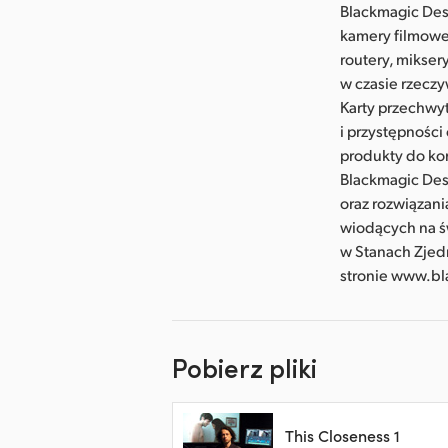
Blackmagic Des
kamery filmowe
routery, mikser
w czasie rzeczy
Karty przechwy
i przystępnośc
produkty do kor
Blackmagic Des
oraz rozwiązani
wiodących na ś
w Stanach Zjedn
stronie www.b
Pobierz pliki
This Closeness 1