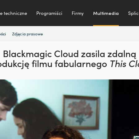
e techniczne
Programiści
Firmy
Multimedia
Splic
Zdjęcia prasowe
ści
Blackmagic Cloud zasila
zdalną
odukcję filmu
fabularnego
This C