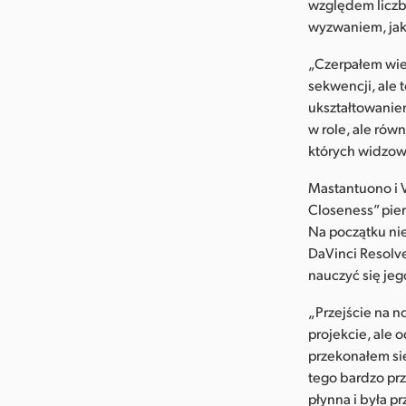
względem liczb
wyzwaniem, jaki
„Czerpałem wiel
sekwencji, ale 
ukształtowaniem
w role, ale ró
których widzowi
Mastantuono i V
Closeness” pie
Na początku ni
DaVinci Resolve
nauczyć się jeg
„Przejście na 
projekcie, ale 
przekonałem si
tego bardzo pr
płynna i była p