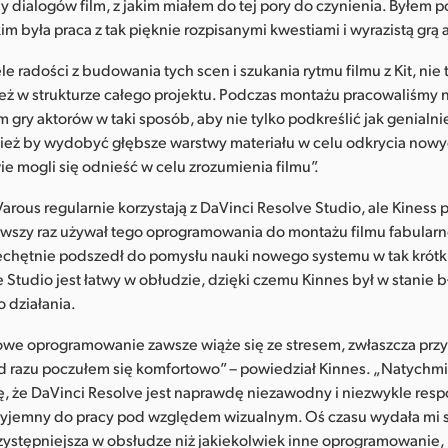
y dialogów film, z jakim miałem do tej pory do czynienia. Byłem
m była praca z tak pięknie rozpisanymi kwestiami i wyrazistą grą 
e radości z budowania tych scen i szukania rytmu filmu z Kit, nie 
też w strukturze całego projektu. Podczas montażu pracowaliśmy 
 gry aktorów w taki sposób, aby nie tylko podkreślić jak genialnie
wnież by wydobyć głębsze warstwy materiału w celu odkrycia nowy
e mogli się odnieść w celu zrozumienia filmu”.
arous regularnie korzystają z DaVinci Resolve Studio, ale Kiness p
rwszy raz używał tego oprogramowania do montażu filmu fabular
echętnie podszedł do pomysłu nauki nowego systemu w tak krótki
 Studio jest łatwy w obłudzie, dzięki czemu Kinnes był w stanie 
o działania.
nowe oprogramowanie zawsze wiąże się ze stresem, zwłaszcza prz
od razu poczułem się komfortowo” – powiedział Kinnes. „Natychmi
ę, że DaVinci Resolve jest naprawdę niezawodny i niezwykle res
zyjemny do pracy pod względem wizualnym. Oś czasu wydała mi s
rzystępniejsza w obsłudze niż jakiekolwiek inne oprogramowanie,