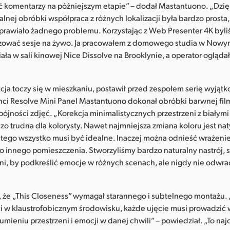
ć komentarzy na późniejszym etapie” – dodał Mastantuono. „Dzię
dalnej obróbki współpraca z różnych lokalizacji była bardzo prosta
sprawiało żadnego problemu. Korzystając z Web Presenter 4K byl
izować sesje na żywo. Ja pracowałem z domowego studia w Nowym
iała w sali kinowej Nice Dissolve na Brooklynie, a operator oglądał
kcja toczy się w mieszkaniu, postawił przed zespołem serię wyją
ci Resolve Mini Panel Mastantuono dokonał obróbki barwnej fil
ójności zdjęć. „Korekcja minimalistycznych przestrzeni z białymi
dzo trudna dla kolorysty. Nawet najmniejsza zmiana koloru jest na
tego wszystko musi być idealne. Inaczej można odnieść wrażenie,
do innego pomieszczenia. Stworzyliśmy bardzo naturalny nastrój, 
ni, by podkreślić emocje w różnych scenach, ale nigdy nie odwra
, że „This Closeness” wymagał starannego i subtelnego montażu.
ci w klaustrofobicznym środowisku, każde ujęcie musi prowadzić
mieniu przestrzeni i emocji w danej chwili” – powiedział. „To naj