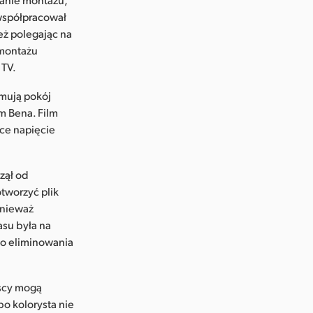
współpracował
eż polegając na
 montażu
 TV.
jmują pokój
m Bena. Film
ące napięcie
zął od
tworzyć plik
onieważ
asu była na
do eliminowania
yscy mogą
bo kolorysta nie