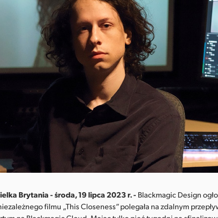
lka Brytania - środa, 19 lipca 2023 r. -
Blackmagic Design ogłosi
iezależnego filmu „This Closeness” polegała na zdalnym przepły
tym na Blackmagic Cloud. Mając tylko pięć tygodni na sfinalizo