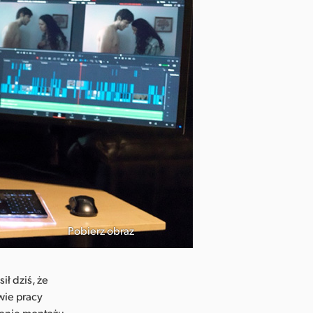
Pobierz obraz
ł dziś, że
wie pracy
wanie montażu,