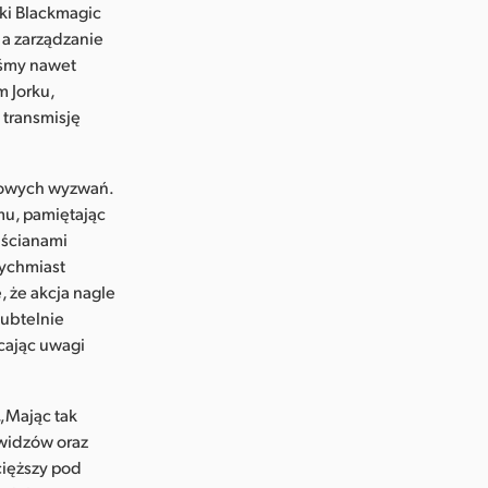
ki Blackmagic
, a zarządzanie
iśmy nawet
 Jorku,
 transmisję
tkowych wyzwań.
mu, pamiętając
 ścianami
tychmiast
 że akcja nagle
subtelnie
cając uwagi
 „Mając tak
 widzów oraz
cięższy pod