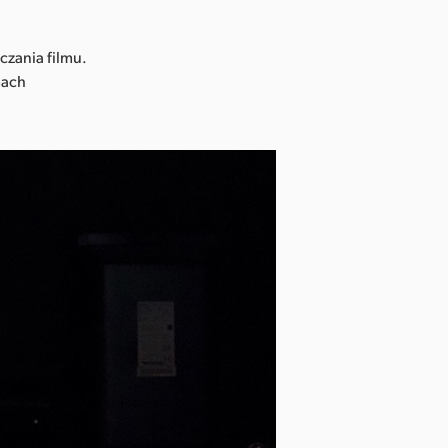
zania filmu.
mach