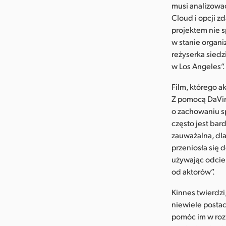
musi analizowa
Cloud i opcji z
projektem nie 
w stanie organ
reżyserka siedz
w Los Angeles”.
Film, którego a
Z pomocą DaVin
o zachowaniu sp
często jest bar
zauważalna, dla
przeniosła się 
używając odcie
od aktorów”.
Kinnes twierdzi
niewiele posta
pomóc im w rozu