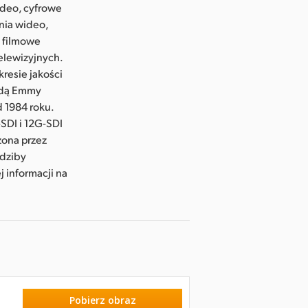
ideo, cyfrowe
nia wideo,
y filmowe
telewizyjnych.
resie jakości
rodą Emmy
d 1984 roku.
SDI i 12G-SDI
zona przez
edziby
j informacji na
Pobierz obraz