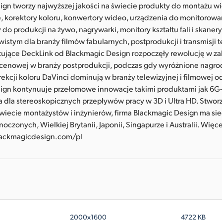
ign tworzy najwyższej jakości na świecie produkty do montażu w
, korektory koloru, konwertory wideo, urządzenia do monitorowa
y do produkcji na żywo, nagrywarki, monitory kształtu fali i skaner
wistym dla branży filmów fabularnych, postprodukcji i transmisji 
tujące DeckLink od Blackmagic Design rozpoczęły rewolucję w zak
i cenowej w branży postprodukcji, podczas gdy wyróżnione nag
ekcji koloru DaVinci dominują w branży telewizyjnej i filmowej o
ign kontynuuje przełomowe innowacje takimi produktami jak 6G-
a dla stereoskopicznych przepływów pracy w 3D i Ultra HD. Stwor
wiecie montażystów i inżynierów, firma Blackmagic Design ma si
oczonych, Wielkiej Brytanii, Japonii, Singapurze i Australii. Więce
lackmagicdesign.com/pl
2000x1600
4722 KB