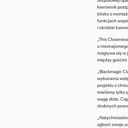
kierownik post
blisko z monta
funkcjach wspó
i obróbki barwn
„This Closeness”
u nieznajomego 
rozgrywa się w 
między gośćmi
„Blackmagic Clo
wykonania wstęp
projektu z chmu
mieliśmy tylko 
wagę złota. Cią
drobnych przesz
„Natychmiastow
zgłosić swoje u