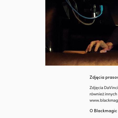
Pobierz obraz
Zdjęcia pras
Zdjęcia DaVinci
również innych
www.blackmag
O Blackmagic