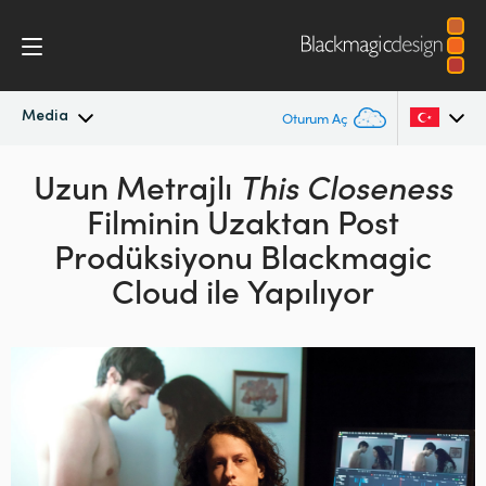
Media
Oturum Aç
En Son Haberler
Uzun Metrajlı
This Closeness
Argentina
Filminin Uzaktan
Post
Australia
Haber Arşivi
Prodüksiyonu Blackmagic
Austria
Cloud ile Yapılıyor
Basın Resimleri
Brazil
Canada
China
Denmark