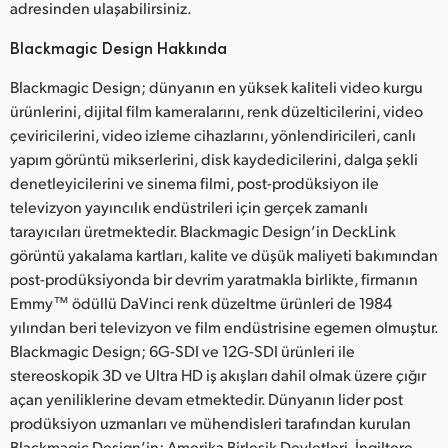
adresinden ulaşabilirsiniz.
Blackmagic Design Hakkında
Blackmagic Design; dünyanın en yüksek kaliteli video kurgu
ürünlerini, dijital film kameralarını, renk düzelticilerini, video
çeviricilerini, video izleme cihazlarını, yönlendiricileri, canlı
yapım görüntü mikserlerini, disk kaydedicilerini, dalga şekli
denetleyicilerini ve sinema filmi, post-prodüksiyon ile
televizyon yayıncılık endüstrileri için gerçek zamanlı
tarayıcıları üretmektedir. Blackmagic Design’in DeckLink
görüntü yakalama kartları, kalite ve düşük maliyeti bakımından
post-prodüksiyonda bir devrim yaratmakla birlikte, firmanın
Emmy™ ödüllü DaVinci renk düzeltme ürünleri de 1984
yılından beri televizyon ve film endüstrisine egemen olmuştur.
Blackmagic Design; 6G-SDI ve 12G-SDI ürünleri ile
stereoskopik 3D ve Ultra HD iş akışları dahil olmak üzere çığır
açan yeniliklerine devam etmektedir. Dünyanın lider post
prodüksiyon uzmanları ve mühendisleri tarafından kurulan
Blackmagic Design’in; Amerika Birleşik Devletleri, İngiltere,