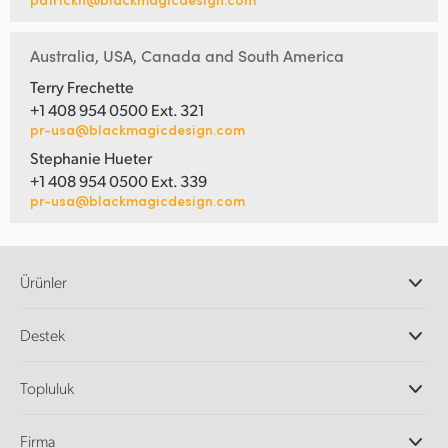
Australia, USA, Canada and South America
Terry Frechette
+1 408 954 0500 Ext. 321
pr-usa@blackmagicdesign.com
Stephanie Hueter
+1 408 954 0500 Ext. 339
pr-usa@blackmagicdesign.com
Ürünler
Profesyonel Video Kameraları
Destek
DaVinci Resolve ve Fusion Yazılımı
ATEM Prodüksiyon Görüntü Mikserleri
Yetkili Bayiler
Topluluk
Ultimatte
Destek Merkezi
Disk Kaydediciler
Bize ulaşın
Splice Topluluğu
Firma
Kayıt ve Oynatım