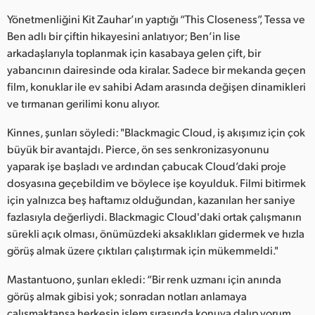
Netherlands
Yönetmenliğini Kit Zauhar’ın yaptığı “This Closeness”, Tessa ve
New Zealand
Ben adlı bir çiftin hikayesini anlatıyor; Ben’in lise
arkadaşlarıyla toplanmak için kasabaya gelen çift, bir
Norway
yabancının dairesinde oda kiralar. Sadece bir mekanda geçen
film, konuklar ile ev sahibi Adam arasında değişen dinamikleri
Poland
ve tırmanan gerilimi konu alıyor.
Portugal
Kinnes, şunları söyledi: "Blackmagic Cloud, iş akışımız için çok
büyük bir avantajdı. Pierce, ön ses senkronizasyonunu
Singapore
yaparak işe başladı ve ardından çabucak Cloud’daki proje
dosyasına geçebildim ve böylece işe koyulduk. Filmi bitirmek
South Africa
için yalnızca beş haftamız olduğundan, kazanılan her saniye
Spain
fazlasıyla değerliydi. Blackmagic Cloud'daki ortak çalışmanın
sürekli açık olması, önümüzdeki aksaklıkları gidermek ve hızla
Sweden
görüş almak üzere çıktıları çalıştırmak için mükemmeldi."
Chinese Taipei
Mastantuono, şunları ekledi: “Bir renk uzmanı için anında
görüş almak gibisi yok; sonradan notları anlamaya
Turkey
çalışmaktansa herkesin işlem sırasında konuya dalıp yorum