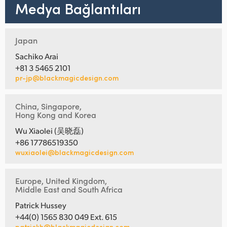
Medya Bağlantıları
Japan
Sachiko Arai
+81 3 5465 2101
pr-jp@blackmagicdesign.com
China, Singapore,
Hong Kong and Korea
Wu Xiaolei (吴晓磊)
+86 17786519350
wuxiaolei@blackmagicdesign.com
Europe, United Kingdom,
Middle East and South Africa
Patrick Hussey
+44(0) 1565 830 049 Ext. 615
patrickh@blackmagicdesign.com