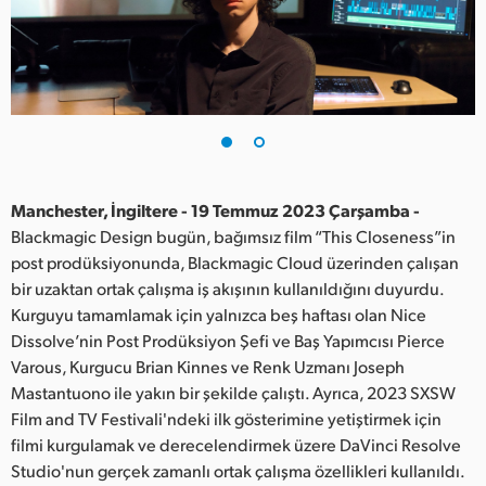
Finland
France
Germany
Hong Kong SAR, China
India
Manchester, İngiltere - 19 Temmuz 2023 Çarşamba -
Blackmagic Design bugün, bağımsız film “This Closeness”in
Italy
post prodüksiyonunda, Blackmagic Cloud üzerinden çalışan
bir uzaktan ortak çalışma iş akışının kullanıldığını duyurdu.
Japan
Kurguyu tamamlamak için yalnızca beş haftası olan Nice
Dissolve’nin Post Prodüksiyon Şefi ve Baş Yapımcısı Pierce
Korea
Varous, Kurgucu Brian Kinnes ve Renk Uzmanı Joseph
Mastantuono ile yakın bir şekilde çalıştı. Ayrıca, 2023 SXSW
Mexico
Film and TV Festivali'ndeki ilk gösterimine yetiştirmek için
Malaysia
filmi kurgulamak ve derecelendirmek üzere DaVinci Resolve
Studio'nun gerçek zamanlı ortak çalışma özellikleri kullanıldı.