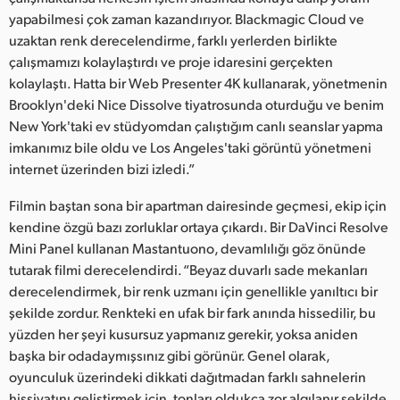
yapabilmesi çok zaman kazandırıyor. Blackmagic Cloud ve
UAE
uzaktan renk derecelendirme, farklı yerlerden birlikte
çalışmamızı kolaylaştırdı ve proje idaresini gerçekten
Ukraine
kolaylaştı. Hatta bir Web Presenter 4K kullanarak, yönetmenin
United Kingdom
Brooklyn'deki Nice Dissolve tiyatrosunda oturduğu ve benim
New York'taki ev stüdyomdan çalıştığım canlı seanslar yapma
United States
imkanımız bile oldu ve Los Angeles'taki görüntü yönetmeni
internet üzerinden bizi izledi.”
Filmin baştan sona bir apartman dairesinde geçmesi, ekip için
kendine özgü bazı zorluklar ortaya çıkardı. Bir DaVinci Resolve
Mini Panel kullanan Mastantuono, devamlılığı göz önünde
tutarak filmi derecelendirdi. “Beyaz duvarlı sade mekanları
derecelendirmek, bir renk uzmanı için genellikle yanıltıcı bir
şekilde zordur. Renkteki en ufak bir fark anında hissedilir, bu
yüzden her şeyi kusursuz yapmanız gerekir, yoksa aniden
başka bir odadaymışsınız gibi görünür. Genel olarak,
oyunculuk üzerindeki dikkati dağıtmadan farklı sahnelerin
hissiyatını geliştirmek için, tonları oldukça zor algılanır şekilde