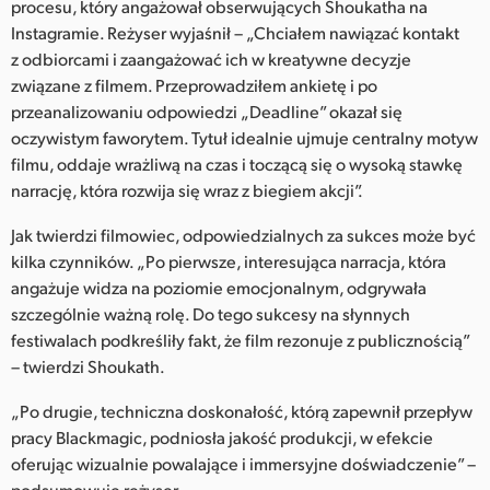
procesu, który angażował obserwujących Shoukatha na
Instagramie. Reżyser wyjaśnił – „Chciałem nawiązać kontakt
z odbiorcami i zaangażować ich w kreatywne decyzje
związane z filmem. Przeprowadziłem ankietę i po
przeanalizowaniu odpowiedzi „Deadline” okazał się
oczywistym faworytem. Tytuł idealnie ujmuje centralny motyw
filmu, oddaje wrażliwą na czas i toczącą się o wysoką stawkę
narrację, która rozwija się wraz z biegiem akcji”.
Jak twierdzi filmowiec, odpowiedzialnych za sukces może być
kilka czynników. „Po pierwsze, interesująca narracja, która
angażuje widza na poziomie emocjonalnym, odgrywała
szczególnie ważną rolę. Do tego sukcesy na słynnych
festiwalach podkreśliły fakt, że film rezonuje z publicznością”
– twierdzi Shoukath.
„Po drugie, techniczna doskonałość, którą zapewnił przepływ
pracy Blackmagic, podniosła jakość produkcji, w efekcie
oferując wizualnie powalające i immersyjne doświadczenie” –
podsumowuje reżyser.