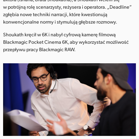
w potrójną rolę scenarzysty, reżysera i operatora. „Deadline”
UAE
zgłębia nowe techniki narracji, które kwestionują
konwencjonalne normy i stymulują głębsze rozmowy.
Ukraine
Shoukath kręcił w 6K i nabył cyfrową kamerę filmową
United Kingdom
Blackmagic Pocket Cinema 6K, aby wykorzystać możliwość
United States
przepływu pracy Blackmagic RAW.