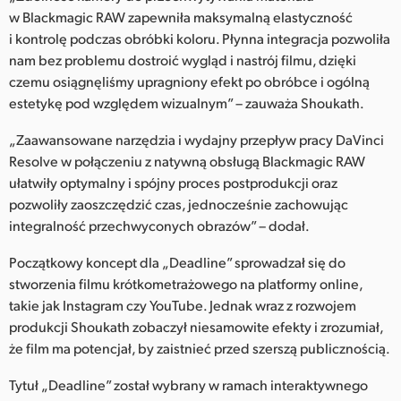
w Blackmagic RAW zapewniła maksymalną elastyczność
i kontrolę podczas obróbki koloru. Płynna integracja pozwoliła
nam bez problemu dostroić wygląd i nastrój filmu, dzięki
czemu osiągnęliśmy upragniony efekt po obróbce i ogólną
estetykę pod względem wizualnym” – zauważa Shoukath.
„Zaawansowane narzędzia i wydajny przepływ pracy DaVinci
Resolve w połączeniu z natywną obsługą Blackmagic RAW
ułatwiły optymalny i spójny proces postprodukcji oraz
pozwoliły zaoszczędzić czas, jednocześnie zachowując
integralność przechwyconych obrazów” – dodał.
Początkowy koncept dla „Deadline” sprowadzał się do
stworzenia filmu krótkometrażowego na platformy online,
takie jak Instagram czy YouTube. Jednak wraz z rozwojem
produkcji Shoukath zobaczył niesamowite efekty i zrozumiał,
że film ma potencjał, by zaistnieć przed szerszą publicznością.
Tytuł „Deadline” został wybrany w ramach interaktywnego