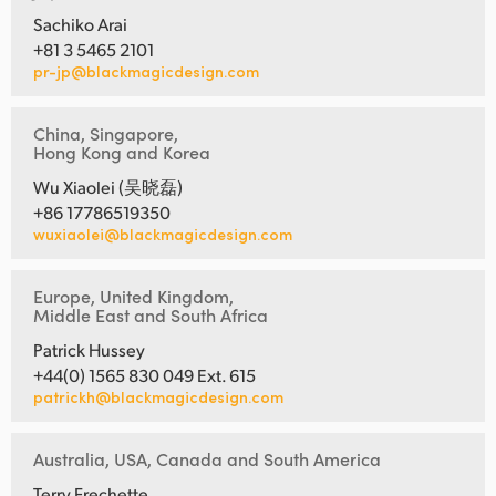
Sachiko Arai
+81 3 5465 2101
pr-jp@blackmagicdesign.com
China, Singapore,
Hong Kong and Korea
Wu Xiaolei (吴晓磊)
+86 17786519350
wuxiaolei@blackmagicdesign.com
Europe, United Kingdom,
Middle East and South Africa
Patrick Hussey
+44(0) 1565 830 049 Ext. 615
patrickh@blackmagicdesign.com
Australia, USA, Canada and South America
Terry Frechette