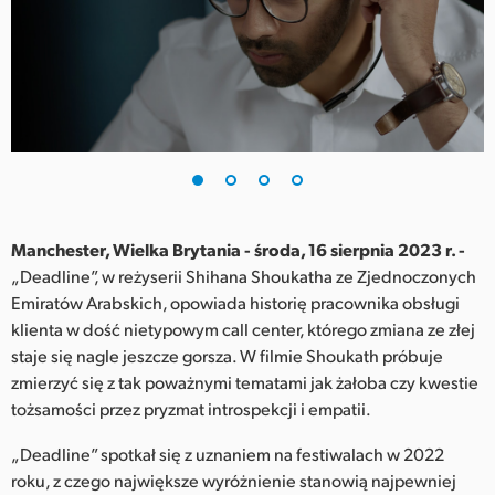
Finland
France
Germany
Hong Kong SAR, China
India
Manchester, Wielka Brytania - środa, 16 sierpnia 2023 r. -
Italy
„Deadline”, w reżyserii Shihana Shoukatha ze Zjednoczonych
Emiratów Arabskich, opowiada historię pracownika obsługi
Japan
klienta w dość nietypowym call center, którego zmiana ze złej
Korea
staje się nagle jeszcze gorsza. W filmie Shoukath próbuje
zmierzyć się z tak poważnymi tematami jak żałoba czy kwestie
Mexico
tożsamości przez pryzmat introspekcji i empatii.
Malaysia
„Deadline” spotkał się z uznaniem na festiwalach w 2022
roku, z czego największe wyróżnienie stanowią najpewniej