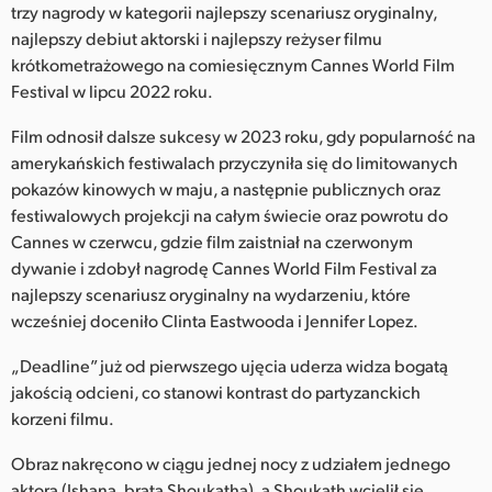
Netherlands
trzy nagrody w kategorii najlepszy scenariusz oryginalny,
najlepszy debiut aktorski i najlepszy reżyser filmu
New Zealand
krótkometrażowego na comiesięcznym Cannes World Film
Festival w lipcu 2022 roku.
Norway
Film odnosił dalsze sukcesy w 2023 roku, gdy popularność na
Polska
amerykańskich festiwalach przyczyniła się do limitowanych
pokazów kinowych w maju, a następnie publicznych oraz
Portugal
festiwalowych projekcji na całym świecie oraz powrotu do
Singapore
Cannes w czerwcu, gdzie film zaistniał na czerwonym
dywanie i zdobył nagrodę Cannes World Film Festival za
South Africa
najlepszy scenariusz oryginalny na wydarzeniu, które
wcześniej doceniło Clinta Eastwooda i Jennifer Lopez.
Spain
„Deadline” już od pierwszego ujęcia uderza widza bogatą
Sweden
jakością odcieni, co stanowi kontrast do partyzanckich
korzeni filmu.
Chinese Taipei
Obraz nakręcono w ciągu jednej nocy z udziałem jednego
Turkey
aktora (Ishana, brata Shoukatha), a Shoukath wcielił się