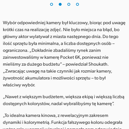
Wybór odpowiedniej kamery był kluczowy, biorąc pod uwagę
krótki czas na realizację zdjęć. Nie było miejsca na błąd, bo
główny aktor wylatywał z miasta następnego dnia. Do tego
ilość sprzętu była minimalna, a liczba dostępnych osób –
ograniczona. „Dokładnie zbadaliśmy rynek zanim
zainwestowaliśmy w kamerę Pocket 6K, ponieważ nie
mieliśmy za dużego budżetu” – powiedział Shoukath.
„Zwracając uwagę na takie czynniki jak rozmiar kamery,
żywotność akumulatora i możliwości sprzętu – to był
właściwy wybór.
„Nawet z większym budżetem, większa ekipą i większą liczbą
dostępnych kolorystów, nadal wybralibyśmy tę kamerę”.
„To idealna kamera kinowa, z rewelacyjnym zakresem
dynamiki i kolorymetrią. Funkcja fałszywego koloru odegrała
ważną rolę w narracji wizualnej i pomogła nam odpowiednio