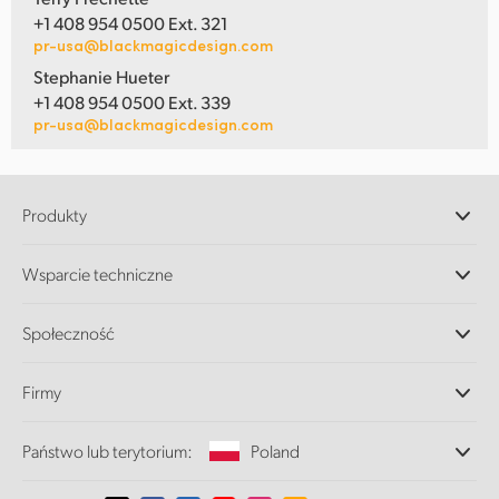
+1 408 954 0500 Ext. 321
pr-usa@blackmagicdesign.com
Stephanie Hueter
+1 408 954 0500 Ext. 339
pr-usa@blackmagicdesign.com
Produkty
Profesjonalne kamery
Wsparcie techniczne
DaVinci Resolve i oprogramowanie Fusion
Miksery produkcyjne ATEM
Dystrybutorzy
Społeczność
Ultimatte
Centrum wsparcia technicznego
Nagrywarki dyskowe
Skontaktuj się z nami
Splice Community
Firmy
Przechwytywanie i odtwarzanie
Skaner Cintel
Oddziały
Konwersja standardów
Państwo lub terytorium:
Poland
O nas
Konwertery nadawcze
Partnerzy
Monitorowanie