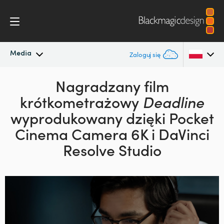
Media
Zaloguj się
Najnowsze wiadomości
Nagradzany film
Argentina
krótkometrażowy
Deadline
Australia
Archiwum wiadomości
wyprodukowany
dzięki Pocket
Austria
Cinema Camera 6K i DaVinci
Zdjęcia prasowe
Resolve Studio
Brazil
Canada
China
Denmark