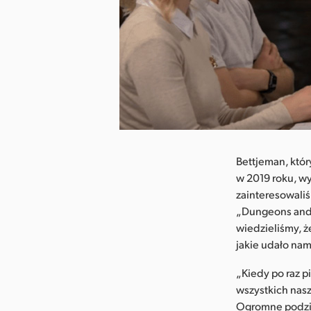
Bettjeman, któr
w 2019 roku, wy
zainteresowaliś
„Dungeons and 
wiedzieliśmy, ż
jakie udało nam
„Kiedy po raz 
wszystkich nas
Ogromne podzię