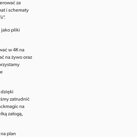
terować za
at i schematy
i”.
jako pliki
wać w 4K na
ać na żywo oraz
orzystamy
be
 dzięki
iśmy zatrudnić
lackmagic na
lką załogą,
 na plan