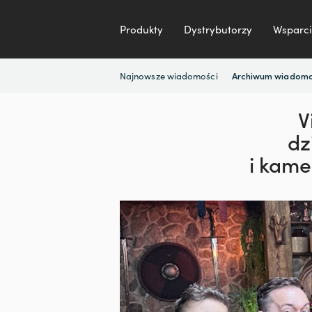
Produkty
Dystrybutorzy
Wsparci
Najnowsze wiadomości
Archiwum wiadomo
V
dz
i kame