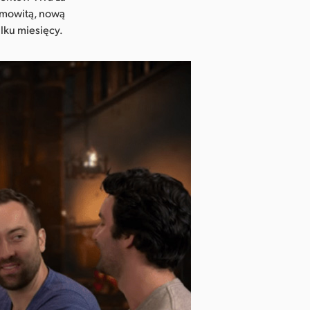
samowitą, nową
ilku miesięcy.