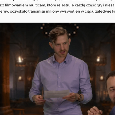
z z filmowaniem multicam, które rejestruje każdą część gry i nie
erny, pozyskało transmisji miliony wyświetleń w ciągu zaledwie k