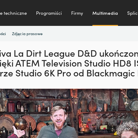
e techniczne
Programiści
Firmy
Multimedia
Splic
Zdjęcia prasowe
ści
iva La Dirt League D&D ukończo
ięki ATEM Television Studio HD8 
rze Studio 6K Pro od Blackmagic