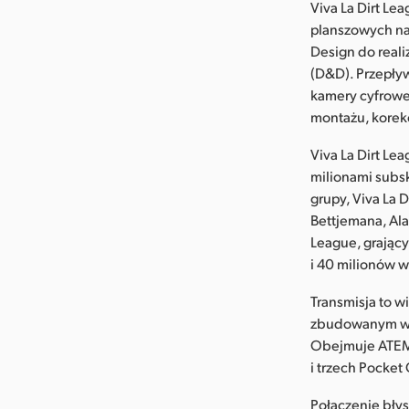
Viva La Dirt L
planszowych n
Design do reali
(D&D). Przepły
kamery cyfrowe
montażu, korekc
Viva La Dirt Le
milionami subs
grupy, Viva La 
Bettjemana, Ala
League, grając
i 40 milionów 
Transmisja to 
zbudowanym w o
Obejmuje ATEM 
i trzech Pocket
Połączenie błys