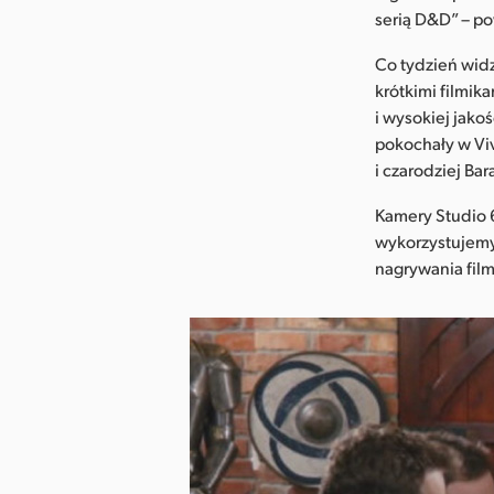
serią D&D” – po
Co tydzień wid
krótkimi filmik
i wysokiej jako
pokochały w Vi
i czarodziej Ba
Kamery Studio 
wykorzystujemy 
nagrywania fil