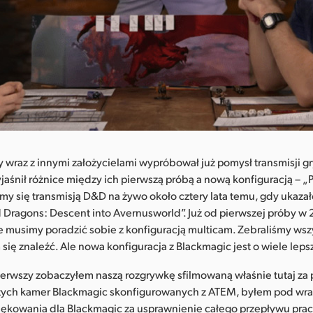
y wraz z innymi założycielami wypróbował już pomysł transmisji g
jaśnił różnice między ich pierwszą próbą a nową konfiguracją – „
my się transmisją D&D na żywo około cztery lata temu, gdy ukazał
Dragons: Descent into Avernusworld”. Już od pierwszej próby w 
e musimy poradzić sobie z konfiguracją multicam. Zebraliśmy wsz
 się znaleźć. Ale nowa konfiguracja z Blackmagic jest o wiele lepsz
pierwszy zobaczyłem naszą rozgrywkę sfilmowaną właśnie tutaj z
zych kamer Blackmagic skonfigurowanych z ATEM, byłem pod wr
kowania dla Blackmagic za usprawnienie całego przepływu prac