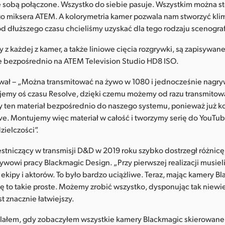
e sobą połączone. Wszystko do siebie pasuje. Wszystkim można s
 miksera ATEM. A kolorymetria kamer pozwala nam stworzyć klim
od dłuższego czasu chcieliśmy uzyskać dla tego rodzaju scenografi
 z każdej z kamer, a także liniowe cięcia rozgrywki, są zapisywane 
e bezpośrednio na ATEM Television Studio HD8 ISO.
ał – „Można transmitować na żywo w 1080 i jednocześnie nagry
emy oś czasu Resolve, dzięki czemu możemy od razu transmitow
y ten materiał bezpośrednio do naszego systemu, ponieważ już k
ve. Montujemy więc materiał w całość i tworzymy serię do YouTu
zielczości”.
tniczący w transmisji D&D w 2019 roku szybko dostrzegł różnicę
owi pracy Blackmagic Design. „Przy pierwszej realizacji musiel
ekipy i aktorów. To było bardzo uciążliwe. Teraz, mając kamery B
się to takie proste. Możemy zrobić wszystko, dysponując tak niewie
st znacznie łatwiejszy.
lałem, gdy zobaczyłem wszystkie kamery Blackmagic skierowane