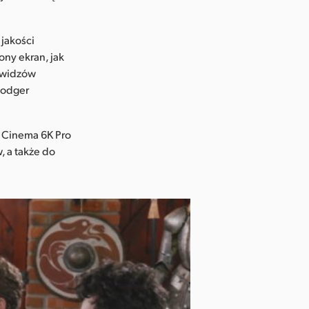
jakości
ony ekran, jak
y widzów
Bodger
t Cinema 6K Pro
, a także do