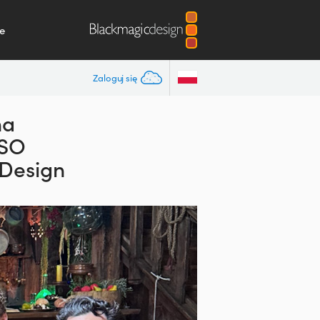
e
Zaloguj się
na
ISO
 Design