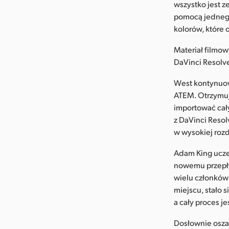
wszystko jest z
pomocą jednego
kolorów, które 
Materiał filmowy
DaVinci Resolv
West kontynuow
ATEM. Otrzymuj
importować cał
z DaVinci Resol
w wysokiej rozd
Adam King uczes
nowemu przepływ
wielu członków 
miejscu, stało 
a cały proces je
Dosłownie osza