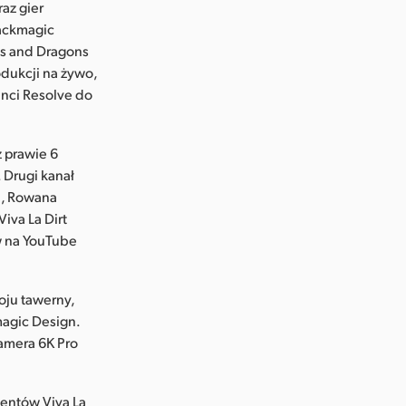
az gier
ackmagic
ns and Dragons
dukcji na żywo,
nci Resolve do
z prawie 6
 Drugi kanał
li, Rowana
iva La Dirt
w na YouTube
oju tawerny,
magic Design.
amera 6K Pro
bentów Viva La