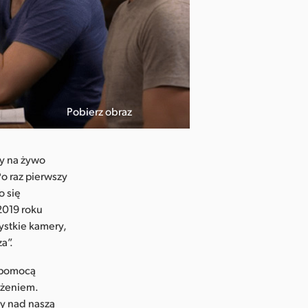
Pobierz obraz
ry na żywo
Po raz pierwszy
o się
2019 roku
ystkie kamery,
a”.
a pomocą
ażeniem.
y nad naszą