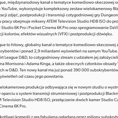
eague, międzynarodowy kanał o tematyce komediowo-skeczowej or
a YouTube, wykorzystuje kompleksowy zestaw wielokamerowy Bl
zacji zdjęć, postprodukcji i transmisji cotygodniowej gry Dungeo
w pracy obejmuje miksery ATEM Television Studio HD8 ISO do pro
 Studio 6K Pro i Pocket Cinema 6K Pro oraz oprogramowanie DaVi
ji kolorów, efektów wizualnych (VFX) i postprodukcji dźwięku.
ague to hitowy, globalny kanał o tematyce komediowo-skeczowej 
krybentów i ponad 2,9 miliardami wyświetleń na samym YouTube.
Dirt League D&D, to cotygodniowy stream z udziałem jej założycie
na Morrisona i Adama Kinga, a także obecnych członków obsady V
ych w D&D. Ten nowy kanał ma już ponad 390 000 subskrybentó
wyświetleń od czasu jego powstania.
wielokamerowa produkcja odbywająca się w nowym studiu o wystr
parciu o system transmisji strumieniowej i postprodukcji Black
Television Studio HD8 ISO, przełączanie dwóch kamer Studio C
 Cinema 6K Pro.
kotliwej komedii z grą fabularną oglądaną przez miliony subskry