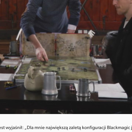
t wyjaśnił: „Dla mnie największą zaletą konfiguracji Blackmagic j