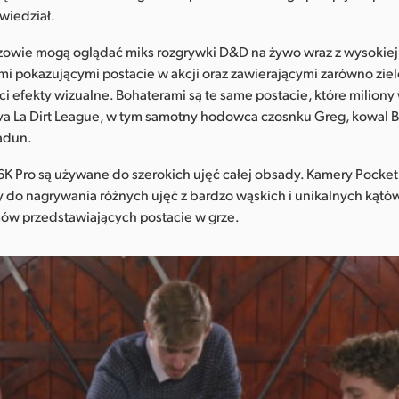
wiedział.
zowie mogą oglądać miks rozgrywki D&D na żywo wraz z wysokiej 
ami pokazującymi postacie w akcji oraz zawierającymi zarówno ziel
ści efekty wizualne. Bohaterami są te same postacie, które milion
va La Dirt League, w tym samotny hodowca czosnku Greg, kowal 
radun.
6K Pro są używane do szerokich ujęć całej obsady. Kamery Pocke
do nagrywania różnych ujęć z bardzo wąskich i unikalnych kątów
mów przedstawiających postacie w grze.