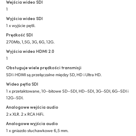
Netherlands
Wejścia wideo SDI
1
New Zealand
Wyjścia wideo SDI
1 x wyjście pętli.
Norway
Prędkość SDI
Polska
270Mb, 1,5G, 3G, 6G, 12G.
Wyjścia wideo HDMI 2.0
Portugal
1
Singapore
Obsługuje wiele prędkości transmisji
SDI i HDMI są przełączalne między SD, HD i Ultra HD.
South Africa
Wideo pętla SDI
1 x przetaktowane, 10‑-bitowe SD‑-SDI, HD‑-SDI, 3G‑-SDI, 6G‑-SDI i
Spain
12G‑-SDI.
Sweden
Analogowe wejścia audio
2 x XLR. 2 x RCA HiFi.
Chinese Taipei
Analogowe wyjścia audio
1 x gniazdo słuchawkowe 6,5 mm.
Turkey