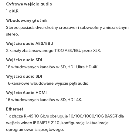
Cyfrowe wejścia audio
UAE
1 x XLR
Wbudowany głośnik
Ukraine
Stereo, posiada dwu‑drożny crossover i subwoofery z niezależnym
stereo.
United Kingdom
Wejścia audio AES/EBU
United States
2 kanały zbalansowanego 110Ω AES/EBU przez XLR.
Wejścia audio SDI
16 wbudowanych kanałów w SD, HD i Ultra HD 4K.
Wyjścia audio SDI
16-kanałowe wbudowane wyjście pętli audio.
Wyjścia Audio HDMI
16 wbudowanych kanałów w SD, HD i 4K.
Ethernet
1 x złącze RJ-45 10 Gb/s obsługuje 10/100/1000/10G BASE-T dla
wejścia wideo IP SMPTE-2110, konfigurację i aktualizacje
oprogramowania sprzętowego.