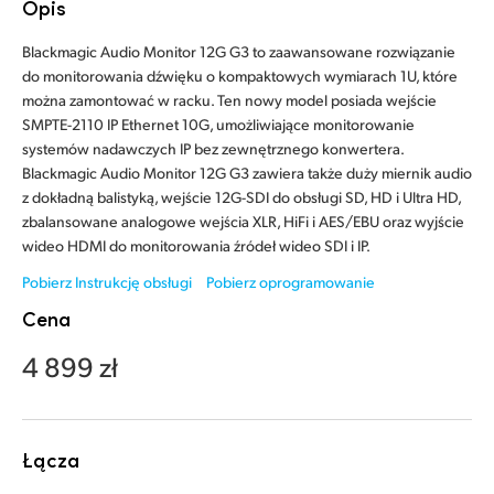
Opis
Finland
Blackmagic Audio Monitor 12G G3 to zaawansowane rozwiązanie
France
do monitorowania dźwięku o kompaktowych wymiarach 1U, które
można zamontować w racku. Ten nowy model posiada wejście
Germany
SMPTE-2110 IP Ethernet 10G, umożliwiające monitorowanie
systemów nadawczych IP bez zewnętrznego konwertera.
Hong Kong SAR, China
Blackmagic Audio Monitor 12G G3 zawiera także duży miernik audio
z dokładną balistyką, wejście 12G-SDI do obsługi SD, HD i Ultra HD,
India
zbalansowane analogowe wejścia XLR, HiFi i AES/EBU oraz wyjście
wideo HDMI do monitorowania źródeł wideo SDI i IP.
Italy
Pobierz Instrukcję obsługi
Pobierz oprogramowanie
Japan
Cena
Korea
4 899 zł
Mexico
Malaysia
Łącza