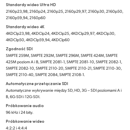
Standardy wideo Ultra HD
2160p23,98, 2160p24, 2160p25, 2160p29,97, 2160p30, 2160p50,
2160p59,94, 2160p60
Standardy wideo 4K
4KDCIp23,98, 4KDCIp24, 4KDCIp25, 4KDCIp29,97, 4KDCIp30,
4KDCIp50, 4KDCIp59,94, 4KDCIp60
Zgodność SDI
SMPTE 259M, SMPTE 292M, SMPTE 296M, SMPTE 424M, SMPTE
425M poziom A i B, SMPTE 2081‑1, SMPTE 2081‑10, SMPTE 2082‑1,
SMPTE 2082‑10, SMPTE 2110‑20, SMPTE 2110‑21, SMPTE 2110‑30,
SMPTE 2110‑40, SMPTE 2084, SMPTE 2108‑1.
Automatyczne przełączanie SDI
Automatyczne wykrywanie między SD, HD, 3G – SDI poziomami A i
B, 6G-SDI i 12G-SDI.
Próbkowanie audio
96 kHz i 24 bity.
Próbkowanie wideo
4:2:2 i 4:4:4