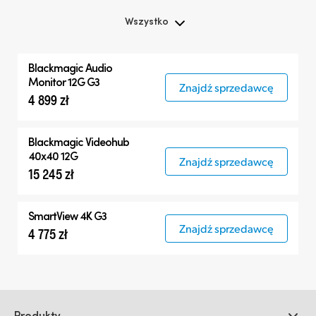
Wszystko
Wszystko
Blackmagic Audio
Blackmagic Audio Monitor 12G
Monitor 12G G3
Znajdź sprzedawcę
4 899 zł
Produkty kompatybilne
Blackmagic Videohub
40x40 12G
Znajdź sprzedawcę
15 245 zł
SmartView 4K G3
Znajdź sprzedawcę
4 775 zł
Produkty