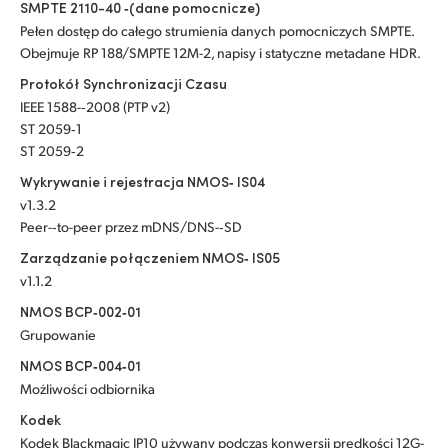
SMPTE 2110-40 ‑(dane pomocnicze)
Pełen dostęp do całego strumienia danych pomocniczych SMPTE.
Obejmuje RP 188/SMPTE 12M-2, napisy i statyczne metadane HDR.
Protokół Synchronizacji Czasu
IEEE 1588-‑2008 (PTP v2)
ST 2059‑1
ST 2059‑2
Wykrywanie i rejestracja NMOS‑ IS04
v1.3.2
Peer-‑to-peer przez mDNS/DNS-‑SD
Zarządzanie połączeniem NMOS‑ IS05
v1.1.2
NMOS BCP‑002‑01
Grupowanie
NMOS BCP‑004‑01
Możliwości odbiornika
Kodek
Kodek Blackmagic IP10 używany podczas konwersji prędkości 12G-