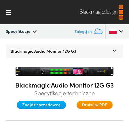
Specyfikacje
Zaloguj się
Blackmagic Audio Monitor 12G
Argentina
Blackmagic Audio Monitor 12G G3
Australia
Specyfikacje
Austria
Blackmagic Audio Monitor 12G G3
Brazil
Specyfikacje techniczne
Canada
Znajdź sprzedawcę
Drukuj w PDF
China
Denmark