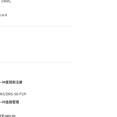
，24bit。
样
:4:4
IS-04发现和注册
S/DNS‑SD P2P‑
IS‑05连接管理
CP‑002‑01