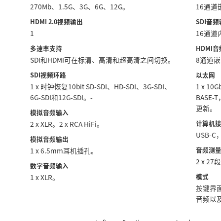
270Mb、1.5G、3G、6G、12G。
16通道嵌
HDMI 2.0视频输出
SDI音
1
16通
多速率支持
HDMI
SDI和HDMI可在标清、高清和超高清之间切换。
8通道嵌
SDI视频环路
以太网
1 x 时钟恢复10bit SD‑SDI、HD‑SDI、3G‑SDI、
1 x 10
6G‑SDI和12G‑SDI。‑
BASE-
更新。
模拟音频输入
计算机
2 x XLR。2 x RCA HiFi。
USB‑
模拟音频输出
音频测
1 x 6.5mm耳机插孔。
2 x 2
数字音频输入
模式
1 x XLR。
按键界
音频以