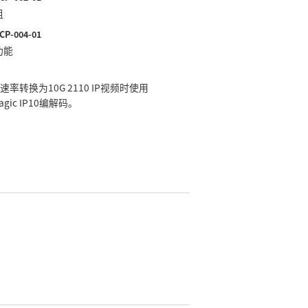
组
CP‑004‑01
功能
DI速率转换为10G 2110 IP视频时使用
magic IP10编解码。