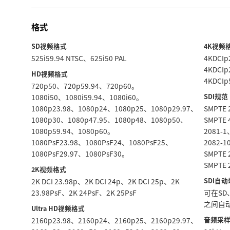
格式
SD视频格式
4K视频
525i59.94 NTSC、625i50 PAL
4KDCI
4KDCI
HD视频格式
4KDCIp
720p50、720p59.94、720p60。
SDI规范
1080i50、1080i59.94、1080i60。
1080p23.98、1080p24、1080p25、1080p29.97、
SMPTE
1080p30、1080p47.95、1080p48、1080p50、
SMPTE
1080p59.94、1080p60。
2081‑1
1080PsF23.98、1080PsF24、1080PsF25、
2082‑1
1080PsF29.97、1080PsF30。
SMPTE 
SMPTE 
2K视频格式
SDI自
2K DCI 23.98p、2K DCI 24p、2K DCI 25p、2K
23.98PsF、2K 24PsF、2K 25PsF
可在SD、
之间自
Ultra HD视频格式
音频采
2160p23.98、2160p24、2160p25、2160p29.97、