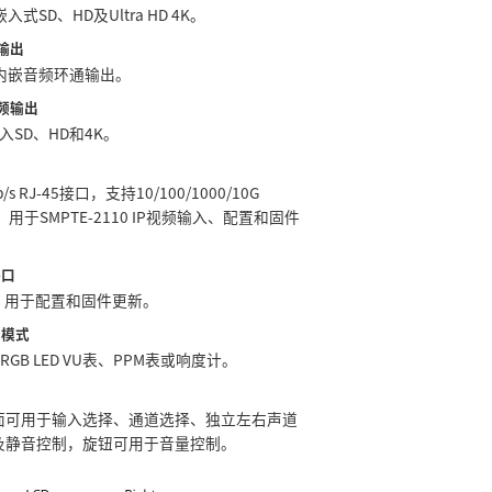
入式SD、HD及Ultra HD 4K。
频输出
道内嵌音频环通输出。
音频输出
入SD、HD和4K。
Gb/s RJ‑45接口，支持10/100/1000/10G
T，用于SMPTE-2110 IP视频输入、配置和固件
接口
C，用于配置和固件更新。
量模式
7段RGB LED VU表、PPM表或响度计。
面可用于输入选择、通道选择、独立左右声道
及静音控制，旋钮可用于音量控制。