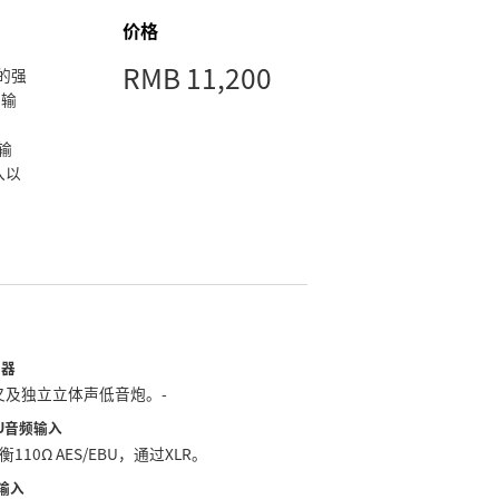
价格
RMB 11,200
计的强
P输
I输
入以
声器
叉及独立立体声低音炮。‑
BU音频输入
110Ω AES/EBU，通过XLR。
频输入