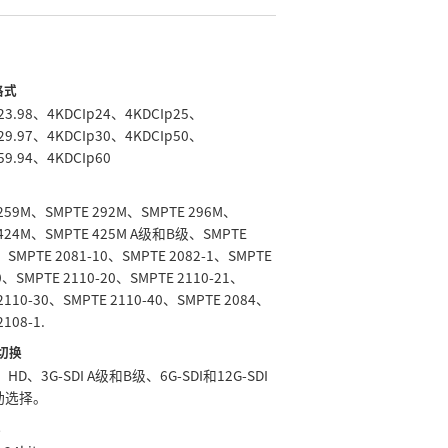
格式
p23.98、4KDCIp24、4KDCIp25、
p29.97、4KDCIp30、4KDCIp50、
59.94、4KDCIp60
 259M、SMPTE 292M、SMPTE 296M、
 424M、SMPTE 425M A级和B级、SMPTE
、SMPTE 2081‑10、SMPTE 2082‑1、SMPTE
0、SMPTE 2110‑20、SMPTE 2110‑21、
2110‑30、SMPTE 2110‑40、SMPTE 2084、
2108‑1.
动切换
HD、3G-SDI A级和B级、6G-SDI和12G-SDI
动选择。
样