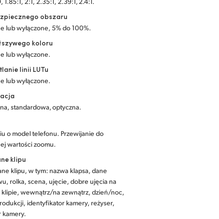
, 1.85:1, 2:1, 2.35:1, 2.39:1, 2.4:1.
bezpiecznego obszaru
e lub wyłączone, 5% do 100%.
ałszywego koloru
e lub wyłączone.
lanie linii LUTu
e lub wyłączone.
zacja
na, standardowa, optyczna.
u o model telefonu. Przewijanie do
ej wartości zoomu.
ne klipu
ne klipu, w tym: nazwa klapsa, dane
u, rolka, scena, ujęcie, dobre ujęcia na
 klipie, wewnątrz/na zewnątrz, dzień/noc,
odukcji, identyfikator kamery, reżyser,
r kamery.