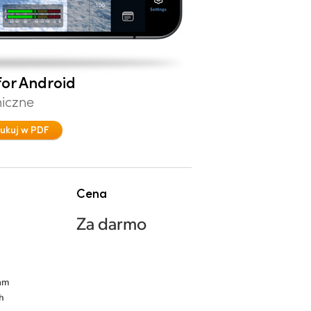
or Android
niczne
ukuj w PDF
Cena
Za darmo
sam
h