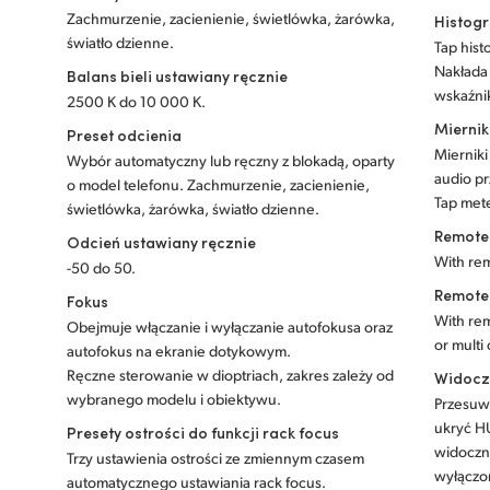
Zachmurzenie, zacienienie, świetlówka, żarówka,
Histog
światło dzienne.
Tap hist
Nakłada 
Balans bieli ustawiany ręcznie
wskaźnik
2500 K do 10 000 K.
Miernik
Preset odcienia
Miernik
Wybór automatyczny lub ręczny z blokadą, oparty
audio pr
o model telefonu. Zachmurzenie, zacienienie,
Tap mete
świetlówka, żarówka, światło dzienne.
Remote 
Odcień ustawiany ręcznie
With rem
-50 do 50.
Remote
Fokus
With rem
Obejmuje włączanie i wyłączanie autofokusa oraz
or multi
autofokus na ekranie dotykowym.
Ręczne sterowanie w dioptriach, zakres zależy od
Widocz
wybranego modelu i obiektywu.
Przesuwa
ukryć H
Presety ostrości do funkcji rack focus
widoczn
Trzy ustawienia ostrości ze zmiennym czasem
wyłączon
automatycznego ustawiania rack focus.