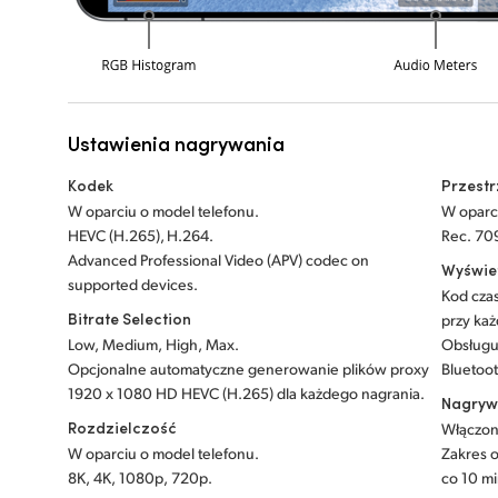
Ustawienia nagrywania
Kodek
Przest
W oparciu o model telefonu.
W oparc
HEVC (H.265), H.264.
Rec. 70
Advanced Professional Video (APV) codec on
Wyświe
supported devices.
Kod czas
Bitrate Selection
przy każ
Low, Medium, High, Max.
Obsługuj
Opcjonalne automatyczne generowanie plików proxy
Bluetoot
1920 x 1080 HD HEVC (H.265) dla każdego nagrania.
Nagryw
Rozdzielczość
Włączon
W oparciu o model telefonu.
Zakres o
8K, 4K, 1080p, 720p.
co 10 mi