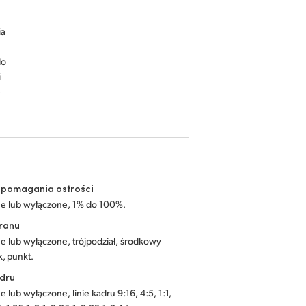
ia
do
i
e
spomagania ostrości
e lub wyłączone, 1% do 100%.
kranu
e lub wyłączone, trójpodział, środkowy
, punkt.
adru
 lub wyłączone, linie kadru 9:16, 4:5, 1:1,