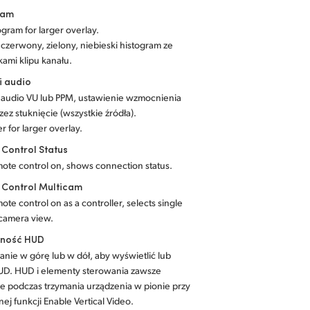
ram
ogram for larger overlay.
czerwony, zielony, niebieski histogram ze
ami klipu kanału.
i audio
i audio VU lub PPM, ustawienie wzmocnienia
zez stuknięcie (wszystkie źródła).
r for larger overlay.
Control Status
ote control on, shows connection status.
 Control Multicam
ote control on as a controller, selects single
 camera view.
ność HUD
nie w górę lub w dół, aby wyświetlić lub
UD. HUD i elementy sterowania zawsze
e podczas trzymania urządzenia w pionie przy
ej funkcji Enable Vertical Video.