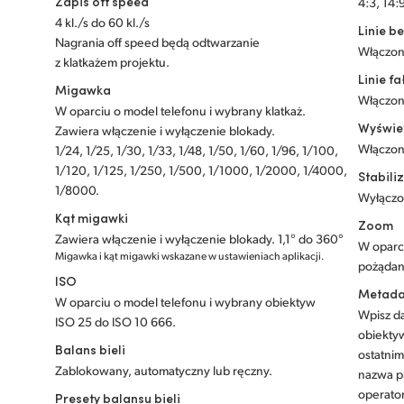
Zapis off speed
4:3, 14:9
4 kl./s do 60 kl./s
Linie 
Nagrania off speed będą odtwarzanie
Włączon
z klatkażem projektu.
Linie f
Migawka
Włączon
W oparciu o model telefonu i wybrany klatkaż.
Wyświet
Zawiera włączenie i wyłączenie blokady.
Włączon
1/24, 1/25, 1/30, 1/33, 1/48, 1/50, 1/60, 1/96, 1/100,
1/120, 1/125, 1/250, 1/500, 1/1000, 1/2000, 1/4000,
Stabili
1/8000.
Wyłączo
Kąt migawki
Zoom
Zawiera włączenie i wyłączenie blokady. 1,1° do 360°
W oparci
Migawka i kąt migawki wskazane w ustawieniach aplikacji.
pożądan
ISO
Metada
W oparciu o model telefonu i wybrany obiektyw
Wpisz da
ISO 25 do ISO 10 666.
obiektyw
Balans bieli
ostatnim
Zablokowany, automatyczny lub ręczny.
nazwa pr
operato
Presety balansu bieli