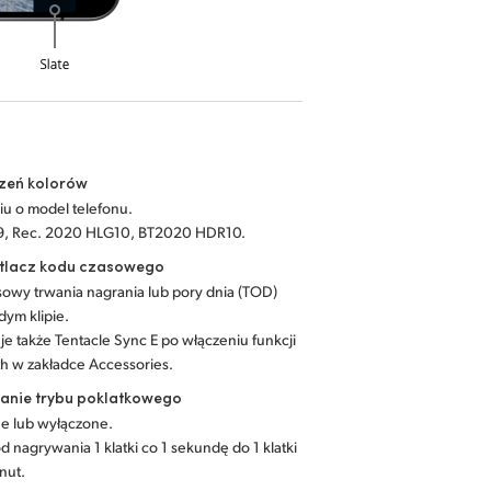
rzeń kolorów
iu o model telefonu.
9, Rec. 2020 HLG10, BT2020 HDR10.
tlacz kodu czasowego
owy trwania nagrania lub pory dnia (TOD)
dym klipie.
e także Tentacle Sync E po włączeniu funkcji
h w zakładce Accessories.
anie trybu poklatkowego
e lub wyłączone.
d nagrywania 1 klatki co 1 sekundę do 1 klatki
nut.