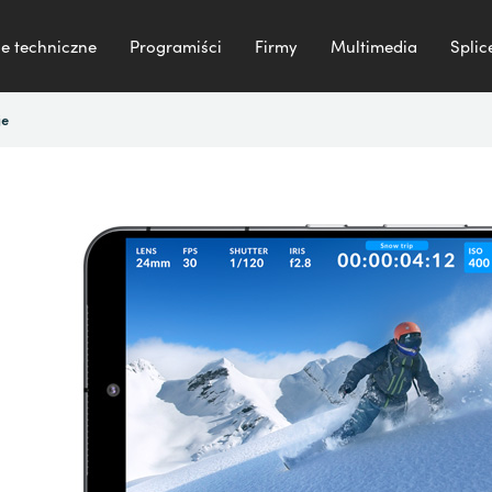
e techniczne
Programiści
Firmy
Multimedia
Splic
je