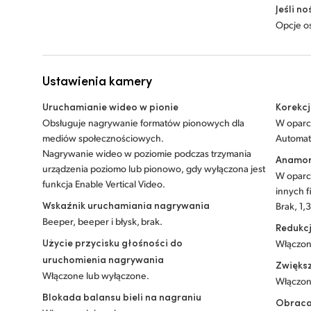
Jeśli n
Opcje o
Ustawienia kamery
Uruchamianie wideo w pionie
Korekcj
Obsługuje nagrywanie formatów pionowych dla
W oparc
mediów społecznościowych.
Automat
Nagrywanie wideo w poziomie podczas trzymania
Anamor
urządzenia poziomo lub pionowo, gdy wyłączona jest
W oparc
funkcja Enable Vertical Video.
innych f
Wskaźnik uruchamiania nagrywania
Brak, 1,3
Beeper, beeper i błysk, brak.
Redukc
Użycie przycisku głośności do
Włączon
uruchomienia nagrywania
Zwięks
Włączone lub wyłączone.
Włączon
Blokada balansu bieli na nagraniu
Obracan