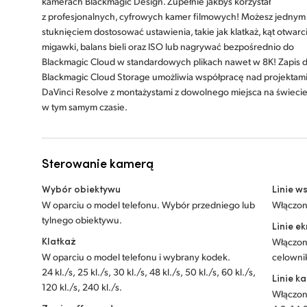
kamerach Blackmagic Design. Zupełnie jakbyś korzystał
z profesjonalnych, cyfrowych kamer filmowych! Możesz jednym
stuknięciem dostosować ustawienia, takie jak klatkaż, kąt otwarc
migawki, balans bieli oraz ISO lub nagrywać bezpośrednio do
Blackmagic Cloud w standardowych plikach nawet w 8K! Zapis 
Blackmagic Cloud Storage umożliwia współpracę nad projektam
DaVinci Resolve z montażystami z dowolnego miejsca na świeci
w tym samym czasie.
Sterowanie kamerą
Wybór obiektywu
Linie w
W oparciu o model telefonu. Wybór przedniego lub
Włączon
tylnego obiektywu.
Linie e
Klatkaż
Włączon
W oparciu o model telefonu i wybrany kodek.
celownik
24 kl./s, 25 kl./s, 30 kl./s, 48 kl./s, 50 kl./s, 60 kl./s,
Linie k
120 kl./s, 240 kl./s.
Włączone