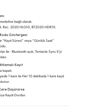
anı
modeline bağlı olarak.
9, Rec. 2020 HLG10, BT2020 HDR10.
Kodu Göstergesi
le “Kayıt Süresi” veya “Günlük Saat”
odu.
lar ile - Bluetooth açık, Tentacle Sync E’yi
kler.
tlamalı Kayıt
a kapalı.
yede 1 kare ila Her 10 dakikada 1 kare kayıt
ulunur.
Kare Düşürürse
veya Kaydı Durdur.