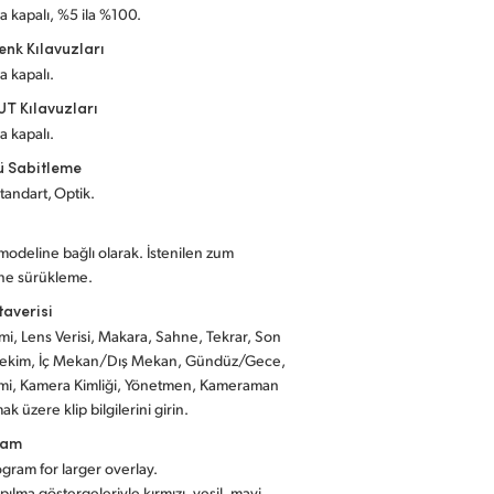
a kapalı, %5 ila %100.
enk Kılavuzları
a kapalı.
UT Kılavuzları
a kapalı.
ü Sabitleme
Standart, Optik.
modeline bağlı olarak. İstenilen zum
ine sürükleme.
taverisi
smi, Lens Verisi, Makara, Sahne, Tekrar, Son
i Çekim, İç Mekan/Dış Mekan, Gündüz/Gece,
smi, Kamera Kimliği, Yönetmen, Kameraman
ak üzere klip bilgilerini girin.
ram
ogram for larger overlay.
rpılma göstergeleriyle kırmızı, yeşil, mavi