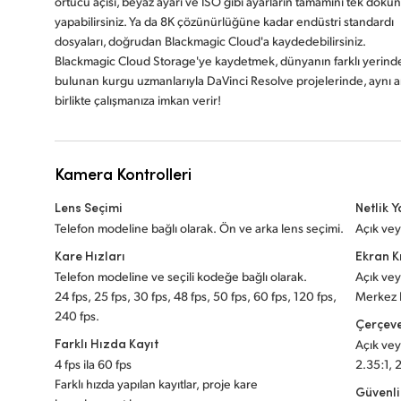
örtücü açısı, beyaz ayarı ve ISO gibi ayarların tamamını tek doku
yapabilirsiniz. Ya da 8K çözünürlüğüne kadar endüstri standardı
dosyaları, doğrudan Blackmagic Cloud'a kaydedebilirsiniz.
Blackmagic Cloud Storage'ye kaydetmek, dünyanın farklı yerind
bulunan kurgu uzmanlarıyla DaVinci Resolve projelerinde, aynı 
birlikte çalışmanıza imkan verir!
Kamera Kontrolleri
Lens Seçimi
Netlik 
Telefon modeline bağlı olarak. Ön ve arka lens seçimi.
Açık vey
Kare Hızları
Ekran K
Telefon modeline ve seçili kodeğe bağlı olarak.
Açık vey
24 fps, 25 fps, 30 fps, 48 fps, 50 fps, 60 fps, 120 fps,
Merkez 
240 fps.
Çerçeve
Farklı Hızda Kayıt
Açık veya
4 fps ila 60 fps
2.35:1, 2
Farklı hızda yapılan kayıtlar, proje kare
Güvenli