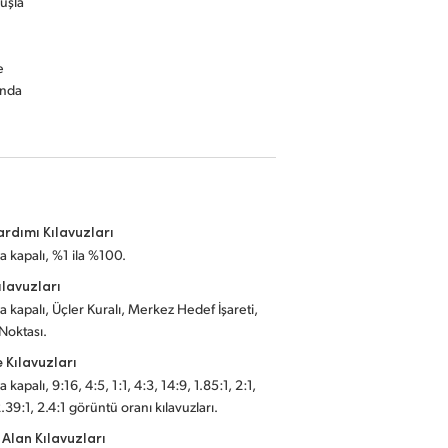
nuşla
e
anda
Yardımı Kılavuzları
a kapalı, %1 ila %100.
ılavuzları
a kapalı, Üçler Kuralı, Merkez Hedef İşareti,
Noktası.
 Kılavuzları
 kapalı, 9:16, 4:5, 1:1, 4:3, 14:9, 1.85:1, 2:1,
.39:1, 2.4:1 görüntü oranı kılavuzları.
 Alan Kılavuzları