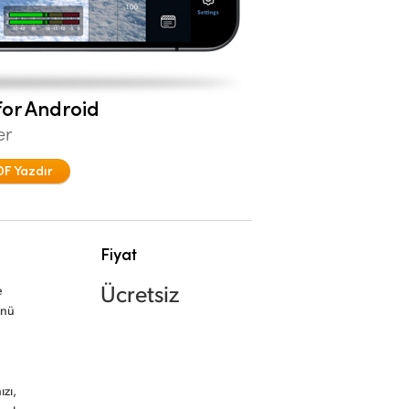
or Android
er
DF Yazdır
Fiyat
Ücretsiz
e
ünü
ızı,