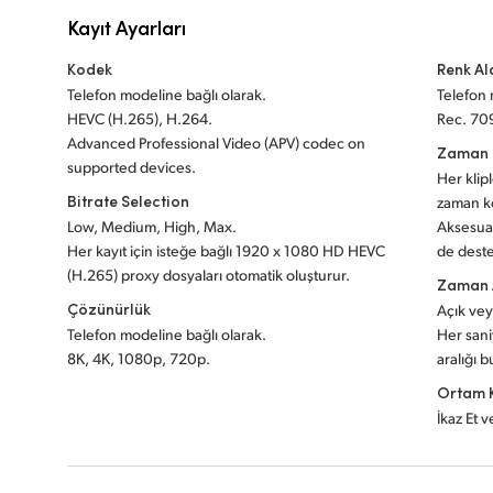
Kayıt Ayarları
Kodek
Renk Al
Telefon modeline bağlı olarak.
Telefon 
HEVC (H.265), H.264.
Rec. 70
Advanced Professional Video (APV) codec on
Zaman 
supported devices.
Her klip
Bitrate Selection
zaman k
Low, Medium, High, Max.
Aksesuar
Her kayıt için isteğe bağlı 1920 x 1080 HD HEVC
de deste
(H.265) proxy dosyaları otomatik oluşturur.
Zaman A
Çözünürlük
Açık vey
Telefon modeline bağlı olarak.
Her sani
8K, 4K, 1080p, 720p.
aralığı b
Ortam 
İkaz Et 