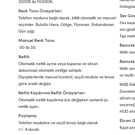
2500K ila 10.000K.
histogra
Renk Tonu Önayarları
Ses Gös
Telefon moduna bağlı olarak, kilitli otomatik ve manuel
Ses kaz
seçimler. Bulutlu Hava, Gölge, Floresan, Enkandesan,
ses göst
Gün ışığı.
Tap mete
Manuel Renk Tonu
Remote 
-50 ila 50.
With rem
Netlik
Remote
Otomatik netlik açma veya kapama ve ekran
With rem
dokunmalı otomatik netliğe sahiptir.
or multi
Diyopterlerde manuel kontrol, seçili modele ve lense
göre aralık değişir.
HUD Gö
Denetim
Netlik Kaydırma Netlik Önayarları
ekranı a
Otomatik netlik kaydırma için değişken zamanlı üç
seçeneği
netlik ayarı.
HUD ekra
Pozlama
Ekran 
Telefon modeline ve seçili lense bağlı olarak
Kayıt sı
+/- 4 durak.