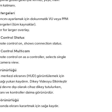
m katmanı.
tergeleri
ancını ayarlamak için dokunmatik VU veya PPM
ergeleri (tüm kaynaklar).
r for larger overlay.
Control Status
ote control on, shows connection status.
 Control Multicam
ote control on as a controller, selects single
 camera view.
rünürlüğü
 merkezi ekranını (HUD) görüntülemek için
şağı yukarı kaydırın. Dikey Videoyu Etkinleştir
 devre dışı olarak cihaz dikey tutulurken,
nı ve kontroller daima görünürdür.
Görünürlüğü
rasında ekranı karartmak için sağa kaydır.