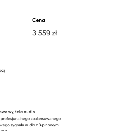
Cena
3 559 zł
ocą
owe wyjścia audio
y profesjonalnego zbalansowanego
wego sygnału audio z 3-pinowymi