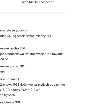
Avid Media Composer
a wielu prędkości
wideo SDI są przełączalne między HD
D.
wanie audio SDI
yjna standardowa częstotliwość próbkowania
24-bit.
wanie wideo SDI
:4:4
a kolorów SDI
 12-bitowy RGB 4:4:4 we wszystkich trybach do
, 8-,10-bitowy YUV 4:2:2 we
ch trybach.
zeń barw SDI