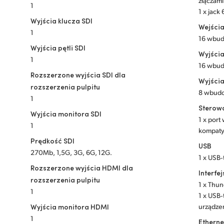
złączami
1
1 x jac
Wyjścia klucza SDI
Wejścia
1
16 wbud
Wyjścia pętli SDI
Wyjścia
1
16 wbud
Rozszerzone wyjścia SDI dla
Wyjści
rozszerzenia pulpitu
8 wbudo
1
Sterow
Wyjścia monitora SDI
1 x port
1
kompaty
Prędkość SDI
USB
270Mb, 1,5G, 3G, 6G, 12G.
1 x USB‑
Rozszerzone wyjścia HDMI dla
Interfe
rozszerzenia pulpitu
1 x Thu
1
1 x USB‑
Wyjścia monitora HDMI
urządze
1
Etherne