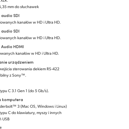
 XLR.
k 6,35 mm do słuchawek
 audio SDI
owanych kanałów w HD i Ultra HD.
 audio SDI
owanych kanałów w HD i Ultra HD.
a Audio HDMI
wanych kanałów w HD i Ultra HD.
anie urządzeniem
 wejścia sterowania dekiem RS-422
bilny z Sony™.
typu C 3.1 Gen 1 (do 5 Gb/s).
js komputera
nderbolt™ 3 (Mac OS, Windows i Linux)
typu C do klawiatury, myszy i innych
ń USB
t