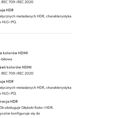
, REC 709 i REC 2020
uje HDR
statycznych metadanych HDR, charakterystyka
u HLG i PQ.
ja kolorów HDMI
2‑bitowa
rzeń kolorów HDMI
, REC 709 i REC 2020
uje HDR
statycznych metadanych HDR, charakterystyka
u HLG i PQ.
uracja HDR
0b obsługuje Głęboki Kolor i HDR.
ycznie konfiguruje się do