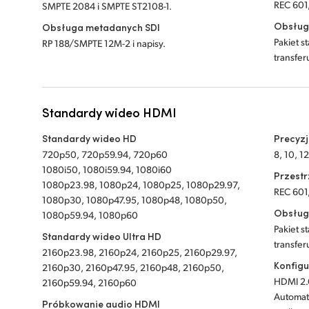
REC 601
SMPTE 2084 i SMPTE ST2108-1.
Obsług
Obsługa metadanych SDI
Pakiet 
RP 188/SMPTE 12M-2 i napisy.
transfer
Standardy wideo HDMI
Standardy wideo HD
Precyz
720p50, 720p59.94, 720p60
8, 10, 1
1080i50, 1080i59.94, 1080i60
Przest
1080p23.98, 1080p24, 1080p25, 1080p29.97,
REC 601
1080p30, 1080p47.95, 1080p48, 1080p50,
Obsług
1080p59.94, 1080p60
Pakiet 
Standardy wideo Ultra HD
transfer
2160p23.98, 2160p24, 2160p25, 2160p29.97,
Konfig
2160p30, 2160p47.95, 2160p48, 2160p50,
HDMI 2.
2160p59.94, 2160p60
Automat
Próbkowanie audio HDMI