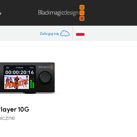
e
Zaloguj się
layer 10G
niczne