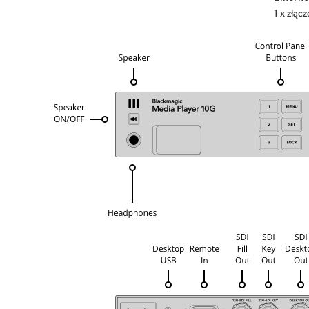
1 x złąc