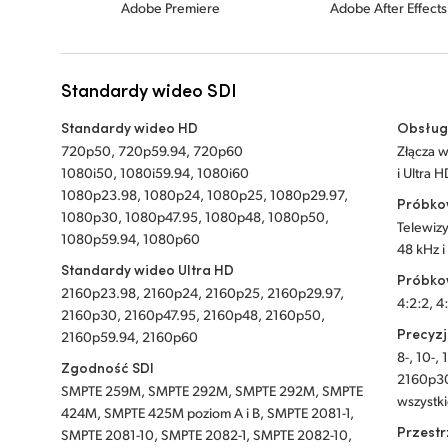
Adobe Premiere
Adobe After Effects
Standardy wideo SDI
Standardy wideo HD
Obsług
720p50, 720p59.94, 720p60
Złącza 
1080i50, 1080i59.94, 1080i60
i Ultra H
1080p23.98, 1080p24, 1080p25, 1080p29.97,
Próbko
1080p30, 1080p47.95, 1080p48, 1080p50,
Telewiz
1080p59.94, 1080p60
48 kHz i 
Standardy wideo Ultra HD
Próbko
2160p23.98, 2160p24, 2160p25, 2160p29.97,
4:2:2, 4
2160p30, 2160p47.95, 2160p48, 2160p50,
Precyzj
2160p59.94, 2160p60
8-, 10-,
Zgodność SDI
2160p30
SMPTE 259M, SMPTE 292M, SMPTE 292M, SMPTE
wszystki
424M, SMPTE 425M poziom A i B, SMPTE 2081-1,
Przestr
SMPTE 2081-10, SMPTE 2082-1, SMPTE 2082-10,