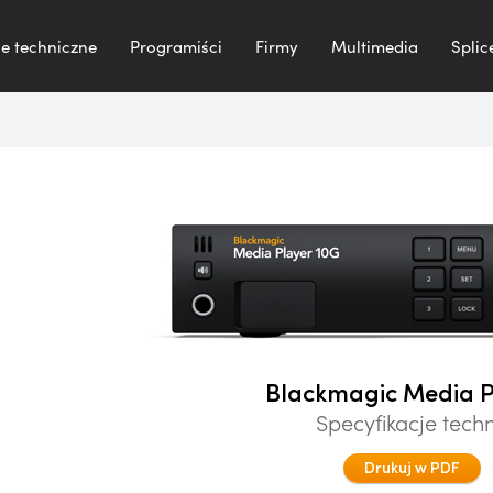
e techniczne
Programiści
Firmy
Multimedia
Splic
Blackmagic Media P
Specyfikacje tech
Drukuj w PDF